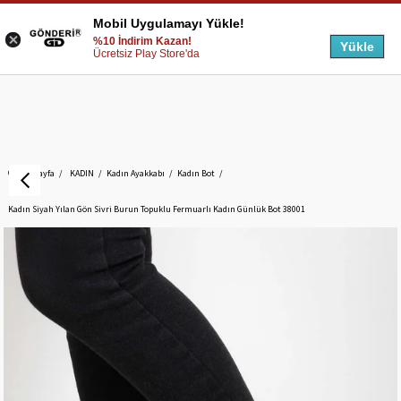
Mobil Uygulamayı Yükle!
%10 İndirim Kazan!
Yükle
Ücretsiz Play Store'da
Anasayfa
KADIN
Kadın Ayakkabı
Kadın Bot
Kadın Siyah Yılan Gön Sivri Burun Topuklu Fermuarlı Kadın Günlük Bot 38001