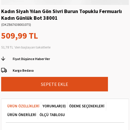
Kadın Siyah Yılan Gön Sivri Burun Topuklu Fermuarlı
Kadın Günlük Bot 38001
(DKZB67638001075)
509,99 TL
51,78 TL
'den başlayan taksitlerle
Fiyat Düşünce Haber Ver
Kargo Bedava
ÜRÜN ÖZELLIKLERI
YORUMLAR
(0)
ÖDEME SEÇENEKLERI
ÜRÜN ÖNERILERI
ÖLÇÜ TABLOSU