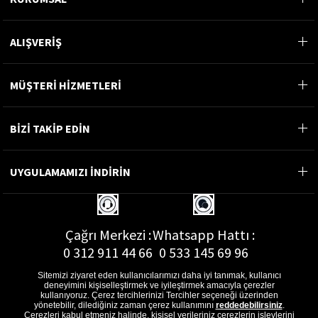
ALIŞVERİŞ
MÜŞTERİ HİZMETLERİ
BİZİ TAKİP EDİN
UYGULAMAMIZI İNDİRİN
Çağrı Merkezi :
Whatsapp Hattı :
0 312 911 44 66
0 533 145 69 96
Sitemizi ziyaret eden kullanıcılarımızı daha iyi tanımak, kullanıcı
deneyimini kişiselleştirmek ve iyileştirmek amacıyla çerezler
kullanıyoruz. Çerez tercihlerinizi Tercihler seçeneği üzerinden
yönetebilir, dilediğiniz zaman çerez kullanımını
reddedebilirsiniz
.
E-Posta Adresi :
Çerezleri kabul etmeniz halinde, kişisel verileriniz çerezlerin işlevlerini