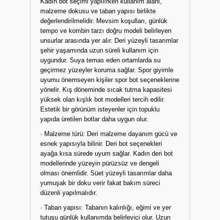
Kadın bot seçimi yapılırken kullanım alanı,
malzeme dokusu ve taban yapısı birlikte
değerlendirilmelidir. Mevsim koşulları, günlük
tempo ve kombin tarzı doğru modeli belirleyen
unsurlar arasında yer alır. Deri yüzeyli tasarımlar
şehir yaşamında uzun süreli kullanım için
uygundur. Suya temas eden ortamlarda su
geçirmez yüzeyler koruma sağlar. Spor giyimle
uyumu önemseyen kişiler spor bot seçeneklerine
yönelir. Kış döneminde sıcak tutma kapasitesi
yüksek olan kışlık bot modelleri tercih edilir.
Estetik bir görünüm isteyenler için topuklu
yapıda üretilen botlar daha uygun olur.
· Malzeme türü: Deri malzeme dayanım gücü ve
esnek yapısıyla bilinir. Deri bot seçenekleri
ayağa kısa sürede uyum sağlar. Kadın deri bot
modellerinde yüzeyin pürüzsüz ve dengeli
olması önemlidir. Süet yüzeyli tasarımlar daha
yumuşak bir doku verir fakat bakım süreci
düzenli yapılmalıdır.
· Taban yapısı: Tabanın kalınlığı, eğimi ve yer
tutuşu günlük kullanımda belirleyici olur. Uzun