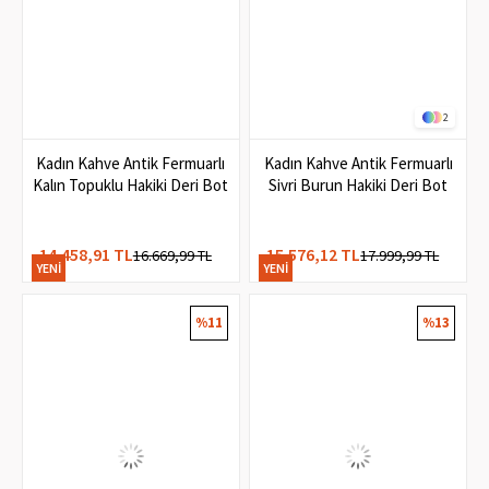
2
Kadın Kahve Antik Fermuarlı
Kadın Kahve Antik Fermuarlı
Kalın Topuklu Hakiki Deri Bot
Sivri Burun Hakiki Deri Bot
14.458,91 TL
15.576,12 TL
16.669,99 TL
17.999,99 TL
YENI
YENI
ÜRÜN
ÜRÜN
%11
%13