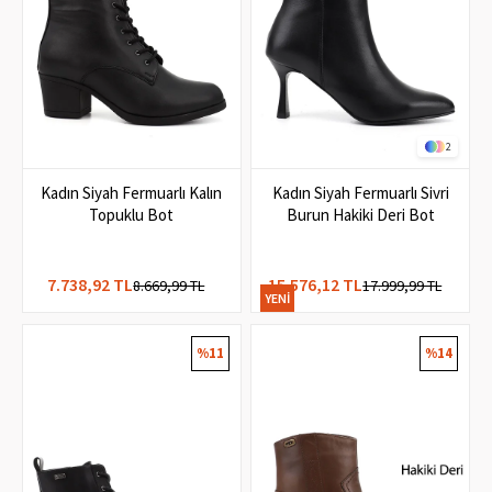
2
Kadın Siyah Fermuarlı Kalın
Kadın Siyah Fermuarlı Sivri
Topuklu Bot
Burun Hakiki Deri Bot
7.738,92 TL
15.576,12 TL
8.669,99 TL
17.999,99 TL
YENI
ÜRÜN
%11
%14