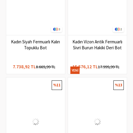
3
2
Kadın Siyah Fermuarlı Kalın
Kadın Vizon Antik Fermuarlı
Topuklu Bot
Sivri Burun Hakiki Deri Bot
7.738,92 TL
15.576,12 TL
8.669,99 TL
17.999,99 TL
YENI
ÜRÜN
%11
%13