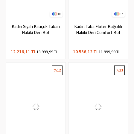
10
37
Kadın Siyah Kauçuk Taban
Kadın Taba Floter Bağcıklı
Hakiki Deri Bot
Hakiki Deri Comfort Bot
12.216,11 TL
10.536,12 TL
13.999,99 TL
11.999,99 TL
%12
%13