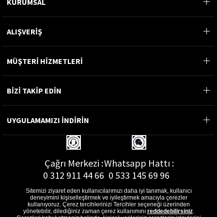
KURUMSAL
ALIŞVERİŞ
MÜŞTERİ HİZMETLERİ
BİZİ TAKİP EDİN
UYGULAMAMIZI İNDİRİN
Çağrı Merkezi :
Whatsapp Hattı :
0 312 911 44 66
0 533 145 69 96
Sitemizi ziyaret eden kullanıcılarımızı daha iyi tanımak, kullanıcı
deneyimini kişiselleştirmek ve iyileştirmek amacıyla çerezler
kullanıyoruz. Çerez tercihlerinizi Tercihler seçeneği üzerinden
yönetebilir, dilediğiniz zaman çerez kullanımını
reddedebilirsiniz
.
E-Posta Adresi :