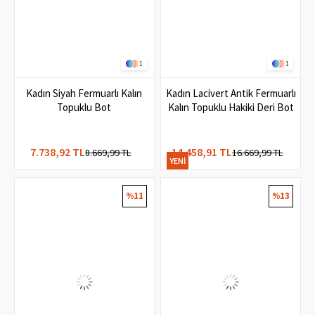
1
1
Kadın Siyah Fermuarlı Kalın
Kadın Lacivert Antik Fermuarlı
Topuklu Bot
Kalın Topuklu Hakiki Deri Bot
7.738,92 TL
14.458,91 TL
8.669,99 TL
16.669,99 TL
YENI
ÜRÜN
%11
%13