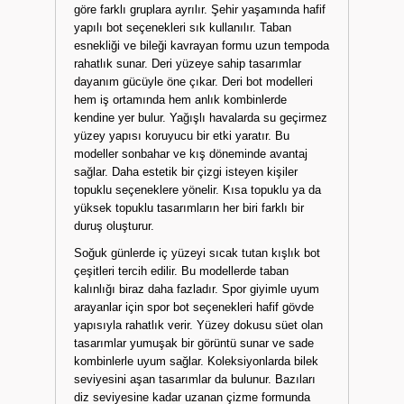
göre farklı gruplara ayrılır. Şehir yaşamında hafif
yapılı bot seçenekleri sık kullanılır. Taban
esnekliği ve bileği kavrayan formu uzun tempoda
rahatlık sunar. Deri yüzeye sahip tasarımlar
dayanım gücüyle öne çıkar. Deri bot modelleri
hem iş ortamında hem anlık kombinlerde
kendine yer bulur. Yağışlı havalarda su geçirmez
yüzey yapısı koruyucu bir etki yaratır. Bu
modeller sonbahar ve kış döneminde avantaj
sağlar. Daha estetik bir çizgi isteyen kişiler
topuklu seçeneklere yönelir. Kısa topuklu ya da
yüksek topuklu tasarımların her biri farklı bir
duruş oluşturur.
Soğuk günlerde iç yüzeyi sıcak tutan kışlık bot
çeşitleri tercih edilir. Bu modellerde taban
kalınlığı biraz daha fazladır. Spor giyimle uyum
arayanlar için spor bot seçenekleri hafif gövde
yapısıyla rahatlık verir. Yüzey dokusu süet olan
tasarımlar yumuşak bir görüntü sunar ve sade
kombinlerle uyum sağlar. Koleksiyonlarda bilek
seviyesini aşan tasarımlar da bulunur. Bazıları
diz seviyesine kadar uzanan çizme formunda