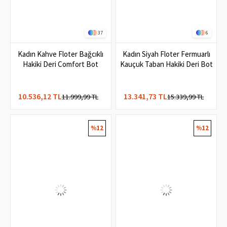
37
6
Kadın Kahve Floter Bağcıklı
Kadın Siyah Floter Fermuarlı
Hakiki Deri Comfort Bot
Kauçuk Taban Hakiki Deri Bot
10.536,12 TL
13.341,73 TL
11.999,99 TL
15.339,99 TL
%12
%12