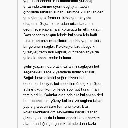
yapıda tasarlanır. Kış döneminde yürüyüş
sırasında zemine uyum sağlayan taban
çizgisiyle rahatlık sunar. Üretimde kullanılan deri
yüzeyler ayak formunu kavrayan bir yapı
oluşturur. Suya temas eden ortamlarda su
geçirmeyenkaplamalar koruyucu bir etki yaratır.
Bazı tasarımlar gün içinde kullanım için hafif
tutulurken bazı modellerde topuklu yapı estetik
bir görünüm sağlar. Koleksiyonlarda bağcıklı
yüzeyler, fermuarlı yapılar, düz tabanlar ya da
yüksek tabanlı botlar bulunur.
Şehir yaşamında pratik kullanım sağlayan bot
seçenekleri sade kıyafetlerle uyum yakalar.
Soğuk hava etkisini yoğun hissettiren
dönemlerde kışlık bot modelleri öne çıkar. Spor
stiline uygun kombinlerde spor bot tasarımları
tercih edilir. Kadınlar arasında sık kullanılan deri
bot seçenekleri, yüzey kalitesi ve sağlam taban
yapısıyla uzun süre formunu korur. Bazı
koleksiyonlarda diz seviyesine kadar uzanan
çizme yapıları da bulunur ancak botlar hareket
alanı sunduğu için günlük rutinde daha fazla