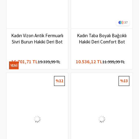
37
Kadın Vizon Antik Fermuarlı
Kadın Taba Boyalı Bağcıklı
Sivri Burun Hakiki Deri Bot
Hakiki Deri Comfort Bot
16.701,71 TL
10.536,12 TL
19.339,99 TL
11.999,99 TL
YENI
ÜRÜN
%12
%13