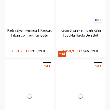
1
Kadın Siyah Fermuarlı Kauçuk
Kadın Siyah Fermuarlı Kalın
Taban Comfort Kar Botu
Topuklu Hakiki Deri Bot
8.301,73 TL
14.458,91 TL
9.339,99 TL
16.669,99 TL
YENI
ÜRÜN
%14
%12