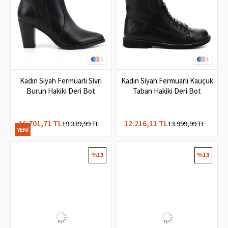
1
1
Kadın Siyah Fermuarlı Sivri
Kadın Siyah Fermuarlı Kauçuk
Burun Hakiki Deri Bot
Taban Hakiki Deri Bot
16.701,71 TL
12.216,11 TL
19.339,99 TL
13.999,99 TL
YENI
ÜRÜN
%13
%13