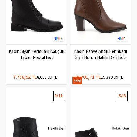
2
1
Kadın Siyah Fermuarlı Kauçuk
Kadın Kahve Antik Fermuarlı
Taban Postal Bot
Sivri Burun Hakiki Deri Bot
7.738,92 TL
16.701,71 TL
8.669,99 TL
19.339,99 TL
YENI
ÜRÜN
%14
%13