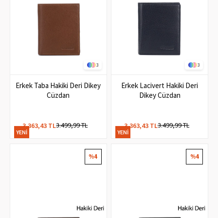
3
3
Erkek Taba Hakiki Deri Dikey
Erkek Lacivert Hakiki Deri
Cüzdan
Dikey Cüzdan
3.499,99 TL
3.499,99 TL
3.363,43 TL
3.363,43 TL
YENI
YENI
ÜRÜN
ÜRÜN
%4
%4