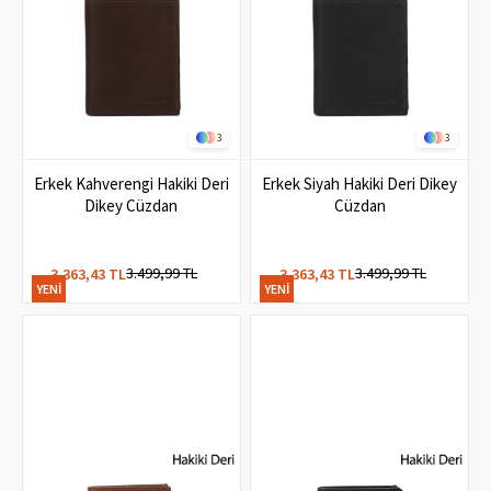
3
3
Erkek Kahverengi Hakiki Deri
Erkek Siyah Hakiki Deri Dikey
Dikey Cüzdan
Cüzdan
3.499,99 TL
3.499,99 TL
3.363,43 TL
3.363,43 TL
YENI
YENI
ÜRÜN
ÜRÜN