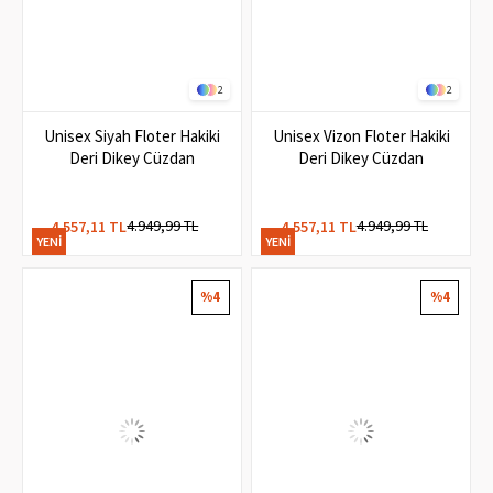
2
2
Unisex Siyah Floter Hakiki
Unisex Vizon Floter Hakiki
Deri Dikey Cüzdan
Deri Dikey Cüzdan
4.949,99 TL
4.949,99 TL
4.557,11 TL
4.557,11 TL
YENI
YENI
ÜRÜN
ÜRÜN
%4
%4