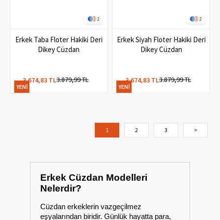
2
2
Erkek Taba Floter Hakiki Deri
Erkek Siyah Floter Hakiki Deri
Dikey Cüzdan
Dikey Cüzdan
3.879,99 TL
3.879,99 TL
3.674,83 TL
3.674,83 TL
YENI
YENI
ÜRÜN
ÜRÜN
1
2
3
>
Erkek Cüzdan Modelleri
Nelerdir?
Cüzdan erkeklerin vazgeçilmez
eşyalarından biridir. Günlük hayatta para,