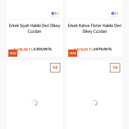
3
2
Erkek Siyah Hakiki Deri Dikey
Erkek Kahve Floter Hakiki Deri
Cüzdan
Dikey Cüzdan
3.359,99 TL
3.879,99 TL
3.248,08 TL
3.674,83 TL
YENI
YENI
ÜRÜN
ÜRÜN
%5
%5