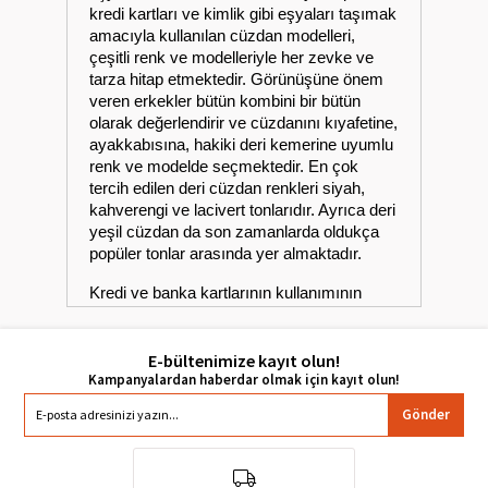
kredi kartları ve kimlik gibi eşyaları taşımak
amacıyla kullanılan cüzdan modelleri,
çeşitli renk ve modelleriyle her zevke ve
tarza hitap etmektedir. Görünüşüne önem
veren erkekler bütün kombini bir bütün
olarak değerlendirir ve cüzdanını kıyafetine,
ayakkabısına, hakiki deri kemerine uyumlu
renk ve modelde seçmektedir. En çok
tercih edilen deri cüzdan renkleri siyah,
kahverengi ve lacivert tonlarıdır. Ayrıca deri
yeşil cüzdan da son zamanlarda oldukça
popüler tonlar arasında yer almaktadır.
Kredi ve banka kartlarının kullanımının
artması ile nakit kullanım alışkanlığı
oldukça azalmıştır. Bu sebeple büyük
cüzdan yerine sadece kartların konulacağı
E-bültenimize kayıt olun!
çok bölmeli kartlık cüzdan modelleri, küçük
ebatı ve hafif yapısıyla kullanım kolaylığı
Gönder
sağlamaktadır. Erkek kartlık deri cüzdanlar
yumuşak dokusu ve farklı modelleriyle
erkeklerin hem ihtiyacını karşılamakta hem