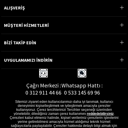
fiyat aralıklarıyla piyasaya sunulmaktadır.
ALIŞVERİŞ
Erkek cüzdan fiyatları arasında değişen
farkların olmasının sebebi erkek cüzdan
modellerinin yapıldığı malzemenin
kalitesidir. Erkek deri cüzdan fiyatları, hakiki
MÜŞTERİ HİZMETLERİ
deri malzemeden yapıldığı için diğer
cüzdan modellerinden daha yüksek
fiyatlarda satışa sunulmaktadır. Deri çok
BİZİ TAKİP EDİN
kaliteli ve uzun ömürlü bir malzemedir. Deri
erkek cüzdan
kalitesi ve sağlamlığı ile ön
plana çıkmaktadır. Hakiki deri çok uzun
UYGULAMAMIZI İNDİRİN
yıllar sağlamlığını kaybetmez.
Hakiki deri cüzdan yumuşak ve estetik
dokusuyla erkeklerin en önemli
Çağrı Merkezi :
Whatsapp Hattı :
aksesuarları arasında yer almaktadır.
0 312 911 44 66
0 533 145 69 96
Sadeliği ve şıklığı bir arada sunan erkek
deri cüzdan fiyat aralıkları, cüzdanın
Sitemizi ziyaret eden kullanıcılarımızı daha iyi tanımak, kullanıcı
boyutuna, iç bölme özelliklerine ve
deneyimini kişiselleştirmek ve iyileştirmek amacıyla çerezler
kullanılan farklı aksesuarlara göre
kullanıyoruz. Çerez tercihlerinizi Tercihler seçeneği üzerinden
yönetebilir, dilediğiniz zaman çerez kullanımını
reddedebilirsiniz
.
değişkenlik göstermektedir. Deri kartlık
E-Posta Adresi :
Çerezleri kabul etmeniz halinde, kişisel verileriniz çerezlerin işlevlerini
cüzdan ve deri erkek cüzdan fiyatları her
musterihizmetleri@gon.com.tr
yerine getirebilmesi amacıyla hizmet aldığımız teknik hizmet
bütçeye ve farklı tarzlara uyacak
sağlayıcılarla paylaşılabilir. Çerezler hakkında detaylı bilgi almak için