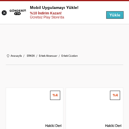
Mobil Uygulamayı Yükle!
%10 İndirim Kazan!
Yükle
Ücretsiz Play Store'da
Anasayfa
ERKEK
Erkek Aksesuar
Erkek Cüzdan
%4
%4