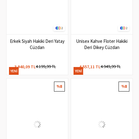
2
2
Erkek Siyah Hakiki Deri Yatay
Unisex Kahve Floter Hakiki
Cüzdan
Deri Dikey Cüzdan
4.199,99 TL
4.949,99 TL
3.940,09 TL
4.557,11 TL
YENI
YENI
ÜRÜN
ÜRÜN
%8
%8