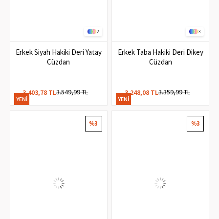
2
3
Erkek Siyah Hakiki Deri Yatay
Erkek Taba Hakiki Deri Dikey
Cüzdan
Cüzdan
3.549,99 TL
3.359,99 TL
3.403,78 TL
3.248,08 TL
YENI
YENI
ÜRÜN
ÜRÜN
%3
%3