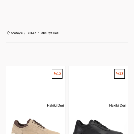
Mobil Uygulamayı Yükle!
%10 İndirim Kazan!
Yükle
Ücretsiz Play Store'da
Anasayfa
ERKEK
Erkek Ayakkabı
%12
%12