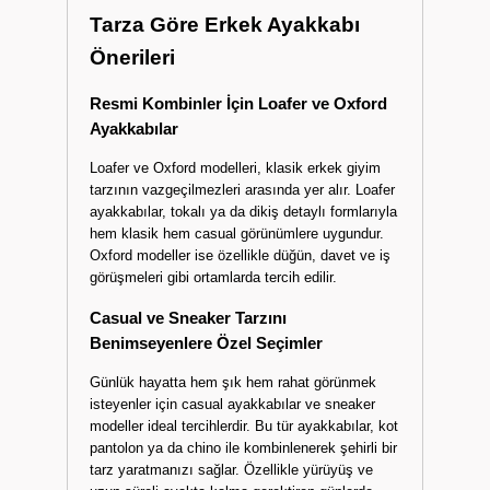
fonksiyonel bir yapıya sahiptir.
Sandalet seçenekleri arasında cırt cırtlı, tokalı
ya da klasik modeller yer alırken, EVA ve poli
tabanlı terlikler de hafif yapısıyla ilgi görür.
Tarza Göre Erkek Ayakkabı
Önerileri
Resmi Kombinler İçin Loafer ve Oxford
Ayakkabılar
Loafer ve Oxford modelleri, klasik erkek giyim
tarzının vazgeçilmezleri arasında yer alır. Loafer
ayakkabılar, tokalı ya da dikiş detaylı formlarıyla
hem klasik hem casual görünümlere uygundur.
Oxford modeller ise özellikle düğün, davet ve iş
görüşmeleri gibi ortamlarda tercih edilir.
Casual ve Sneaker Tarzını
Benimseyenlere Özel Seçimler
Günlük hayatta hem şık hem rahat görünmek