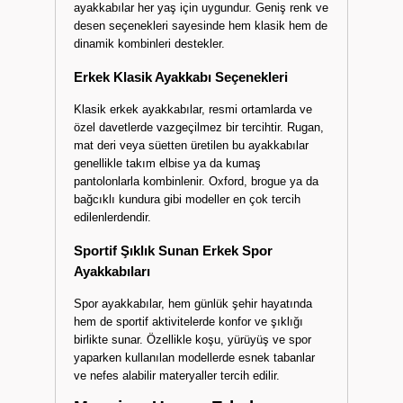
Günlük kombinlere pratik ve şık bir dokunuş
katan
erkek ayakkabı
modelleri, özellikle nefes
alabilen yapıları ve ergonomik tabanlarıyla dikkat
çeker. Sneaker, slip-on ve casual tarzı erkek
ayakkabılar her yaş için uygundur. Geniş renk ve
desen seçenekleri sayesinde hem klasik hem de
dinamik kombinleri destekler.
Erkek Klasik Ayakkabı Seçenekleri
Klasik erkek ayakkabılar, resmi ortamlarda ve
özel davetlerde vazgeçilmez bir tercihtir. Rugan,
mat deri veya süetten üretilen bu ayakkabılar
genellikle takım elbise ya da kumaş
pantolonlarla kombinlenir. Oxford, brogue ya da
bağcıklı kundura gibi modeller en çok tercih
edilenlerdendir.
Sportif Şıklık Sunan Erkek Spor
Ayakkabıları
Spor ayakkabılar, hem günlük şehir hayatında
hem de sportif aktivitelerde konfor ve şıklığı