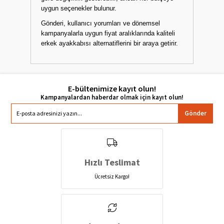
Gönderi gibi yerli bir marka, klasik ve günlük
tarzlara yönelik geniş koleksiyonlarıyla dikkat
çeker. Fiyatlar, ürünün materyali ve tasarımına
göre değişiklik gösterebilir; ancak her bütçeye
uygun seçenekler bulunur.
Gönderi, kullanıcı yorumları ve dönemsel
kampanyalarla uygun fiyat aralıklarında kaliteli
erkek ayakkabısı alternatiflerini bir araya getirir.
E-bültenimize kayıt olun!
Gönder
Hızlı Teslimat
Ücretsiz Kargo!