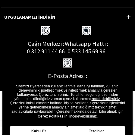
MÜŞTERİ HİZMETLERİ
BİZİ TAKİP EDİN
UYGULAMAMIZI İNDİRİN
Çağrı Merkezi :
Whatsapp Hattı :
0 312 911 44 66
0 533 145 69 96
Sitemizi ziyaret eden kullanıcılarımızı daha iyi tanımak, kullanıcı
deneyimini kişiselleştirmek ve iyileştirmek amacıyla çerezler
kullanıyoruz. Çerez tercihlerinizi Tercihler seçeneği üzerinden
yönetebilir, dilediğiniz zaman çerez kullanımını
reddedebilirsiniz
.
E-Posta Adresi :
Çerezleri kabul etmeniz halinde, kişisel verileriniz çerezlerin işlevlerini
musterihizmetleri@gon.com.tr
yerine getirebilmesi amacıyla hizmet aldığımız teknik hizmet
sağlayıcılarla paylaşılabilir. Çerezler hakkında detaylı bilgi almak için
Çerez Politikası
’nı inceleyebilirsiniz.
Kabul Et
Tercihler