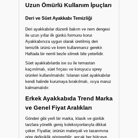
25,7 - 26,0 cm:
41 numara
26,7 - 27,0 cm:
42 numara
27,7 - 28,0 cm:
43 numara
Erkek Ayakkabı Bakımı ve
Uzun Ömürlü Kullanım İpuçları
Deri ve Süet Ayakkabı Temizliği
Deri ayakkabılar düzenli bakım ve nem dengesi
ile uzun yıllar ilk günkü formunu korur.
Ayakkabınıza uygun olarak üretilmiş deri
temizlik ürünü ve krem kullanmanız gerekir.
Haftada bir nemli bezle silmek bile yeterlidir.
Süet ayakkabılarda ise su ile temastan
kaçınılmalı, süet fırçası ve koruyucu sprey
ürünleri kullanılmalıdır. Islanan süet ayakkabılar
kendi halinde kurumaya bırakılmalı, ısıya maruz
kalmamalıdır.
Erkek Ayakkabıda Trend Marka
ve Genel Fiyat Aralıkları