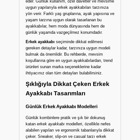
unsurlarından biridir. Gerek klasik kombinlerin
tamamlayıcısı gerekse spor giyimin konfor
temsilcisi olarak erkek ayakkabı modelleri,
zengin seçenek yelpazesiyle her zevke hitap
eder. Günlük kullanım, özel davetler ve mevsime
uygun yapılarıyla erkek ayakkabıları tarzınıza
yön verir. Farklı yaş gruplarına, ayak yapısına ve
yaşam tarzına uygun olarak tasarlanan bu
ayakkabılar, hem moda dünyasında hem de
günlük yaşamda vazgeçilmez konumdadır.
Erkek ayakkabı
seçiminde dikkat edilmesi
gereken detaylar kadar, tarzınıza uygun modeli
bulmak da önemlidir. Bu rehberde, mevsim
koşullarına göre en uygun ayakkabılardan, trend
ürünleri sunan marka seçeneklerine kadar
ihtiyacınız olan tüm detayları bulabilirsiniz.
Şıklığıyla Dikkat Çeken Erkek
Ayakkabı Tasarımları
Günlük Erkek Ayakkabı Modelleri