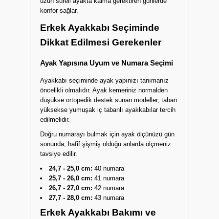
isteyenler için casual ayakkabılar ve sneaker
modeller ideal tercihlerdir. Bu tür ayakkabılar, kot
pantolon ya da chino ile kombinlenerek şehirli bir
tarz yaratmanızı sağlar. Özellikle yürüyüş ve
uzun süreli ayakta kalma gerektiren günlerde
konfor sağlar.
Erkek Ayakkabı Seçiminde
Dikkat Edilmesi Gerekenler
Ayak Yapısına Uyum ve Numara Seçimi
Ayakkabı seçiminde ayak yapınızı tanımanız
öncelikli olmalıdır. Ayak kemeriniz normalden
düşükse ortopedik destek sunan modeller, taban
yüksekse yumuşak iç tabanlı ayakkabılar tercih
edilmelidir.
Doğru numarayı bulmak için ayak ölçünüzü gün
sonunda, hafif şişmiş olduğu anlarda ölçmeniz
tavsiye edilir.
24,7 - 25,0 cm:
40 numara