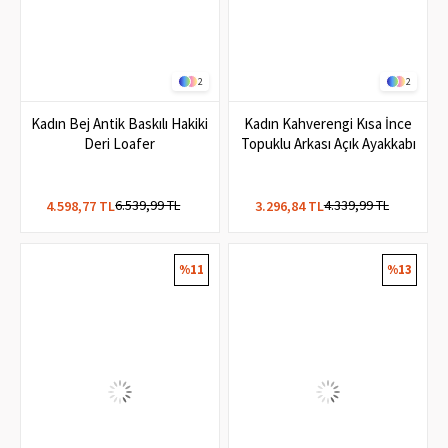
2
2
Kadın Bej Antik Baskılı Hakiki
Kadın Kahverengi Kısa İnce
Deri Loafer
Topuklu Arkası Açık Ayakkabı
6.539,99 TL
4.339,99 TL
4.598,77 TL
3.296,84 TL
%11
%13