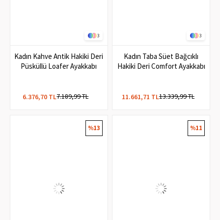
3
3
Kadın Kahve Antik Hakiki Deri
Kadın Taba Süet Bağcıklı
Püsküllü Loafer Ayakkabı
Hakiki Deri Comfort Ayakkabı
7.189,99 TL
13.339,99 TL
6.376,70 TL
11.661,71 TL
%13
%11