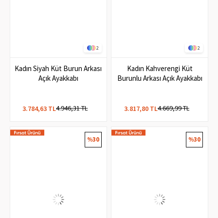
2
2
Kadın Siyah Küt Burun Arkası
Kadın Kahverengi Küt
Açık Ayakkabı
Burunlu Arkası Açık Ayakkabı
4.946,31 TL
4.669,99 TL
3.784,63 TL
3.817,80 TL
%30
%30