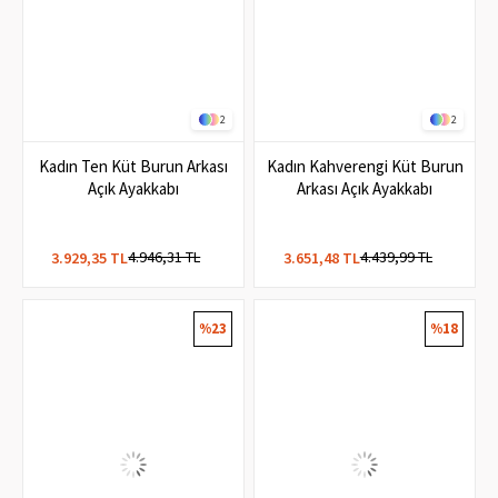
2
2
Kadın Ten Küt Burun Arkası
Kadın Kahverengi Küt Burun
Açık Ayakkabı
Arkası Açık Ayakkabı
4.946,31 TL
4.439,99 TL
3.929,35 TL
3.651,48 TL
%23
%18