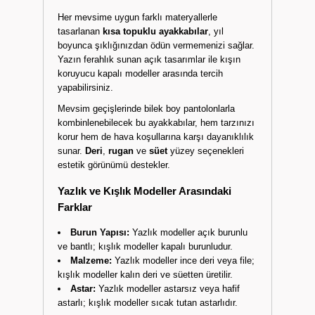
Her mevsime uygun farklı materyallerle
tasarlanan
kısa topuklu ayakkabılar
, yıl
boyunca şıklığınızdan ödün vermemenizi sağlar.
Yazın ferahlık sunan açık tasarımlar ile kışın
koruyucu kapalı modeller arasında tercih
yapabilirsiniz.
Mevsim geçişlerinde bilek boy pantolonlarla
kombinlenebilecek bu ayakkabılar, hem tarzınızı
korur hem de hava koşullarına karşı dayanıklılık
sunar.
Deri
,
rugan
ve
süet
yüzey seçenekleri
estetik görünümü destekler.
Yazlık ve Kışlık Modeller Arasındaki
Farklar
Burun Yapısı:
Yazlık modeller açık burunlu
ve bantlı; kışlık modeller kapalı burunludur.
Malzeme:
Yazlık modeller ince deri veya file;
kışlık modeller kalın deri ve süetten üretilir.
Astar:
Yazlık modeller astarsız veya hafif
astarlı; kışlık modeller sıcak tutan astarlıdır.