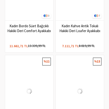
3
7
Kadın Bordo Süet Bağcıklı
Kadın Kahve Antik Tokalı
Hakiki Deri Comfort Ayakkabı
Hakiki Deri Loafer Ayakkabı
13.339,99 TL
8.019,99 TL
11.661,71 TL
7.111,71 TL
%11
%13