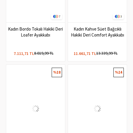
7
3
Kadın Bordo Tokalı Hakiki Deri
Kadın Kahve Süet Bağcıklı
Loafer Ayakkabı
Hakiki Deri Comfort Ayakkabı
8.019,99 TL
13.339,99 TL
7.111,71 TL
11.661,71 TL
%18
%24