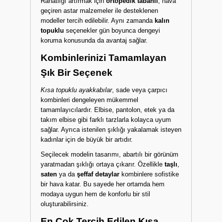
Rahatlığı artırmak için
ortopedik tabanlı
, hava
geçiren astar malzemeler ile desteklenen
modeller tercih edilebilir. Aynı zamanda
kalın
topuklu
seçenekler gün boyunca dengeyi
koruma konusunda da avantaj sağlar.
Kombinlerinizi Tamamlayan
Şık Bir Seçenek
Kısa topuklu ayakkabılar
, sade veya çarpıcı
kombinleri dengeleyen mükemmel
tamamlayıcılardır. Elbise, pantolon, etek ya da
takım elbise gibi farklı tarzlarla kolayca uyum
sağlar. Ayrıca istenilen şıklığı yakalamak isteyen
kadınlar için de büyük bir artıdır.
Seçilecek modelin tasarımı, abartılı bir görünüm
yaratmadan şıklığı ortaya çıkarır. Özellikle
taşlı
,
saten
ya da
şeffaf detaylar
kombinlere sofistike
bir hava katar. Bu sayede her ortamda hem
modaya uygun hem de konforlu bir stil
oluşturabilirsiniz.
En Çok Tercih Edilen Kısa