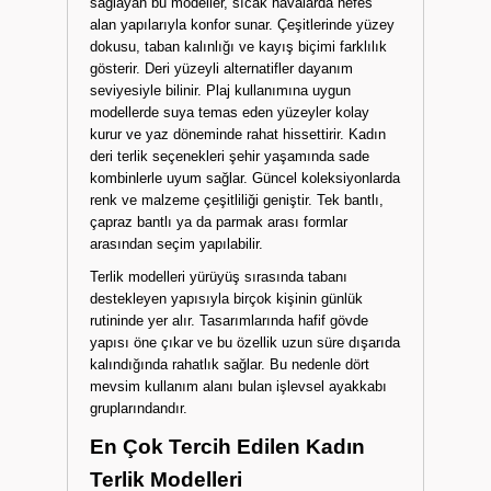
sağlayan bu modeller, sıcak havalarda nefes
alan yapılarıyla konfor sunar. Çeşitlerinde yüzey
dokusu, taban kalınlığı ve kayış biçimi farklılık
gösterir. Deri yüzeyli alternatifler dayanım
seviyesiyle bilinir. Plaj kullanımına uygun
modellerde suya temas eden yüzeyler kolay
kurur ve yaz döneminde rahat hissettirir. Kadın
deri terlik seçenekleri şehir yaşamında sade
kombinlerle uyum sağlar. Güncel koleksiyonlarda
renk ve malzeme çeşitliliği geniştir. Tek bantlı,
çapraz bantlı ya da parmak arası formlar
arasından seçim yapılabilir.
Terlik modelleri yürüyüş sırasında tabanı
destekleyen yapısıyla birçok kişinin günlük
rutininde yer alır. Tasarımlarında hafif gövde
yapısı öne çıkar ve bu özellik uzun süre dışarıda
kalındığında rahatlık sağlar. Bu nedenle dört
mevsim kullanım alanı bulan işlevsel ayakkabı
gruplarındandır.
En Çok Tercih Edilen Kadın
Terlik Modelleri