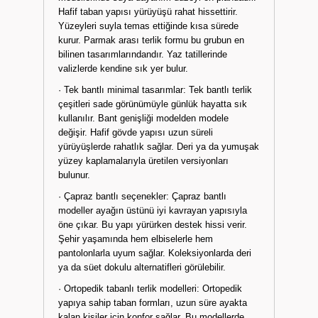
Hafif taban yapısı yürüyüşü rahat hissettirir.
Yüzeyleri suyla temas ettiğinde kısa sürede
kurur. Parmak arası terlik formu bu grubun en
bilinen tasarımlarındandır. Yaz tatillerinde
valizlerde kendine sık yer bulur.
· Tek bantlı minimal tasarımlar: Tek bantlı terlik
çeşitleri sade görünümüyle günlük hayatta sık
kullanılır. Bant genişliği modelden modele
değişir. Hafif gövde yapısı uzun süreli
yürüyüşlerde rahatlık sağlar. Deri ya da yumuşak
yüzey kaplamalarıyla üretilen versiyonları
bulunur.
· Çapraz bantlı seçenekler: Çapraz bantlı
modeller ayağın üstünü iyi kavrayan yapısıyla
öne çıkar. Bu yapı yürürken destek hissi verir.
Şehir yaşamında hem elbiselerle hem
pantolonlarla uyum sağlar. Koleksiyonlarda deri
ya da süet dokulu alternatifleri görülebilir.
· Ortopedik tabanlı terlik modelleri: Ortopedik
yapıya sahip taban formları, uzun süre ayakta
kalan kişiler için konfor sağlar. Bu modellerde