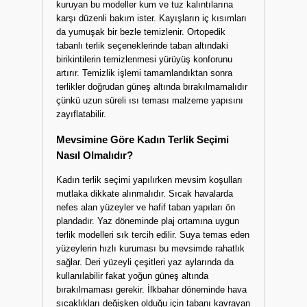
kuruyan bu modeller kum ve tuz kalıntılarına
karşı düzenli bakım ister. Kayışların iç kısımları
da yumuşak bir bezle temizlenir. Ortopedik
tabanlı terlik seçeneklerinde taban altındaki
birikintilerin temizlenmesi yürüyüş konforunu
artırır. Temizlik işlemi tamamlandıktan sonra
terlikler doğrudan güneş altında bırakılmamalıdır
çünkü uzun süreli ısı teması malzeme yapısını
zayıflatabilir.
Mevsimine Göre Kadın Terlik Seçimi
Nasıl Olmalıdır?
Kadın terlik seçimi yapılırken mevsim koşulları
mutlaka dikkate alınmalıdır. Sıcak havalarda
nefes alan yüzeyler ve hafif taban yapıları ön
plandadır. Yaz döneminde plaj ortamına uygun
terlik modelleri sık tercih edilir. Suya temas eden
yüzeylerin hızlı kuruması bu mevsimde rahatlık
sağlar. Deri yüzeyli çeşitleri yaz aylarında da
kullanılabilir fakat yoğun güneş altında
bırakılmaması gerekir. İlkbahar döneminde hava
sıcaklıkları değişken olduğu için tabanı kavrayan