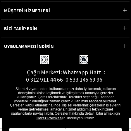
MÜŞTERİ HİZMETLERİ
BİZİ TAKİP EDİN
UYGULAMAMIZI İNDİRİN
Çağrı Merkezi :
Whatsapp Hattı :
0 312 911 44 66
0 533 145 69 96
Sitemizi ziyaret eden kullanıcılarımızı daha iyi tanımak, kullanıcı
deneyimini kişiselleştirmek ve iyileştirmek amacıyla çerezler
kullanıyoruz. Çerez tercihlerinizi Tercihler seçeneği üzerinden
yönetebilir, dilediğiniz zaman çerez kullanımını
reddedebilirsiniz
.
E-Posta Adresi :
Çerezleri kabul etmeniz halinde, kişisel verileriniz çerezlerin işlevlerini
musterihizmetleri@gon.com.tr
yerine getirebilmesi amacıyla hizmet aldığımız teknik hizmet
sağlayıcılarla paylaşılabilir. Çerezler hakkında detaylı bilgi almak için
Çerez Politikası
’nı inceleyebilirsiniz.