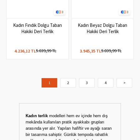
3
3
Kadın Fındık Dolgu Taban
Kadın Beyaz Dolgu Taban
Hakiki Deri Terlik
Hakiki Deri Terlik
5.039,99 TL
5.039,99 TL
4.236,12 TL
3.945,35 TL
1
2
3
4
>
Kadın terlik
modelleri hem ev içinde hem dış
mekânda kullanılan pratik ayakkabı grupları
arasında yer alır. Yapıları hafiftir ve ayağı saran
bir tasarıma sahiptir. Günlük tempoda rahatlık