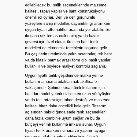
edilebilecek bu terlik seçeneklerinde malzeme
kalitesi, taban yapısı ve bant konstrüksiyonu
önemli rol oynar. Deri ve deri görünümlü
yüzeylere sahip modeller, dayanıklılığı artırırken
uygun fiyatlı alternatifler arasında yer alabilir. Su
ile daha sık temas edilen plaj ya da havuz
çevresi için özel olarak üretilen hafif terlik
modelleri de ekonomik tercihlerin başında gelir.
Bu çeşitlerin üretiminde yalın tasarımlar, tek bant
ya da klasik parmak arası form gibi basit yapılar
kullanılır ve böylece maliyet kontrolü sağlanır.
Uygun fiyatlı terlik çeşitlerinde marka yerine
kullanım amacına odaklanmak akıllıca bir
yaklaşımdır. Şehirde kısa süreli kullanım için
hafif bir model yeterli olabilirken uzun yürüyüşler
ya da tatil ortamı için taban desteği ve malzeme
kalitesi biraz daha öncelikli hale gelir. Tasarım
açısından bakıldığında sade renk seçenekleri
daha fazla kombinle uyum sağlar ve bu da
bütçeyi verimli kullanma imkanı sunar. Uygun
fiyatlı terlik ararken numara ve yapının ayağa
uyumu mutlaka kontrol edilmelidir. Çünkü