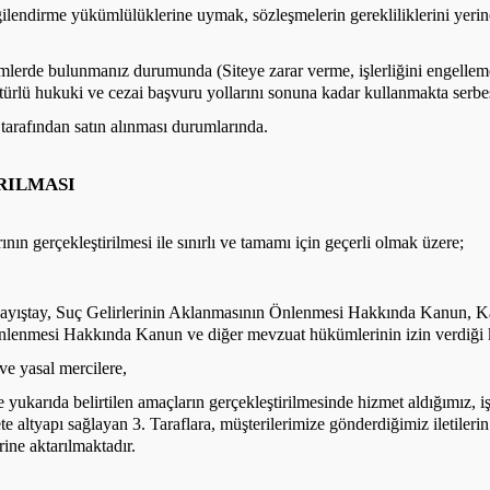
ilendirme yükümlülüklerine uymak, sözleşmelerin gerekliliklerini yerin
emlerde bulunmanız durumunda (Siteye zarar verme, işlerliğini engelleme
r türlü hukuki ve cezai başvuru yollarını sonuna kadar kullanmakta serbes
t tarafından satın alınması durumlarında.
RILMASI
ının gerçekleştirilmesi ile sınırlı ve tamamı için geçerli olmak üzere;
ayıştay, Suç Gelirlerinin Aklanmasının Önlenmesi Hakkında Kanun, 
nlenmesi Hakkında Kanun ve diğer mevzuat hükümlerinin izin verdiği k
ve yasal mercilere,
 yukarıda belirtilen amaçların gerçekleştirilmesinde hizmet aldığımız, iş
ete altyapı sağlayan 3. Taraflara, müşterilerimize gönderdiğimiz iletil
erine aktarılmaktadır.