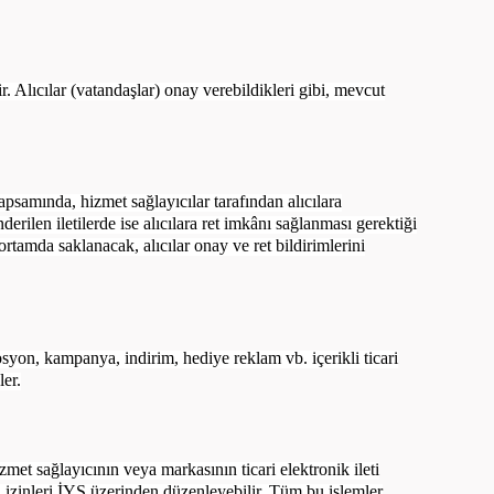
ir. Alıcılar (vatandaşlar) onay verebildikleri gibi, mevcut
psamında, hizmet sağlayıcılar tarafından alıcılara
erilen iletilerde ise alıcılara ret imkânı sağlanması gerektiği
 ortamda saklanacak, alıcılar onay ve ret bildirimlerini
syon, kampanya, indirim, hediye reklam vb. içerikli ticari
ler.
izmet sağlayıcının veya markasının ticari elektronik ileti
ri izinleri İYS üzerinden düzenleyebilir. Tüm bu işlemler