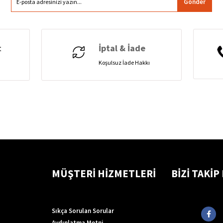
Gönder
t
İptal & İade
Koşulsuz İade Hakkı
MÜŞTERİ HİZMETLERİ
BİZİ TAKİP
Sıkça Sorulan Sorular
Aydınlatma Metni