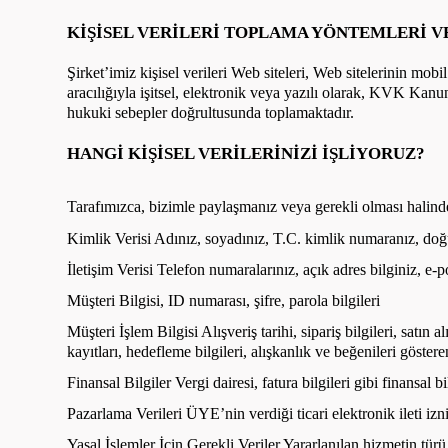
KİŞİSEL VERİLERİ TOPLAMA YÖNTEMLERİ V
Şirket’imiz kişisel verileri Web siteleri, Web sitelerinin mobi
aracılığıyla işitsel, elektronik veya yazılı olarak, KVK Kanun
hukuki sebepler doğrultusunda toplamaktadır.
HANGİ KİŞİSEL VERİLERİNİZİ İŞLİYORUZ?
Tarafımızca, bizimle paylaşmanız veya gerekli olması halinde 
Kimlik Verisi Adınız, soyadınız, T.C. kimlik numaranız, doğ
İletişim Verisi Telefon numaralarınız, açık adres bilginiz, e-p
Müşteri Bilgisi, ID numarası, şifre, parola bilgileri
Müşteri İşlem Bilgisi Alışveriş tarihi, sipariş bilgileri, satın a
kayıtları, hedefleme bilgileri, alışkanlık ve beğenileri göste
Finansal Bilgiler Vergi dairesi, fatura bilgileri gibi finansal bi
Pazarlama Verileri ÜYE’nin verdiği ticari elektronik ileti i
Yasal İşlemler İçin Gerekli Veriler Yararlanılan hizmetin türü