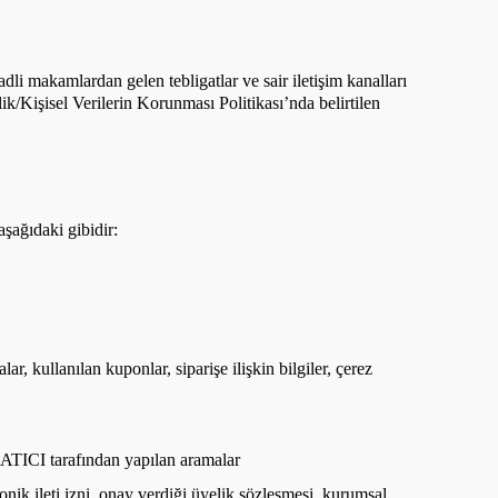
adli makamlardan gelen tebligatlar ve sair iletişim kanalları
lik/Kişisel Verilerin Korunması Politikası’nda belirtilen
aşağıdaki gibidir:
alar, kullanılan kuponlar, siparişe ilişkin bilgiler, çerez
 SATICI tarafından yapılan aramalar
ronik ileti izni, onay verdiği üyelik sözleşmesi, kurumsal