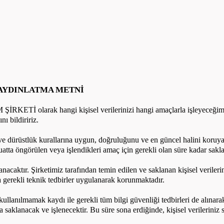
 AYDINLATMA METNİ
Tİ olarak hangi kişisel verilerinizi hangi amaçlarla işleyeceğimiz 
ı bildiririz.
 ve dürüstlük kurallarına uygun, doğruluğunu ve en güncel halini koruyar
zuatta öngörülen veya işlendikleri amaç için gerekli olan süre kadar sakla
lanacaktır. Şirketimiz tarafından temin edilen ve saklanan kişisel veriler
gerekli teknik tedbirler uygulanarak korunmaktadır.
 kullanılmamak kaydı ile gerekli tüm bilgi güvenliği tedbirleri de alınar
saklanacak ve işlenecektir. Bu süre sona erdiğinde, kişisel verileriniz