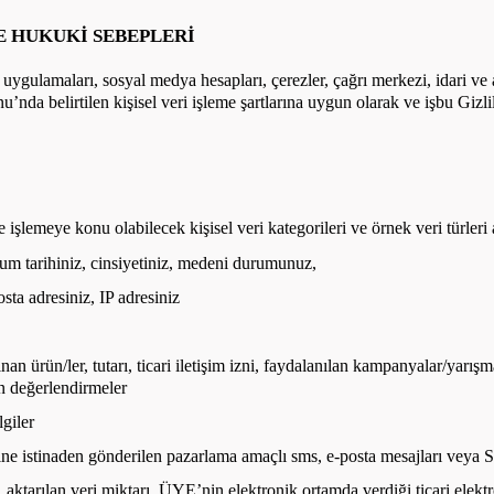
E HUKUKİ SEBEPLERİ
l uygulamaları, sosyal medya hesapları, çerezler, çağrı merkezi, idari ve 
u’nda belirtilen kişisel veri işleme şartlarına uygun olarak ve işbu Gizli
işlemeye konu olabilecek kişisel veri kategorileri ve örnek veri türleri 
um tarihiniz, cinsiyetiniz, medeni durumunuz,
osta adresiniz, IP adresiniz
lınan ürün/ler, tutarı, ticari iletişim izni, faydalanılan kampanyalar/yarışm
ren değerlendirmeler
lgiler
znine istinaden gönderilen pazarlama amaçlı sms, e-posta mesajları veya
, aktarılan veri miktarı, ÜYE’nin elektronik ortamda verdiği ticari elekt