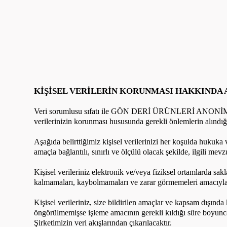
KİŞİSEL VERİLERİN KORUNMASI HAKKINDA
Veri sorumlusu sıfatı ile GÖN DERİ ÜRÜNLERİ ANONİM ŞİRKE
verilerinizin korunması hususunda gerekli önlemlerin alındığın
Aşağıda belirttiğimiz kişisel verilerinizi her koşulda hukuka
amaçla bağlantılı, sınırlı ve ölçülü olacak şekilde, ilgili mev
Kişisel verileriniz elektronik ve/veya fiziksel ortamlarda sak
kalmamaları, kaybolmamaları ve zarar görmemeleri amacıyla 
Kişisel verileriniz, size bildirilen amaçlar ve kapsam dışında
öngörülmemişse işleme amacının gerekli kıldığı süre boyunca 
Şirketimizin veri akışlarından çıkarılacaktır.