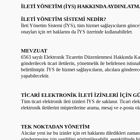
İLETİ YÖNETİM (İYS) HAKKINDA AYDINLATM
İLETİ YÖNETİM SİSTEMİ NEDİR?
İleti Yönetim Sistemi (İYS), tüm hizmet sağlayıcıların güncel t
onayları için ret haklarını da İYS üzerinde kullanabilirler.
MEVZUAT
6563 sayılı Elektronik Ticaretin Düzenlenmesi Hakkında K
gönderilecek ticari iletilerin, yönetmelik ile belirlenen istis
belirtilmiştir. İYS ile hizmet sağlayıcıların, alıcılara göndere
yapabilecektir.
TİCARİ ELEKTRONİK İLETİ İZİNLERİ İÇİN G
Tüm ticari elektronik ileti izinleri İYS de saklanır. Ticari e
elektronik iletilerini müşterilerine arama, mesaj ve e-posta olar
TEK NOKTADAN YÖNETİM
Alıcılar yeni ise bu izinler için ret haklarını diledikleri zam
göndermesine izin verdiğini görüntüleyebilir, gerektiğinde hi