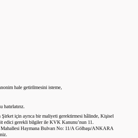
anonim hale getirilmesini isteme,
hatırlatırız.
Şirket için ayrıca bir maliyeti gerektirmesi hâlinde, Kişisel
spit edici gerekli bilgiler ile KVK Kanunu’nun 11.
rşıyaka Mahallesi Haymana Bulvarı No: 11/A Gölbaşı/ANKARA
niz.