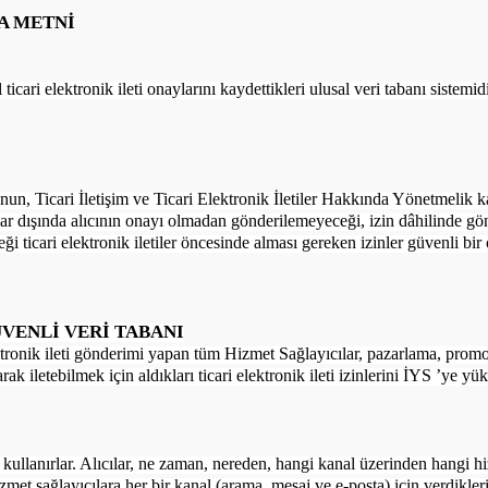
A METNİ
icari elektronik ileti onaylarını kaydettikleri ulusal veri tabanı sistemid
anun,
Ticari İletişim ve Ticari Elektronik İletiler Hakkında Yönetmelik
ka
nalar dışında alıcının onayı olmadan gönderilemeyeceği, izin dâhilinde gönd
ceği ticari elektronik iletiler öncesinde alması gereken izinler güvenli bir
ÜVENLİ VERİ TABANI
lektronik ileti gönderimi yapan tüm
Hizmet Sağlayıcılar
, pazarlama, promo
ak iletebilmek için aldıkları ticari elektronik ileti izinlerini İYS ’ye yük
an kullanırlar. Alıcılar, ne zaman, nereden, hangi kanal üzerinden hangi h
zmet sağlayıcılara her bir kanal (
arama
,
mesaj
ve
e-posta
) için verdikle