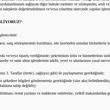
ydalanılmasını sağlayan diğer hukuki metinler ve sözleşmeler, sesli ve
e bu taleplerin değerlendirilmesi ve/veya yönetimi sürecinde yapılan işleml
ŞLİYORUZ?
şlenecektir:
si, satış sözleşmesinin kurulması, site üzerinden sunulan hizmetlerin iyil
a ve/veya sipariş verdiğinizde; şirketimizin ürün ve hizmetlerinin sizl
asebe ve satın alma işlemlerinin takibi, yerel ve uluslararası yasal mev
nizi 3. Taraflar (üretici, sağlayıcı gibi) ile paylaşmamız gerektiğinde;
 şirketlere bilgileri göndermemiz gerektiğinde (size aksi belirtilmedikçe,
hakkına sahip değildir);
ndırılması; resmi yazılara ve mahkeme emirlerine, yetkili makamlardan g