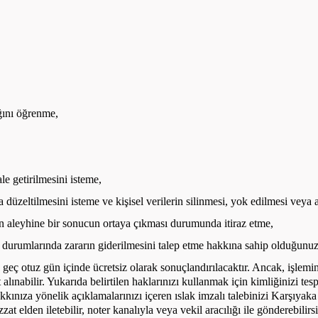
ğını öğrenme,
le getirilmesini isteme,
 düzeltilmesini isteme ve kişisel verilerin silinmesi, yok edilmesi veya 
inin aleyhine bir sonucun ortaya çıkması durumunda itiraz etme,
durumlarında zararın giderilmesini talep etme hakkına sahip olduğunuzu 
 geç otuz gün içinde ücretsiz olarak sonuçlandırılacaktır. Ancak, işlemin 
alınabilir. Yukarıda belirtilen haklarınızı kullanmak için kimliğinizi te
 hakkınıza yönelik açıklamalarınızı içeren ıslak imzalı talebinizi Ka
at elden iletebilir, noter kanalıyla veya vekil aracılığı ile gönderebilirsi