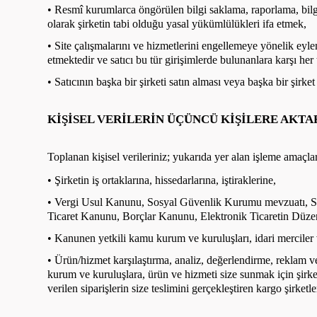
• Resmî kurumlarca öngörülen bilgi saklama, raporlama, bilg
olarak şirketin tabi olduğu yasal yükümlülükleri ifa etmek,
• Site çalışmalarını ve hizmetlerini engellemeye yönelik eyl
etmektedir ve satıcı bu tür girişimlerde bulunanlara karşı he
• Satıcının başka bir şirketi satın alması veya başka bir şirke
KİŞİSEL VERİLERİN ÜÇÜNCÜ KİŞİLERE AKTA
Toplanan kişisel verileriniz; yukarıda yer alan işleme amaçlar
• Şirketin iş ortaklarına, hissedarlarına, iştiraklerine,
• Vergi Usul Kanunu, Sosyal Güvenlik Kurumu mevzuatı, S
Ticaret Kanunu, Borçlar Kanunu, Elektronik Ticaretin Düze
• Kanunen yetkili kamu kurum ve kuruluşları, idari merciler 
• Ürün/hizmet karşılaştırma, analiz, değerlendirme, reklam ve
kurum ve kuruluşlara, ürün ve hizmeti size sunmak için şirk
verilen siparişlerin size teslimini gerçekleştiren kargo şirketl