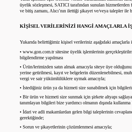
üyelik sözleşmesi, SATICI tarafından sunulan hizmetlerden fa
ve bitiş zamanı, Alıcı’nın ilettiği şikayet ve/veya talepler il
KİŞİSEL VERİLERİNİZİ HANGİ AMAÇLARLA İ
Yukarıda belirttiğimiz kişisel verileriniz aşağıdaki amaçlarla i
• www.gon.com.tr sitesine üyelik işlemlerinin gerçekleştirilme
bilgilendirme yapılması
• Ürün/lerimizden satın almak amacıyla siteye üye olduğunuzd
yerine getirilmesi, kayıt ve belgelerin düzenlenebilmesi, muh
vergi ve sair yükümlülüklere uymak amacıyla;
• İstediğiniz ürün ya da hizmeti size sunabilmek için bilgileri
• Bir ürün ve hizmeti size sunmak için şirkete altyapı sağlayan
tanımlayan bilgileri bize yardımcı olmanın dışında kullanma 
• İdari ve adli makamlardan gelen bilgi taleplerinin cevapla
gerektiğinde;
• Sorun ve şikayetlerinin çözümlenmesi amacıyla;