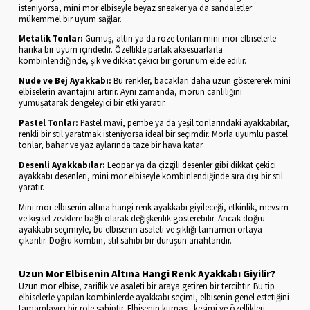
isteniyorsa, mini mor elbiseyle beyaz sneaker ya da sandaletler
mükemmel bir uyum sağlar.
Metalik Tonlar:
Gümüş, altın ya da roze tonları mini mor elbiselerle
harika bir uyum içindedir. Özellikle parlak aksesuarlarla
kombinlendiğinde, şık ve dikkat çekici bir görünüm elde edilir.
Nude ve Bej Ayakkabı:
Bu renkler, bacakları daha uzun göstererek mini
elbiselerin avantajını artırır. Aynı zamanda, morun canlılığını
yumuşatarak dengeleyici bir etki yaratır.
Pastel Tonlar:
Pastel mavi, pembe ya da yeşil tonlarındaki ayakkabılar,
renkli bir stil yaratmak isteniyorsa ideal bir seçimdir. Morla uyumlu pastel
tonlar, bahar ve yaz aylarında taze bir hava katar.
Desenli Ayakkabılar:
Leopar ya da çizgili desenler gibi dikkat çekici
ayakkabı desenleri, mini mor elbiseyle kombinlendiğinde sıra dışı bir stil
yaratır.
Mini mor elbisenin altına hangi renk ayakkabı giyileceği, etkinlik, mevsim
ve kişisel zevklere bağlı olarak değişkenlik gösterebilir. Ancak doğru
ayakkabı seçimiyle, bu elbisenin asaleti ve şıklığı tamamen ortaya
çıkarılır. Doğru kombin, stil sahibi bir duruşun anahtarıdır.
Uzun Mor Elbisenin Altına Hangi Renk Ayakkabı Giyilir?
Uzun mor elbise, zariflik ve asaleti bir araya getiren bir tercihtir. Bu tip
elbiselerle yapılan kombinlerde ayakkabı seçimi, elbisenin genel estetiğini
tamamlayıcı bir role sahiptir. Elbisenin kumaşı, kesimi ve özellikleri,