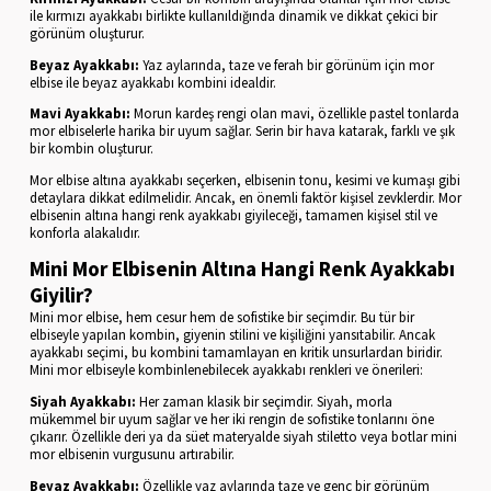
ile kırmızı ayakkabı birlikte kullanıldığında dinamik ve dikkat çekici bir
görünüm oluşturur.
Beyaz Ayakkabı:
Yaz aylarında, taze ve ferah bir görünüm için mor
elbise ile beyaz ayakkabı kombini idealdir.
Mavi Ayakkabı:
Morun kardeş rengi olan mavi, özellikle pastel tonlarda
mor elbiselerle harika bir uyum sağlar. Serin bir hava katarak, farklı ve şık
bir kombin oluşturur.
Mor elbise altına ayakkabı seçerken, elbisenin tonu, kesimi ve kumaşı gibi
detaylara dikkat edilmelidir. Ancak, en önemli faktör kişisel zevklerdir. Mor
elbisenin altına hangi renk ayakkabı giyileceği, tamamen kişisel stil ve
konforla alakalıdır.
Mini Mor Elbisenin Altına Hangi Renk Ayakkabı
Giyilir?
Mini mor elbise, hem cesur hem de sofistike bir seçimdir. Bu tür bir
elbiseyle yapılan kombin, giyenin stilini ve kişiliğini yansıtabilir. Ancak
ayakkabı seçimi, bu kombini tamamlayan en kritik unsurlardan biridir.
Mini mor elbiseyle kombinlenebilecek ayakkabı renkleri ve önerileri:
Siyah Ayakkabı:
Her zaman klasik bir seçimdir. Siyah, morla
mükemmel bir uyum sağlar ve her iki rengin de sofistike tonlarını öne
çıkarır. Özellikle deri ya da süet materyalde siyah stiletto veya botlar mini
mor elbisenin vurgusunu artırabilir.
Beyaz Ayakkabı:
Özellikle yaz aylarında taze ve genç bir görünüm