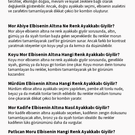
tercihler, etkinliğin doğası, mevsim ve kişisel zevklere bağlı olarak
değişkenlik gösterebilir. Ancak, doğru ayakkabı seçimi, elbisenin asaletini
ve zarafetini tamamlayarak dikkat çekici bir kombin oluşturur.
Mor Abiye Elbisenin Altına Ne Renk Ayakkabı Giyilir?
Mor abiye elbisenin altına ne renk ayakkabı giyilir sorusunda, altın,
gümüş ya da siyah tonları başta gelen seçeneklerdir. Bu renkler morun
asaletini tamamlayarak zarif bir görünüm sunar. Ancak farklı bir kontrast
yaratmak isteyenler için koyu yeşil ya da kırmızı da düşünülebilir.
Koyu Mor Elbisenin Altına Hangi Renk Ayakkabı Giyilir?
Koyu mor elbisenin altına ne renk ayakkabı giyilir sorusunda, genellikle
siyah, gümüş ya da koyu gri tonları öne çıkar. Koyu morun derin tonunu
tamamlayan bu renkler, kombini tamamlayarak şık bir görünüm
kazandırır.
Mürdüm Elbisenin Altına Hangi Renk Ayakkabı Giyilir?
Mürdüm elbise altına ayakkabı seçimi yapılırken, pembe alt tonlu nude,
beyaz ya da metalik tonlar tercih edilebilir. Bu renkler mürdüm tonunu
öne çıkararak dikkat çekici bir kombin yaratır.
Mor Kadife Elbisenin Altına Nasıl Ayakkabı Giyilir?
Mor kadife elbisenin altına ayakkabı seçerken, kadifenin zengin dokusunu
tamamlayacak altın, bronz ya da siyah tonları idealdir. Bu renkler
kadifenin lüks görünümünü daha da vurgular.
Patlıcan Moru Elbisenin Hangi Renk Ayakkabı Giyilir?