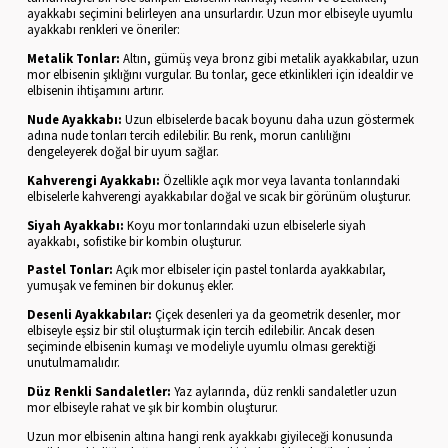
ayakkabı seçimini belirleyen ana unsurlardır. Uzun mor elbiseyle uyumlu
ayakkabı renkleri ve öneriler:
Metalik Tonlar:
Altın, gümüş veya bronz gibi metalik ayakkabılar, uzun
mor elbisenin şıklığını vurgular. Bu tonlar, gece etkinlikleri için idealdir ve
elbisenin ihtişamını artırır.
Nude Ayakkabı:
Uzun elbiselerde bacak boyunu daha uzun göstermek
adına nude tonları tercih edilebilir. Bu renk, morun canlılığını
dengeleyerek doğal bir uyum sağlar.
Kahverengi Ayakkabı:
Özellikle açık mor veya lavanta tonlarındaki
elbiselerle kahverengi ayakkabılar doğal ve sıcak bir görünüm oluşturur.
Siyah Ayakkabı:
Koyu mor tonlarındaki uzun elbiselerle siyah
ayakkabı, sofistike bir kombin oluşturur.
Pastel Tonlar:
Açık mor elbiseler için pastel tonlarda ayakkabılar,
yumuşak ve feminen bir dokunuş ekler.
Desenli Ayakkabılar:
Çiçek desenleri ya da geometrik desenler, mor
elbiseyle eşsiz bir stil oluşturmak için tercih edilebilir. Ancak desen
seçiminde elbisenin kumaşı ve modeliyle uyumlu olması gerektiği
unutulmamalıdır.
Düz Renkli Sandaletler:
Yaz aylarında, düz renkli sandaletler uzun
mor elbiseyle rahat ve şık bir kombin oluşturur.
Uzun mor elbisenin altına hangi renk ayakkabı giyileceği konusunda