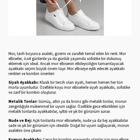
Mor, tarih boyunca asaleti, gizemi ve zarafeti temsil eden bir renk. Mor
elbiseler, özel günlerde ya da günlük yaşamda sofistike bir dokunuş
eklemek için ideal. Ancak mor elbisenin etkileyiciliğini tamamlayacak
ayakkabı seçimi büyük önem taşır. Mor elbiseye eşlik edecek ayakkabı
renkleri ve kombin önerileri:
Siyah Ayakkabı:
Klasik bir tercih olan siyah, hemen hemen her ton
morla uyumludur. Özellikle koyu mor elbiselerle siyah ayakkabı, sofistike
ve zarif bir kombin oluşturur.
Metalik Tonlar:
Gümüş, altın ya da bronz gibi metalik tonlar, morun
zenginliğiyle mükemmel bir uyum sağlar. Özellikle gece etkinlikleri için
metalik tonlarda ayakkabılar, ışıltılı ve şık bir görünüm sunar.
Nude ve Bej:
Açık tonlarda mor elbiselerle, nude ya da bej ayakkabılar
sade ve şık bir görünüm için idealdir. Doğal bir uyum sağlayarak, morun
asaletini öne çıkarır.
Kırmızı Ayakkabı:
Cesur bir kombin arayışında olanlar için mor elbise