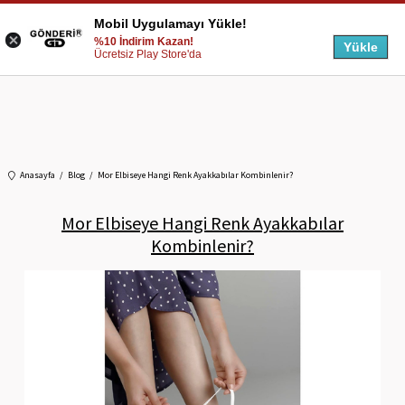
Mobil Uygulamayı Yükle!
%10 İndirim Kazan!
Yükle
Ücretsiz Play Store'da
Anasayfa
Blog
Mor Elbiseye Hangi Renk Ayakkabılar Kombinlenir?
Mor Elbiseye Hangi Renk Ayakkabılar
Kombinlenir?