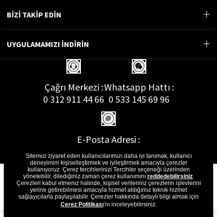
BİZİ TAKİP EDİN
UYGULAMAMIZI İNDİRİN
Çağrı Merkezi :
Whatsapp Hattı :
0 312 911 44 66
0 533 145 69 96
E-Posta Adresi :
musterihizmetleri@gon.com.tr
Sitemizi ziyaret eden kullanıcılarımızı daha iyi tanımak, kullanıcı
deneyimini kişiselleştirmek ve iyileştirmek amacıyla çerezler
kullanıyoruz. Çerez tercihlerinizi Tercihler seçeneği üzerinden
yönetebilir, dilediğiniz zaman çerez kullanımını
reddedebilirsiniz
.
Çerezleri kabul etmeniz halinde, kişisel verileriniz çerezlerin işlevlerini
yerine getirebilmesi amacıyla hizmet aldığımız teknik hizmet
sağlayıcılarla paylaşılabilir. Çerezler hakkında detaylı bilgi almak için
Çerez Politikası
’nı inceleyebilirsiniz.