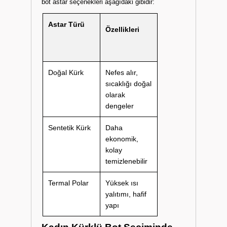
bot astar seçenekleri aşağıdaki gibidir:
Astar Türü
Özellikleri
Doğal Kürk
Nefes alır,
sıcaklığı doğal
olarak
dengeler
Sentetik Kürk
Daha
ekonomik,
kolay
temizlenebilir
Termal Polar
Yüksek ısı
yalıtımı, hafif
yapı