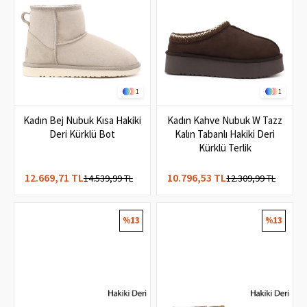
1
1
Kadın Bej Nubuk Kısa Hakiki
Kadın Kahve Nubuk W Tazz
Deri Kürklü Bot
Kalın Tabanlı Hakiki Deri
Kürklü Terlik
12.669,71 TL
10.796,53 TL
14.539,99 TL
12.309,99 TL
%13
%13