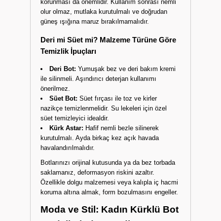
korunması da önemlidir. Kullanım sonrası nemli
olur olmaz, mutlaka kurutulmalı ve doğrudan
güneş ışığına maruz bırakılmamalıdır.
Deri mi Süet mi? Malzeme Türüne Göre
Temizlik İpuçları
Deri Bot:
Yumuşak bez ve deri bakım kremi
ile silinmeli. Aşındırıcı deterjan kullanımı
önerilmez.
Süet Bot:
Süet fırçası ile toz ve kirler
nazikçe temizlenmelidir. Su lekeleri için özel
süet temizleyici idealdir.
Kürk Astar:
Hafif nemli bezle silinerek
kurutulmalı. Ayda birkaç kez açık havada
havalandırılmalıdır.
Botlarınızı orijinal kutusunda ya da bez torbada
saklamanız, deformasyon riskini azaltır.
Özellikle dolgu malzemesi veya kalıpla iç hacmi
koruma altına almak, form bozulmasını engeller.
Moda ve Stil: Kadın Kürklü Bot