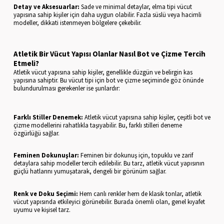
Detay ve Aksesuarlar:
Sade ve minimal detaylar, elma tipi vücut
yapısına sahip kişiler için daha uygun olabilir. Fazla süslü veya hacimli
modeller, dikkati istenmeyen bölgelere çekebilir.
Atletik Bir Vücut Yapısı Olanlar Nasıl Bot ve Çizme Tercih
Etmeli?
Atletik vücut yapısına sahip kişiler, genellikle düzgün ve belirgin kas
yapısına sahiptir. Bu vücut tipi için bot ve çizme seçiminde göz önünde
bulundurulması gerekenler ise şunlardır:
Farklı Stiller Denemek:
Atletik vücut yapısına sahip kişiler, çeşitli bot ve
çizme modellerini rahatlıkla taşıyabilir. Bu, farklı stilleri deneme
özgürlüğü sağlar.
Feminen Dokunuşlar:
Feminen bir dokunuş için, topuklu ve zarif
detaylara sahip modeller tercih edilebilir. Bu tarz, atletik vücut yapısının
güçlü hatlarını yumuşatarak, dengeli bir görünüm sağlar.
Renk ve Doku Seçimi:
Hem canlı renkler hem de klasik tonlar, atletik
vücut yapısında etkileyici görünebilir. Burada önemli olan, genel kıyafet
uyumu ve kişisel tarz.