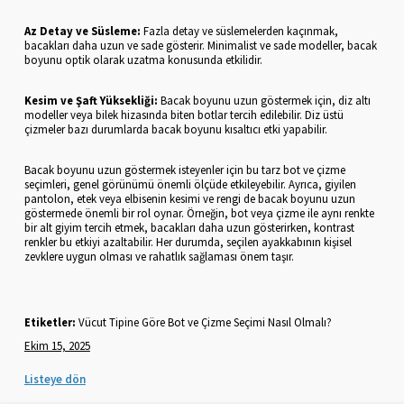
Az Detay ve Süsleme:
Fazla detay ve süslemelerden kaçınmak,
bacakları daha uzun ve sade gösterir. Minimalist ve sade modeller, bacak
boyunu optik olarak uzatma konusunda etkilidir.
Kesim ve Şaft Yüksekliği:
Bacak boyunu uzun göstermek için, diz altı
modeller veya bilek hizasında biten botlar tercih edilebilir. Diz üstü
çizmeler bazı durumlarda bacak boyunu kısaltıcı etki yapabilir.
Bacak boyunu uzun göstermek isteyenler için bu tarz bot ve çizme
seçimleri, genel görünümü önemli ölçüde etkileyebilir. Ayrıca, giyilen
pantolon, etek veya elbisenin kesimi ve rengi de bacak boyunu uzun
göstermede önemli bir rol oynar. Örneğin, bot veya çizme ile aynı renkte
bir alt giyim tercih etmek, bacakları daha uzun gösterirken, kontrast
renkler bu etkiyi azaltabilir. Her durumda, seçilen ayakkabının kişisel
zevklere uygun olması ve rahatlık sağlaması önem taşır.
Etiketler:
Vücut Tipine Göre Bot ve Çizme Seçimi Nasıl Olmalı?
Ekim 15, 2025
Listeye dön