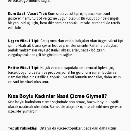
bir bacak görünümü sağlar.
Kum Saati Vücut Tipi:
Kum saati vücut tipi için, bacakları zarif
gösteren her türlü bot ve çizme uygun olabilir. Bu vücut tipinde dengeli
bir yapı olduğu için, hem düz hem de topuklu modeller rahatlıkla tercih
edilebilir.
Üçgen Vücut Tipi:
Geniş omuzları ve dar kalçaları olan üçgen vücut tipi
için, dikkati alt kısma çeken bot ve çizmeler önerilir. Parlama detayları,
parlak malzemeler veya gösterişli aksesuarlar, bacak bölgesini
vurgulayarak dengeli bir görünüm sağlar.
Petite Vücut Tipi:
Küçük ve narin yapıdaki petite vücut tipleri için,
bacak boyunu uzatan ve proporsiyonel bir görünüm sunan botlar ve
çizmeler idealdir. Özellikle, topuklu ve sivri burunlu modeller, daha uzun
ve zarif bir siluet oluşturur.
Kısa Boylu Kadınlar Nasıl Çizme Giymeli?
Kısa boylu kadınların çizme seçiminde ana amaç, bacak boyunu optik
olarak uzatmak olmalıdır. Bu hedefe ulaşmak için tercih edilmesi gereken
özellikler şunlardır:
Topuk Yüksekliği:
Orta ya da yüksek topuklar, bacakları daha uzun