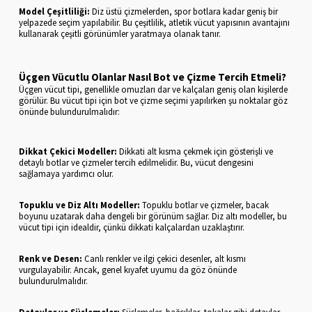
Model Çeşitliliği:
Diz üstü çizmelerden, spor botlara kadar geniş bir
yelpazede seçim yapılabilir. Bu çeşitlilik, atletik vücut yapısının avantajını
kullanarak çeşitli görünümler yaratmaya olanak tanır.
Üçgen Vücutlu Olanlar Nasıl Bot ve Çizme Tercih Etmeli?
Üçgen vücut tipi, genellikle omuzları dar ve kalçaları geniş olan kişilerde
görülür. Bu vücut tipi için bot ve çizme seçimi yapılırken şu noktalar göz
önünde bulundurulmalıdır:
Dikkat Çekici Modeller:
Dikkati alt kısma çekmek için gösterişli ve
detaylı botlar ve çizmeler tercih edilmelidir. Bu, vücut dengesini
sağlamaya yardımcı olur.
Topuklu ve Diz Altı Modeller:
Topuklu botlar ve çizmeler, bacak
boyunu uzatarak daha dengeli bir görünüm sağlar. Diz altı modeller, bu
vücut tipi için idealdir, çünkü dikkati kalçalardan uzaklaştırır.
Renk ve Desen:
Canlı renkler ve ilgi çekici desenler, alt kısmı
vurgulayabilir. Ancak, genel kıyafet uyumu da göz önünde
bulundurulmalıdır.
Detaylar ve Süslemeler:
Süslemeler, bağcıklar, tokalar gibi detaylar,