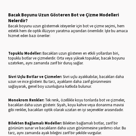
Bacak Boyunu Uzun Gösteren Bot ve Çizme Modelleri
Nelerdir?
Bacak boyunu uzun göstermek isteyenler için bot ve çizme seçimi, hem
estetik hem de optik illüzyon yaratma açısından önemlidir. İşte bu amaca
hizmet eden bazı öneriler:
Topuklu Modeller:
Bacakları uzun gösteren en etkili yollardan biri,
topuklu botlar ve çizmelerdir. Orta veya yüksek topuklar, bacak boyunu
uzatırken, aynı zamanda zarif bir duruş sağlar.
Sivri Uçlu Botlar ve Çizmeler:
Sivri uçlu ayakkabılar, bacakları daha
uzun ve ince gösterir. Bu tarz, ayakların daha zarif görünmesini
sağlayarak, genel boy uzunluğuna katkıda bulunur.
Monokrom Renkler:
Tek renk, özellikle koyu tonlarda bot ve çizmeler,
bacakları daha uzun gösterir. Siyah, koyu kahve veya donanma mavisi
gibi renkler, bacakları optik olarak uzatan en iyi seçenekler arasındadır.
Bilekten Bağlamalı Modeller:
Bilekten bağlamalı botlar, zarif bir
görünüm sunar ve bacakların daha uzun görünmesine yardımcı olur. Bu
tarz, aynı zamanda ayak bileğini zarif bir şekilde vurgular.