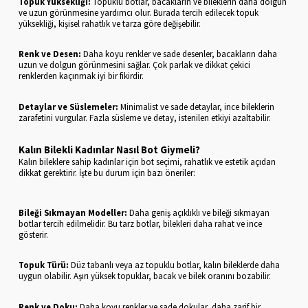
Topuk Yüksekliği:
Topuklu botlar, bacakların ve bileklerin daha dolgun
ve uzun görünmesine yardımcı olur. Burada tercih edilecek topuk
yüksekliği, kişisel rahatlık ve tarza göre değişebilir.
Renk ve Desen:
Daha koyu renkler ve sade desenler, bacakların daha
uzun ve dolgun görünmesini sağlar. Çok parlak ve dikkat çekici
renklerden kaçınmak iyi bir fikirdir.
Detaylar ve Süslemeler:
Minimalist ve sade detaylar, ince bileklerin
zarafetini vurgular. Fazla süsleme ve detay, istenilen etkiyi azaltabilir.
Kalın Bilekli Kadınlar Nasıl Bot Giymeli?
Kalın bileklere sahip kadınlar için bot seçimi, rahatlık ve estetik açıdan
dikkat gerektirir. İşte bu durum için bazı öneriler:
Bileği Sıkmayan Modeller:
Daha geniş açıklıklı ve bileği sıkmayan
botlar tercih edilmelidir. Bu tarz botlar, bilekleri daha rahat ve ince
gösterir.
Topuk Türü:
Düz tabanlı veya az topuklu botlar, kalın bileklerde daha
uygun olabilir. Aşırı yüksek topuklar, bacak ve bilek oranını bozabilir.
Renk ve Doku:
Daha koyu renkler ve sade dokular, daha zarif bir