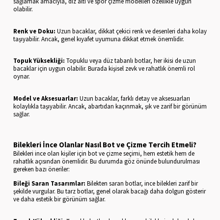
sağlamak amacıyla, diz altı ve spor çizme modelleri özellikle uygun
olabilir.
Renk ve Doku:
Uzun bacaklar, dikkat çekici renk ve desenleri daha kolay
taşıyabilir. Ancak, genel kıyafet uyumuna dikkat etmek önemlidir.
Topuk Yüksekliği:
Topuklu veya düz tabanlı botlar, her ikisi de uzun
bacaklar için uygun olabilir. Burada kişisel zevk ve rahatlık önemli rol
oynar.
Model ve Aksesuarlar:
Uzun bacaklar, farklı detay ve aksesuarları
kolaylıkla taşıyabilir. Ancak, abartıdan kaçınmak, şık ve zarif bir görünüm
sağlar.
Bilekleri İnce Olanlar Nasıl Bot ve Çizme Tercih Etmeli?
Bilekleri ince olan kişiler için bot ve çizme seçimi, hem estetik hem de
rahatlık açısından önemlidir. Bu durumda göz önünde bulundurulması
gereken bazı öneriler:
Bileği Saran Tasarımlar:
Bilekten saran botlar, ince bilekleri zarif bir
şekilde vurgular. Bu tarz botlar, genel olarak bacağı daha dolgun gösterir
ve daha estetik bir görünüm sağlar.