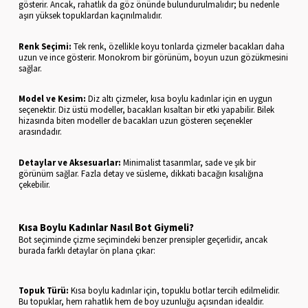
gösterir. Ancak, rahatlık da göz önünde bulundurulmalıdır; bu nedenle
aşırı yüksek topuklardan kaçınılmalıdır.
Renk Seçimi:
Tek renk, özellikle koyu tonlarda çizmeler bacakları daha
uzun ve ince gösterir. Monokrom bir görünüm, boyun uzun gözükmesini
sağlar.
Model ve Kesim:
Diz altı çizmeler, kısa boylu kadınlar için en uygun
seçenektir. Diz üstü modeller, bacakları kısaltan bir etki yapabilir. Bilek
hizasında biten modeller de bacakları uzun gösteren seçenekler
arasındadır.
Detaylar ve Aksesuarlar:
Minimalist tasarımlar, sade ve şık bir
görünüm sağlar. Fazla detay ve süsleme, dikkati bacağın kısalığına
çekebilir.
Kısa Boylu Kadınlar Nasıl Bot Giymeli?
Bot seçiminde çizme seçimindeki benzer prensipler geçerlidir, ancak
burada farklı detaylar ön plana çıkar:
Topuk Türü:
Kısa boylu kadınlar için, topuklu botlar tercih edilmelidir.
Bu topuklar, hem rahatlık hem de boy uzunluğu açısından idealdir.