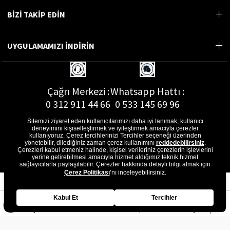
BİZİ TAKİP EDİN
UYGULAMAMIZI İNDİRİN
Çağrı Merkezi :
Whatsapp Hattı :
0 312 911 44 66
0 533 145 69 96
Sitemizi ziyaret eden kullanıcılarımızı daha iyi tanımak, kullanıcı
deneyimini kişiselleştirmek ve iyileştirmek amacıyla çerezler
kullanıyoruz. Çerez tercihlerinizi Tercihler seçeneği üzerinden
yönetebilir, dilediğiniz zaman çerez kullanımını
reddedebilirsiniz
.
E-Posta Adresi :
Çerezleri kabul etmeniz halinde, kişisel verileriniz çerezlerin işlevlerini
musterihizmetleri@gon.com.tr
yerine getirebilmesi amacıyla hizmet aldığımız teknik hizmet
sağlayıcılarla paylaşılabilir. Çerezler hakkında detaylı bilgi almak için
Çerez Politikası
’nı inceleyebilirsiniz.
Kabul Et
Tercihler
Anasayfa
Favorilerim
Sepetim
Üye Girişi