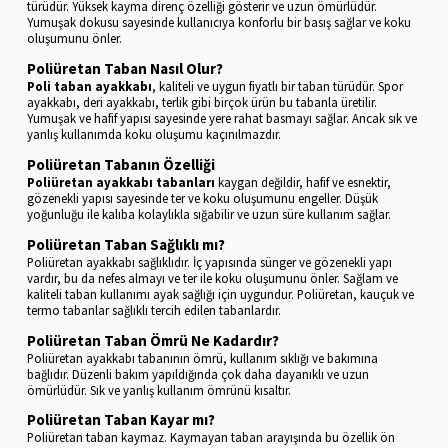
türüdür. Yüksek kayma direnç özelliği gösterir ve uzun ömürlüdür.
Yumuşak dokusu sayesinde kullanıcıya konforlu bir basış sağlar ve koku
oluşumunu önler.
Poliüretan Taban Nasıl Olur?
Poli taban ayakkabı
, kaliteli ve uygun fiyatlı bir taban türüdür. Spor
ayakkabı, deri ayakkabı, terlik gibi birçok ürün bu tabanla üretilir.
Yumuşak ve hafif yapısı sayesinde yere rahat basmayı sağlar. Ancak sık ve
yanlış kullanımda koku oluşumu kaçınılmazdır.
Poliüretan Tabanın Özelliği
Poliüretan ayakkabı tabanları
kaygan değildir, hafif ve esnektir,
gözenekli yapısı sayesinde ter ve koku oluşumunu engeller. Düşük
yoğunluğu ile kalıba kolaylıkla sığabilir ve uzun süre kullanım sağlar.
Poliüretan Taban Sağlıklı mı?
Poliüretan ayakkabı sağlıklıdır. İç yapısında sünger ve gözenekli yapı
vardır, bu da nefes almayı ve ter ile koku oluşumunu önler. Sağlam ve
kaliteli taban kullanımı ayak sağlığı için uygundur. Poliüretan, kauçuk ve
termo tabanlar sağlıklı tercih edilen tabanlardır.
Poliüretan Taban Ömrü Ne Kadardır?
Poliüretan ayakkabı tabanının ömrü, kullanım sıklığı ve bakımına
bağlıdır. Düzenli bakım yapıldığında çok daha dayanıklı ve uzun
ömürlüdür. Sık ve yanlış kullanım ömrünü kısaltır.
Poliüretan Taban Kayar mı?
Poliüretan taban kaymaz. Kaymayan taban arayışında bu özellik ön