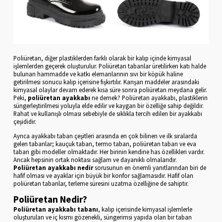
Poliüretan, diğer plastiklerden farklı olarak bir kalıp içinde kimyasal
işlemlerden geçerek oluşturulur. Poliüretan tabanlar üretilirken katı halde
bulunan hammadde ve katkı elemanlarının sıvı bir köpük haline
getirilmesi sonucu kalıp içerisine fışkırtılır. Karışan maddeler arasındaki
kimyasal olaylar devam ederek kısa süre sonra poliüretan meydana gelir.
Peki,
poliüretan ayakkabı
ne demek? Poliüretan ayakkabı, plastiklerin
süngerleştirilmesi yoluyla elde edilir ve kaygan bir özelliğe sahip değildir.
Rahat ve kullanışlı olması sebebiyle de sıklıkla tercih edilen bir ayakkabı
çeşididir.
Ayrıca ayakkabı taban çeşitleri arasında en çok bilinen ve ilk sıralarda
gelen tabanlar; kauçuk taban, termo taban, poliüretan taban ve eva
taban gibi modeller olmaktadır. Her birinin kendine has özellikleri vardır.
Ancak hepsinin ortak noktası sağlam ve dayanıklı olmalarıdır.
Poliüretan ayakkabı nedir
sorusunun en önemli yanıtlarından biri de
hafif olması ve ayaklar için büyük bir konfor sağlamasıdır. Hafif olan
poliüretan tabanlar, terleme süresini uzatma özelliğine de sahiptir.
Poliüretan Nedir?
Poliüretan ayakkabı tabanı
, kalıp içerisinde kimyasal işlemlerle
oluşturulan ve iç kısmı gözenekli, süngerimsi yapıda olan bir taban