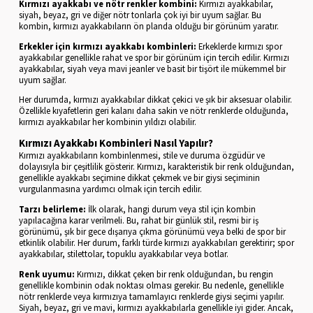
Kırmızı ayakkabı ve nötr renkler kombini:
Kırmızı ayakkabılar,
siyah, beyaz, gri ve diğer nötr tonlarla çok iyi bir uyum sağlar. Bu
kombin, kırmızı ayakkabıların ön planda olduğu bir görünüm yaratır.
Erkekler için kırmızı ayakkabı kombinleri:
Erkeklerde kırmızı spor
ayakkabılar genellikle rahat ve spor bir görünüm için tercih edilir. Kırmızı
ayakkabılar, siyah veya mavi jeanler ve basit bir tişört ile mükemmel bir
uyum sağlar.
Her durumda, kırmızı ayakkabılar dikkat çekici ve şık bir aksesuar olabilir.
Özellikle kıyafetlerin geri kalanı daha sakin ve nötr renklerde olduğunda,
kırmızı ayakkabılar her kombinin yıldızı olabilir.
Kırmızı Ayakkabı Kombinleri Nasıl Yapılır?
Kırmızı ayakkabıların kombinlenmesi, stile ve duruma özgüdür ve
dolayısıyla bir çeşitlilik gösterir. Kırmızı, karakteristik bir renk olduğundan,
genellikle ayakkabı seçimine dikkat çekmek ve bir giysi seçiminin
vurgulanmasına yardımcı olmak için tercih edilir.
Tarzı belirleme:
İlk olarak, hangi durum veya stil için kombin
yapılacağına karar verilmeli. Bu, rahat bir günlük stil, resmi bir iş
görünümü, şık bir gece dışarıya çıkma görünümü veya belki de spor bir
etkinlik olabilir. Her durum, farklı türde kırmızı ayakkabıları gerektirir; spor
ayakkabılar, stilettolar, topuklu ayakkabılar veya botlar.
Renk uyumu:
Kırmızı, dikkat çeken bir renk olduğundan, bu rengin
genellikle kombinin odak noktası olması gerekir. Bu nedenle, genellikle
nötr renklerde veya kırmızıya tamamlayıcı renklerde giysi seçimi yapılır.
Siyah, beyaz, gri ve mavi, kırmızı ayakkabılarla genellikle iyi gider. Ancak,