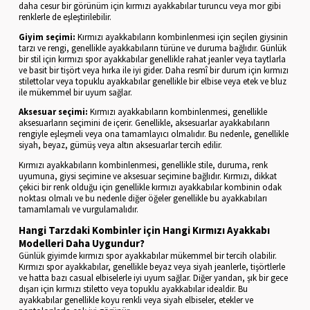
daha cesur bir görünüm için kırmızı ayakkabılar turuncu veya mor gibi
renklerle de eşleştirilebilir.
Giyim seçimi:
Kırmızı ayakkabıların kombinlenmesi için seçilen giysinin
tarzı ve rengi, genellikle ayakkabıların türüne ve duruma bağlıdır. Günlük
bir stil için kırmızı spor ayakkabılar genellikle rahat jeanler veya taytlarla
ve basit bir tişört veya hırka ile iyi gider. Daha resmî bir durum için kırmızı
stilettolar veya topuklu ayakkabılar genellikle bir elbise veya etek ve bluz
ile mükemmel bir uyum sağlar.
Aksesuar seçimi:
Kırmızı ayakkabıların kombinlenmesi, genellikle
aksesuarların seçimini de içerir. Genellikle, aksesuarlar ayakkabıların
rengiyle eşleşmeli veya ona tamamlayıcı olmalıdır. Bu nedenle, genellikle
siyah, beyaz, gümüş veya altın aksesuarlar tercih edilir.
Kırmızı ayakkabıların kombinlenmesi, genellikle stile, duruma, renk
uyumuna, giysi seçimine ve aksesuar seçimine bağlıdır. Kırmızı, dikkat
çekici bir renk olduğu için genellikle kırmızı ayakkabılar kombinin odak
noktası olmalı ve bu nedenle diğer öğeler genellikle bu ayakkabıları
tamamlamalı ve vurgulamalıdır.
Hangi Tarzdaki Kombinler için Hangi Kırmızı Ayakkabı
Modelleri Daha Uygundur?
Günlük giyimde kırmızı spor ayakkabılar mükemmel bir tercih olabilir.
Kırmızı spor ayakkabılar, genellikle beyaz veya siyah jeanlerle, tişörtlerle
ve hatta bazı casual elbiselerle iyi uyum sağlar. Diğer yandan, şık bir gece
dışarı için kırmızı stiletto veya topuklu ayakkabılar idealdir. Bu
ayakkabılar genellikle koyu renkli veya siyah elbiseler, etekler ve