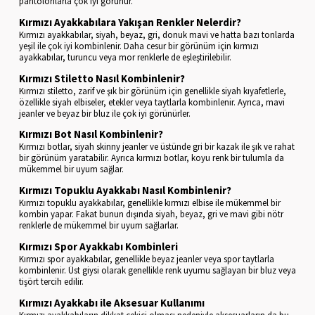
pantolonlarla çok iyi görünür.
Kırmızı Ayakkabılara Yakışan Renkler Nelerdir?
Kırmızı ayakkabılar, siyah, beyaz, gri, donuk mavi ve hatta bazı tonlarda
yeşil ile çok iyi kombinlenir. Daha cesur bir görünüm için kırmızı
ayakkabılar, turuncu veya mor renklerle de eşleştirilebilir.
Kırmızı Stiletto Nasıl Kombinlenir?
Kırmızı stiletto, zarif ve şık bir görünüm için genellikle siyah kıyafetlerle,
özellikle siyah elbiseler, etekler veya taytlarla kombinlenir. Ayrıca, mavi
jeanler ve beyaz bir bluz ile çok iyi görünürler.
Kırmızı Bot Nasıl Kombinlenir?
Kırmızı botlar, siyah skinny jeanler ve üstünde gri bir kazak ile şık ve rahat
bir görünüm yaratabilir. Ayrıca kırmızı botlar, koyu renk bir tulumla da
mükemmel bir uyum sağlar.
Kırmızı Topuklu Ayakkabı Nasıl Kombinlenir?
Kırmızı topuklu ayakkabılar, genellikle kırmızı elbise ile mükemmel bir
kombin yapar. Fakat bunun dışında siyah, beyaz, gri ve mavi gibi nötr
renklerle de mükemmel bir uyum sağlarlar.
Kırmızı Spor Ayakkabı Kombinleri
Kırmızı spor ayakkabılar, genellikle beyaz jeanler veya spor taytlarla
kombinlenir. Üst giysi olarak genellikle renk uyumu sağlayan bir bluz veya
tişört tercih edilir.
Kırmızı Ayakkabı ile Aksesuar Kullanımı
Kırmızı ayakkabıların dikkat çekici olması nedeniyle aksesuarların da bu