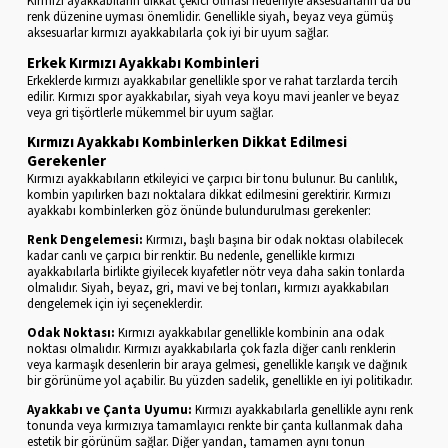
renk düzenine uyması önemlidir. Genellikle siyah, beyaz veya gümüş
aksesuarlar kırmızı ayakkabılarla çok iyi bir uyum sağlar.
Erkek Kırmızı Ayakkabı Kombinleri
Erkeklerde kırmızı ayakkabılar genellikle spor ve rahat tarzlarda tercih
edilir. Kırmızı spor ayakkabılar, siyah veya koyu mavi jeanler ve beyaz
veya gri tişörtlerle mükemmel bir uyum sağlar.
Kırmızı Ayakkabı Kombinlerken Dikkat Edilmesi
Gerekenler
Kırmızı ayakkabıların etkileyici ve çarpıcı bir tonu bulunur. Bu canlılık,
kombin yapılırken bazı noktalara dikkat edilmesini gerektirir. Kırmızı
ayakkabı kombinlerken göz önünde bulundurulması gerekenler:
Renk Dengelemesi:
Kırmızı, başlı başına bir odak noktası olabilecek
kadar canlı ve çarpıcı bir renktir. Bu nedenle, genellikle kırmızı
ayakkabılarla birlikte giyilecek kıyafetler nötr veya daha sakin tonlarda
olmalıdır. Siyah, beyaz, gri, mavi ve bej tonları, kırmızı ayakkabıları
dengelemek için iyi seçeneklerdir.
Odak Noktası:
Kırmızı ayakkabılar genellikle kombinin ana odak
noktası olmalıdır. Kırmızı ayakkabılarla çok fazla diğer canlı renklerin
veya karmaşık desenlerin bir araya gelmesi, genellikle karışık ve dağınık
bir görünüme yol açabilir. Bu yüzden sadelik, genellikle en iyi politikadır.
Ayakkabı ve Çanta Uyumu:
Kırmızı ayakkabılarla genellikle aynı renk
tonunda veya kırmızıya tamamlayıcı renkte bir çanta kullanmak daha
estetik bir görünüm sağlar. Diğer yandan, tamamen aynı tonun