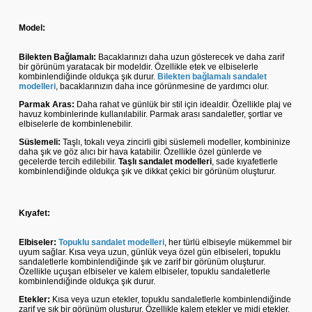
Model:
Bilekten Bağlamalı:
Bacaklarınızı daha uzun gösterecek ve daha zarif
bir görünüm yaratacak bir modeldir. Özellikle etek ve elbiselerle
kombinlendiğinde oldukça şık durur.
Bilekten bağlamalı sandalet
modelleri
, bacaklarınızın daha ince görünmesine de yardımcı olur.
Parmak Aras:
Daha rahat ve günlük bir stil için idealdir. Özellikle plaj ve
havuz kombinlerinde kullanılabilir. Parmak arası sandaletler, şortlar ve
elbiselerle de kombinlenebilir.
Süslemeli:
Taşlı, tokalı veya zincirli gibi süslemeli modeller, kombininize
daha şık ve göz alıcı bir hava katabilir. Özellikle özel günlerde ve
gecelerde tercih edilebilir.
Taşlı sandalet modelleri
, sade kıyafetlerle
kombinlendiğinde oldukça şık ve dikkat çekici bir görünüm oluşturur.
Kıyafet:
Elbiseler:
Topuklu sandalet modelleri
, her türlü elbiseyle mükemmel bir
uyum sağlar. Kısa veya uzun, günlük veya özel gün elbiseleri, topuklu
sandaletlerle kombinlendiğinde şık ve zarif bir görünüm oluşturur.
Özellikle uçuşan elbiseler ve kalem elbiseler, topuklu sandaletlerle
kombinlendiğinde oldukça şık durur.
Etekler:
Kısa veya uzun etekler, topuklu sandaletlerle kombinlendiğinde
zarif ve şık bir görünüm oluşturur. Özellikle kalem etekler ve midi etekler,