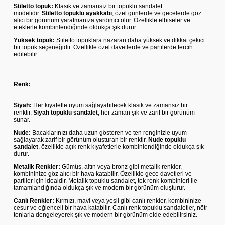
Stiletto topuk:
Klasik ve zamansız bir topuklu sandalet
modelidir.
Stiletto topuklu ayakkabı
, özel günlerde ve gecelerde göz
alıcı bir görünüm yaratmanıza yardımcı olur. Özellikle elbiseler ve
eteklerle kombinlendiğinde oldukça şık durur.
Yüksek topuk:
Stiletto topuklara nazaran daha yüksek ve dikkat çekici
bir topuk seçeneğidir. Özellikle özel davetlerde ve partilerde tercih
edilebilir.
Renk:
Siyah:
Her kıyafetle uyum sağlayabilecek klasik ve zamansız bir
renktir.
Siyah topuklu sandalet
, her zaman şık ve zarif bir görünüm
sunar.
Nude:
Bacaklarınızı daha uzun gösteren ve ten renginizle uyum
sağlayarak zarif bir görünüm oluşturan bir renktir.
Nude topuklu
sandalet
, özellikle açık renk kıyafetlerle kombinlendiğinde oldukça şık
durur.
Metalik Renkler:
Gümüş, altın veya bronz gibi metalik renkler,
kombininize göz alıcı bir hava katabilir. Özellikle gece davetleri ve
partiler için idealdir. Metalik topuklu sandalet, tek renk kombinleri ile
tamamlandığında oldukça şık ve modern bir görünüm oluşturur.
Canlı Renkler:
Kırmızı, mavi veya yeşil gibi canlı renkler, kombininize
cesur ve eğlenceli bir hava katabilir. Canlı renk topuklu sandaletler, nötr
tonlarla dengeleyerek şık ve modern bir görünüm elde edebilirsiniz.