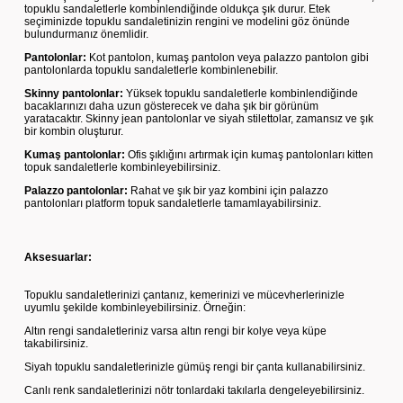
topuklu sandaletlerle kombinlendiğinde oldukça şık durur. Etek
seçiminizde topuklu sandaletinizin rengini ve modelini göz önünde
bulundurmanız önemlidir.
Pantolonlar:
Kot pantolon, kumaş pantolon veya palazzo pantolon gibi
pantolonlarda topuklu sandaletlerle kombinlenebilir.
Skinny pantolonlar:
Yüksek topuklu sandaletlerle kombinlendiğinde
bacaklarınızı daha uzun gösterecek ve daha şık bir görünüm
yaratacaktır. Skinny jean pantolonlar ve siyah stilettolar, zamansız ve şık
bir kombin oluşturur.
Kumaş pantolonlar:
Ofis şıklığını artırmak için kumaş pantolonları kitten
topuk sandaletlerle kombinleyebilirsiniz.
Palazzo pantolonlar:
Rahat ve şık bir yaz kombini için palazzo
pantolonları platform topuk sandaletlerle tamamlayabilirsiniz.
Aksesuarlar:
Topuklu sandaletlerinizi çantanız, kemerinizi ve mücevherlerinizle
uyumlu şekilde kombinleyebilirsiniz. Örneğin:
Altın rengi sandaletleriniz varsa altın rengi bir kolye veya küpe
takabilirsiniz.
Siyah topuklu sandaletlerinizle gümüş rengi bir çanta kullanabilirsiniz.
Canlı renk sandaletlerinizi nötr tonlardaki takılarla dengeleyebilirsiniz.