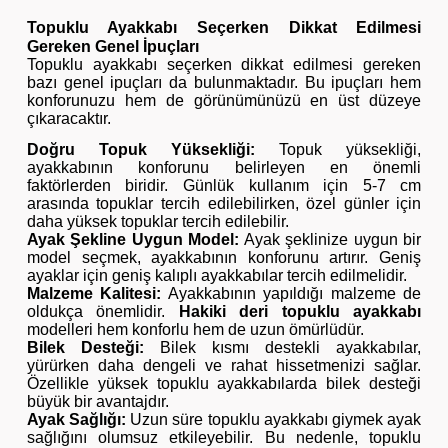
Topuklu Ayakkabı Seçerken Dikkat Edilmesi
Gereken Genel İpuçları
Topuklu ayakkabı seçerken dikkat edilmesi gereken
bazı genel ipuçları da bulunmaktadır. Bu ipuçları hem
konforunuzu hem de görünümünüzü en üst düzeye
çıkaracaktır.
Doğru Topuk Yüksekliği:
Topuk yüksekliği,
ayakkabının konforunu belirleyen en önemli
faktörlerden biridir. Günlük kullanım için 5-7 cm
arasında topuklar tercih edilebilirken, özel günler için
daha yüksek topuklar tercih edilebilir.
Ayak Şekline Uygun Model:
Ayak şeklinize uygun bir
model seçmek, ayakkabının konforunu artırır. Geniş
ayaklar için geniş kalıplı ayakkabılar tercih edilmelidir.
Malzeme Kalitesi:
Ayakkabının yapıldığı malzeme de
oldukça önemlidir.
Hakiki deri topuklu ayakkabı
modelleri hem konforlu hem de uzun ömürlüdür.
Bilek Desteği:
Bilek kısmı destekli ayakkabılar,
yürürken daha dengeli ve rahat hissetmenizi sağlar.
Özellikle yüksek topuklu ayakkabılarda bilek desteği
büyük bir avantajdır.
Ayak Sağlığı:
Uzun süre topuklu ayakkabı giymek ayak
sağlığını olumsuz etkileyebilir. Bu nedenle, topuklu