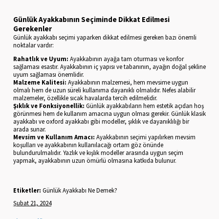
Günlük Ayakkabının Seçiminde Dikkat Edilmesi
Gerekenler
Günlük ayakkabı seçimi yaparken dikkat edilmesi gereken bazı önemli
noktalar vardır:
Rahatlık ve Uyum:
Ayakkabının ayağa tam oturması ve konfor
sağlaması esastır. Ayakkabının iç yapısı ve tabanının, ayağın doğal şekline
uyum sağlaması önemlidir.
Malzeme Kalitesi:
Ayakkabının malzemesi, hem mevsime uygun
olmalı hem de uzun süreli kullanıma dayanıklı olmalıdır. Nefes alabilir
malzemeler, özellikle sıcak havalarda tercih edilmelidir.
Şıklık ve Fonksiyonellik:
Günlük ayakkabıların hem estetik açıdan hoş
görünmesi hem de kullanım amacına uygun olması gerekir. Günlük klasik
ayakkabı ve oxford ayakkabı gibi modeller, şıklık ve dayanıklılığı bir
arada sunar.
Mevsim ve Kullanım Amacı:
Ayakkabının seçimi yapılırken mevsim
koşulları ve ayakkabının kullanılacağı ortam göz önünde
bulundurulmalıdır. Yazlık ve kışlık modeller arasında uygun seçim
yapmak, ayakkabının uzun ömürlü olmasına katkıda bulunur.
Etiketler:
Günlük Ayakkabı Ne Demek?
Şubat 21, 2024