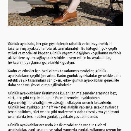
Günlük ayakkabı, her gün giyilebilecek rahatlık ve fonksiyonellik ile
tasarlanmış ayakkabılar olarak tanımlanabilir. Bu kategori, çok çeşitli
stilleri ve modelleri kapsar. Günlük yaşamın değişken koşullarına ve farklı
aktivitelere uyum sağlayacak şekilde dizayn edilen bu ayakkabılar,
herkesin ihtiyaçlarına göre farklılık gösterir.
Kadın ve erkekler için özel olarak tasarlanmış modeller, günlük
ayakkabıların çeşitliliğini artırır. Kadın günlük ayakkabılar genellikle daha
estetik ve şık tasarımlara sahipken, erkek günlük ayakkabıları genellikle
daha sade ve işlevsel olma eğilimindedir.
Günlük ayakkabıların üretiminde kullanılan malzemeler arasında bez,
süet, deri gibi çeşitler bulunur. Bu malzemeler, ayakkabının
dayanıklılığını, rahatlığını ve estetiğini etkileyen önemli faktörlerdir.
Günlük bez ayakkabılar, hafif ve nefes alabilir yapısıyla sıcak havalarda
tercih edilirken, süet ve deri gibi malzemeler daha resmi veya yarı resmi
ortamlarda tercih edilen günlük ayakkabı çeşitlerindendir.
Günlük ayakkabılar arasında klasik modeller de yer alır. Oxford
ayakkabılar, zarif tasarımı ve rahat yapısıyla günlük kullanıma uygun bir