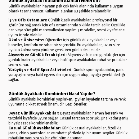
Günlük Ayakkabı Kullanım Alanları Nelerdir?
Günlük ayakkabılar, hayatın pek çok farklı alanında kullanıma uygun
olarak tasarlanmıştır. Kullanım alanları şu şekilde sıralanabilir:
İş ve Ofis Ortamları:
Günlük klasik ayakkabılar, profesyonel bir
görünüm sağlamak için ofis ortamlarında sıklıkla tercih edilir. Özellikle
deri veya süet gibi materyallerden yapılmış modeller, resmi kıyafetlerle
uyum içinde olabilir.
Okul ve Üniversite:
Öğrenciler için günlük düz ayakkabılar veya
babetler, konforlu ve rahat bir seçenektir. Bu ayakkabılar, uzun süre
ayakta kalma veya yürüme gerektiren günlerde idealdir.
Alışveriş ve Günlük Erzak İşleri:
Alışveriş ve benzeri günlük işler için
günlük loafer ayakkabılar veya hafif spor ayakkabılar rahat ve pratik bir
seçim sunar.
Yürüyüş ve Hafif Spor Aktiviteleri:
Günlük spor ayakkabılar, park
yürüyüşleri veya hafif egzersizler için uygun olup, ayağa gerekli desteği
sağlar.
Günlük Ayakkabı Kombinleri Nasıl Yapılır?
Günlük ayakkabı kombinleri yapılırken, giyilen kıyafetin tarzına ve renk
uyumuna dikkat etmek önemlidir. Bazı öneriler:
Beyaz Günlük Ayakkabılar:
Beyaz ayakkabılar, hemen her renk ve
tarzdaki kıyafetle uyum sağlar. Casual tarzdan spor şıklığına kadar geniş
bir yelpazede kombinlenebilir.
Casual Günlük Ayakkabılar:
Günlük casual ayakkabılar, özellikle
jeans, chino pantolonlar ve rahat tişörtlerle iyi bir uyum sergiler. Günlük
rahatlığın yanı sıra şık bir görünüm de sunar.