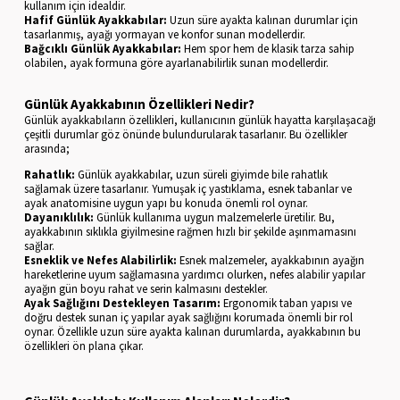
kullanım için idealdir.
Hafif Günlük Ayakkabılar:
Uzun süre ayakta kalınan durumlar için
tasarlanmış, ayağı yormayan ve konfor sunan modellerdir.
Bağcıklı Günlük Ayakkabılar:
Hem spor hem de klasik tarza sahip
olabilen, ayak formuna göre ayarlanabilirlik sunan modellerdir.
Günlük Ayakkabının Özellikleri Nedir?
Günlük ayakkabıların özellikleri, kullanıcının günlük hayatta karşılaşacağı
çeşitli durumlar göz önünde bulundurularak tasarlanır. Bu özellikler
arasında;
Rahatlık:
Günlük ayakkabılar, uzun süreli giyimde bile rahatlık
sağlamak üzere tasarlanır. Yumuşak iç yastıklama, esnek tabanlar ve
ayak anatomisine uygun yapı bu konuda önemli rol oynar.
Dayanıklılık:
Günlük kullanıma uygun malzemelerle üretilir. Bu,
ayakkabının sıklıkla giyilmesine rağmen hızlı bir şekilde aşınmamasını
sağlar.
Esneklik ve Nefes Alabilirlik:
Esnek malzemeler, ayakkabının ayağın
hareketlerine uyum sağlamasına yardımcı olurken, nefes alabilir yapılar
ayağın gün boyu rahat ve serin kalmasını destekler.
Ayak Sağlığını Destekleyen Tasarım:
Ergonomik taban yapısı ve
doğru destek sunan iç yapılar ayak sağlığını korumada önemli bir rol
oynar. Özellikle uzun süre ayakta kalınan durumlarda, ayakkabının bu
özellikleri ön plana çıkar.