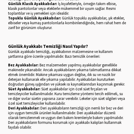
Günlük Klasik Ayakkabılar:
İş kıyafetleriyle, örneğin takım elbise,
klasik pantolonlar veya eteklerle mükemmel bir uyum sağlar. Resmi
toplantılar ve iş yemekleri için idealdir.
Topuklu Günlük Ayakkabılar:
Günlük topuklu ayakkabılar, şık etekler,
elbiseler veya kumaş pantolonlarla kombinlendiğinde, hem rahat hem de
zarif bir görünüm oluşturur.
Günlük Ayakkabı Temizliği Nasıl Yapılır?
Günlük ayakkabı temizliği, ayakkabının malzemesine ve kullanım
şartlarına göre özenle yapılmalıdır. Bazı temizlik önerileri:
Bez Ayakkabılar:
Bez malzemeden yapılmış ayakkabılar genellikle
makinede yıkanabilir. Ancak ayakkabıların yıkama talimatlarına dikkat
etmek önemlidir. Makine yıkaması uygun değilse, ılık su ve nazik bir
deterjan kullanarak elle yıkama yapılabilir. Ayakkabıları kuruturken
doğrudan güneş ışığından ve yüksek ısı kaynaklarından kaçınmak gerekir.
Süet Ayakkabılar:
Süet ayakkabılar için özel süet fırçaları ve
temizleyiciler kullanılmalıdır. Kuru temizleme yöntemi tercih edilmeli, su
ve diğer sıvılar süetin yapısına zarar verebilir. Lekeler için süet silgileri veya
özel süet temizleyiciler kullanılabilir.
Deri Ayakkabılar:
Deri ayakkabıların temizliği için nemli bir bez ve deri
için uygun temizlik ürünleri kullanılmalıdır. Deri ayakkabılar düzenli
olarak temizlenmeli ve uygun deri bakım kremleriyle bakım yapılmalıdır.
Deri ayakkabıların formunu korumak için ayakkabı kalıpları kullanmak
faydalı olabilir.