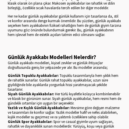
klasik olarak ön plana çıkar. Makosen ayakkabılar ise rahatlık ve stilin
birleştiği, özellikle sıcak havalarda tercih edilen bir diğer modeldir.
Her ne kadar günlük ayakkabılar günlük kullanım için tasarlansa da, stil
ve konfor arasında denge kurmak önemlidir. Bu yüzden, günlük ayakkabı
seçerken hem ayakkabının fiziksel rahatlığını hem de günlük giyim tarzına
uyumunu göz önünde bulundurmak gerekir. Bu, günlük ayakkabının
hem işlevsel hem de estetik açıdan tatmin edici olmasını sağlar.
Günlük Ayakkabı Modelleri Nelerdir?
Günlük ayakkabı modelleri, kişisel zevkler ve günlük ihtiyaçlar
doğrultusunda geniş bir yelpazede yer alır. Bu modeller arasında;
Günlük Topuklu Ayakkabılar:
Topuklu tasarımlarıyla hem şıklık hem
de rahatlık sunarlar. Günlük rahat topuklu ayakkabılar, uzun süre
giyildiğinde bile ayaklarda yorgunluk hissi yaratmayacak şekilde
tasarlanır.
Siyah Günlük Ayakkabılar:
Her türlü kıyafetle kolayca kombinlenebilir
ve klasik bir görünüm sunar. Siyah günlük ayakkabılar, hem resmi hem de
gündelik ortamlar için uygun bir seçenektir.
Yazlık ve Kışlık Günlük Ayakkabılar:
Mevsime göre değişen malzeme
ve tasarımları ile konfor sağlar. Yazlık modeller hafif ve nefes alabilirken,
kışlık modeller su geçirmez ve ısı yalıtımlı özelliklere sahip olabilir.
Günlük Spor Ayakkabılar:
Spor ve casual giyimle uyum sağlayan,
rahatlık ve dayanıklılık sunan modellerdir. Yürüyüş, koşu veya günlük