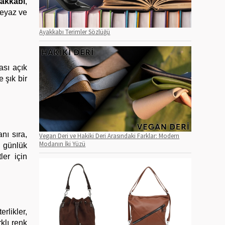
yakkabı
,
beyaz ve
Ayakkabı Terimler Sözlüğü
ası açık
 şık bir
nı sıra,
Vegan Deri ve Hakiki Deri Arasındaki Farklar: Modern
Modanın İki Yüzü
, günlük
ler için
erlikler,
klı renk