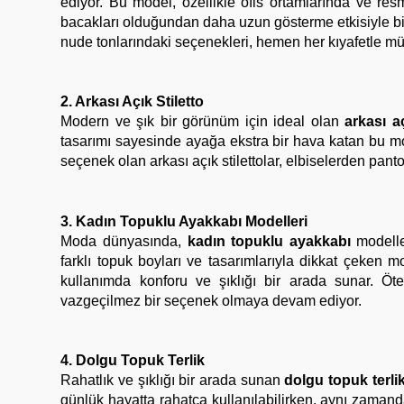
ediyor. Bu model, özellikle ofis ortamlarında ve resm
bacakları olduğundan daha uzun gösterme etkisiyle bili
nude tonlarındaki seçenekleri, hemen her kıyafetle 
2. Arkası Açık Stiletto
Modern ve şık bir görünüm için ideal olan
arkası aç
tasarımı sayesinde ayağa ekstra bir hava katan bu mod
seçenek olan arkası açık stilettolar, elbiselerden panto
3. Kadın Topuklu Ayakkabı Modelleri
Moda dünyasında,
kadın topuklu ayakkabı
modeller
farklı topuk boyları ve tasarımlarıyla dikkat çeken m
kullanımda konforu ve şıklığı bir arada sunar. Öt
vazgeçilmez bir seçenek olmaya devam ediyor.
4. Dolgu Topuk Terlik
Rahatlık ve şıklığı bir arada sunan
dolgu topuk terli
günlük hayatta rahatça kullanılabilirken, aynı zamanda