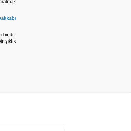
 yaratmak
yakkabı
biridir.
r şıklık