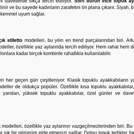
i davetlerde sıkça tercih ediliyor.
Sivri burun ince topuk a
nir ve bu sayede kadınların zarafetini ön plana çıkarır. Siyah, 
mükemmel uyum sağlar.
ık stiletto
modelleri, bu yılın en trend parçalarından biri. Ark
eller, özellikle yaz aylarında tercih ediliyor. Hem rahat hem de
lonlara kadar birçok kombinle rahatlıkla kullanılabilir.
i her geçen gün çeşitleniyor. Klasik topuklu ayakkabıların ya
odeller de oldukça popüler. Özellikle kısa topuklu ayakkabılar
e yandan, yüksek topuklu ayakkabılar, özel günler ve davet
k
modelleri, özellikle yaz aylarının vazgeçilmezlerinden biri. Bu t
 şık bir görünüm elde etmenizi sağlar. Dolgu topuk terlikler, far