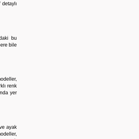
 detaylı
ndaki bu
ere bile
odeller,
klı renk
ında yer
 ve ayak
deller,