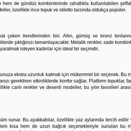
e hem de gündüz kombinlerinde rahatlıkla kullanılabilen şeffaf
eller, özellikle ince topuk ve stiletto tarzında oldukça popüler.
kkat çeken trendlerinden biri. Altın, gümüş ve bronz tonları
iklerde şıklığınızı tamamlayacaktır. Metalik renkler, sade kombinl
il yaratmak isteyen kadınlar için ideal bir seçimdir.
yunuza ekstra uzunluk katmak için mükemmel bir seçenek. Bu m
zı gerektiren etkinliklerde konfor sağlar. Platform topuklar, far
likle canlı renkler ve desenli modeller, bu yılın favorileri aras
üm sunar. Bu ayakkabılar, özellikle yaz aylarında tercih edilir
. Hem kısa hem de uzun bağcık seçenekleriyle sunulan bu mo