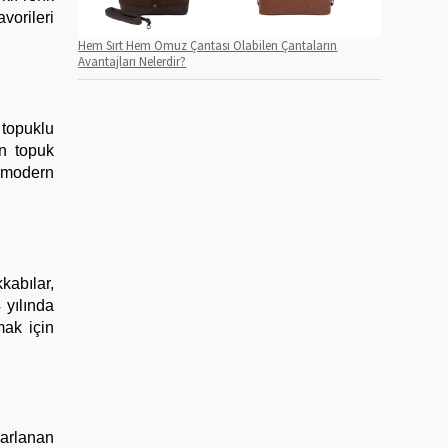
vorileri
Hem Sırt Hem Omuz Çantası Olabilen Çantaların
Avantajları Nelerdir?
 topuklu
ın topuk
e modern
kabılar,
 yılında
mak için
sarlanan