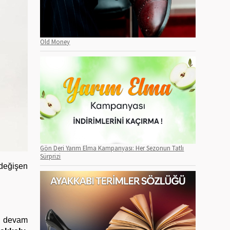
Old Money
Gön Deri Yarım Elma Kampanyası: Her Sezonun Tatlı
Sürprizi
 değişen
ya devam