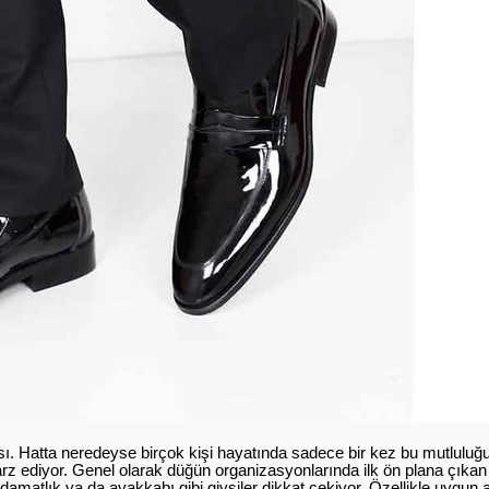
ı. Hatta neredeyse birçok kişi hayatında sadece bir kez bu mutluluğ
z ediyor. Genel olarak düğün organizasyonlarında ilk ön plana çıkan 
 damatlık ya da ayakkabı gibi giysiler dikkat çekiyor. Özellikle uygun