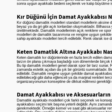
sonra uygun ayakkabı bedeni seçilerek ve kalıp büyütme işl
Kır Düğünü İçin Damat Ayakkabısı N
Kır düğünü damatlık modelleri standart modellerin aksine da
beyaz ya da gri gibi açık tonlardan oluşmaktadır. Bilhassa
üretilmektedir. Damatlık modellerinin açık renklere ve spo
modelleri de damatlık tasarımına ve rengine uygun şekilde 
sahip ayakkabı modelleri tercih edilebilir. Renk olarak ise d
Keten Damatlık Altına Ayakkabı Nas
Keten damatlık kır düğünlerinde en fazla tercih edilen dama
tarzın ön plana çıkmaya başladığı son dönemlerde birçok ki
Bu tip damatlık modelleri genel olarak spor bir tarz sunar.
zamanda estetik açıdan da şık bir görüntü sunmaktadır. Ben
edilebilir. Damatlık rengine uygun şekilde damat ayakkabısı 
edilebileceği gibi daha eğlenceli ya da marjinal renkleri 
organizasyonunun konseptine de dikkat edilmesi gerektiği 
Damat Ayakkabısı ve Aksesuarların
Damatlık ayakkabı modelleri çok farklı seçenek ve konsep
ayakkabısı seçimi tek başına yeterli değildir. Aynı zaman
gerekmektedir. Örneğin kemer ve saat gibi aksesuarlar ren