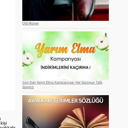
Old Money
Gön Deri Yarım Elma Kampanyası: Her Sezonun Tatlı
Sürprizi
u
kişi
 ayakkabı