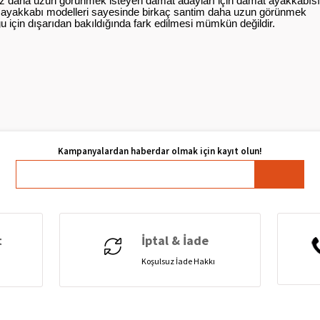
az daha uzun görünmek isteyen damat adayları için damat ayakkabıs
 bu ayakkabı modelleri sayesinde birkaç santim daha uzun görünmek
için dışarıdan bakıldığında fark edilmesi mümkün değildir.
t
İptal & İade
Koşulsuz İade Hakkı