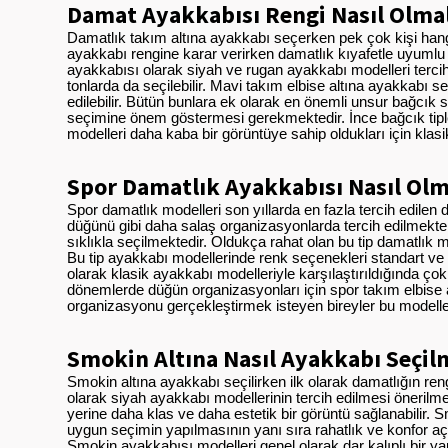
Damat Ayakkabısı Rengi Nasıl Olmal
Damatlık takım altına ayakkabı seçerken pek çok kişi hang
ayakkabı rengine karar verirken damatlık kıyafetle uyumlu
ayakkabısı olarak siyah ve rugan ayakkabı modelleri tercih 
tonlarda da seçilebilir. Mavi takım elbise altına ayakkabı 
edilebilir. Bütün bunlara ek olarak en önemli unsur bağcık s
seçimine önem göstermesi gerekmektedir. İnce bağcık tipler
modelleri daha kaba bir görüntüye sahip oldukları için klasi
Spor Damatlık Ayakkabısı Nasıl Olm
Spor damatlık modelleri son yıllarda en fazla tercih edilen
düğünü gibi daha salaş organizasyonlarda tercih edilmekte.
sıklıkla seçilmektedir. Oldukça rahat olan bu tip damatlık
Bu tip ayakkabı modellerinde renk seçenekleri standart ve 
olarak klasik ayakkabı modelleriyle karşılaştırıldığında ço
dönemlerde düğün organizasyonları için spor takım elbise a
organizasyonu gerçekleştirmek isteyen bireyler bu modeller
Smokin Altına Nasıl Ayakkabı Seçil
Smokin altına ayakkabı seçilirken ilk olarak damatlığın r
olarak siyah ayakkabı modellerinin tercih edilmesi önerilme
yerine daha klas ve daha estetik bir görüntü sağlanabilir. 
uygun seçimin yapılmasının yanı sıra rahatlık ve konfor 
Smokin ayakkabısı modelleri genel olarak dar kalıplı bir ya