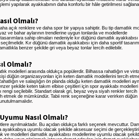
emi yapılarak ayakkabının daha konforlu bir hâle getirilmesi sağlanabi
asıl Olmalı?
ha açık renklere ve daha spor bir yapıya sahiptir. Bu tip damatlık mo
 yaz ve bahar aylarının trendlerine uygun tonlarda ve modellerde
r tasarımlara sahip olmaları nedeniyle kır düğünü damatlık ayakkabısı
seçilmelidir. Kır düğünü damatlık ayakkabısı için daha sportif tasarım
amatlıkla benzer şekilde gri veya beyaz tonlar tercih edilebilir.
ıl Olmalı?
tlık modelleri arasında oldukça popülerdir. Bilhassa rahatlığın ve vin
şi düğün organizasyonları için keten damatlık modellerini tercih etme
 Rahatlığın ve salaşlığın ön planda olduğu keten damatlık modelleri ayn
zer şekilde keten takım elbise çeşitleri için spor ayakkabı modelleri 
rengi seçilebilir. Standart olarak gri, beyaz veya siyah renkler tercih
tercih etmek de mümkündür. Tabii renk seçeneğine karar verirken düğün
unutulmamalıdır.
 Uyumu Nasıl Olmalı?
tlere ayrılmaktadır. Bu açıdan oldukça farklı seçenek mevcuttur. Da
da ayakkabıya uyumlu olacak şekilde aksesuar seçimi de gerçekleştir
k ve modelleri damatlık ayakkabısı modellerine uyumlu olacak şekild