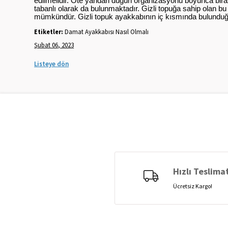
edilmelidir. Öte yandan düğün organizasyonu boyunca bir
tabanlı olarak da bulunmaktadır. Gizli topuğa sahip olan
mümkündür. Gizli topuk ayakkabının iç kısmında bulunduğu 
Etiketler:
Damat Ayakkabısı Nasıl Olmalı
Şubat 06, 2023
Listeye dön
Hızlı Teslima
Ücretsiz Kargo!