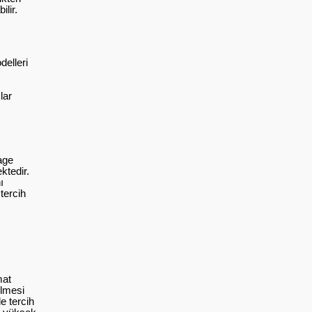
lir.
delleri
lar
tage
ktedir.
ı
tercih
mat
ilmesi
e tercih