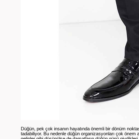
Düğün, pek çok insanın hayatında önemli bir dönüm noktas
tadabiliyor. Bu nedenle düğün organizasyonları çok önem ar
gelinler gibi düşünülse de damatların düğün günü giydikleri