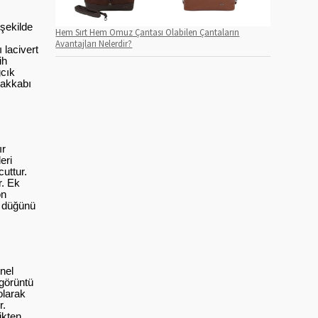
şekilde
Hem Sırt Hem Omuz Çantası Olabilen Çantaların
Avantajları Nelerdir?
 lacivert
ih
ğcık
yakkabı
ır
eri
uttur.
r. Ek
on
r düğünü
nel
 görüntü
olarak
r.
ikten