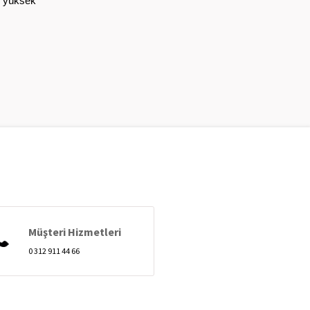
ı yüksek
Müşteri Hizmetleri
0 312 911 44 66