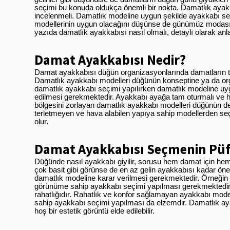
seçimi bu konuda oldukça önemli bir nokta. Damatlık ayakk
incelenmeli. Damatlık modeline uygun şekilde ayakkabı se
modellerinin uygun olacağını düşünse de günümüz modasınd
yazıda damatlık ayakkabısı nasıl olmalı, detaylı olarak anla
Damat Ayakkabısı Nedir?
Damat ayakkabısı düğün organizasyonlarında damatların tak
Damatlık ayakkabı modelleri düğünün konseptine ya da orga
damatlık ayakkabı seçimi yapılırken damatlık modeline uy
edilmesi gerekmektedir. Ayakkabı ayağa tam oturmalı ve 
bölgesini zorlayan damatlık ayakkabı modelleri düğünün d
terletmeyen ve hava alabilen yapıya sahip modellerden seç
olur.
Damat Ayakkabısı Seçmenin Püf 
Düğünde nasıl ayakkabı giyilir, sorusu hem damat için hem 
çok basit gibi görünse de en az gelin ayakkabısı kadar ö
damatlık modeline karar verilmesi gerekmektedir. Örneğin
görünüme sahip ayakkabı seçimi yapılması gerekmektedir
rahatlığıdır. Rahatlık ve konfor sağlamayan ayakkabı mode
sahip ayakkabı seçimi yapılması da elzemdir. Damatlık ayak
hoş bir estetik görüntü elde edilebilir.