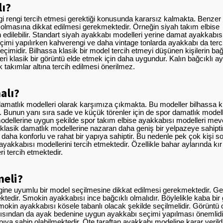
ı?
i rengi tercih etmesi gerektiği konusunda kararsız kalmakta. Benzer 
 olmasına dikkat edilmesi gerekmektedir. Örneğin siyah takım elbise
edilebilir. Standart siyah ayakkabı modelleri yerine damat ayakkabısı
seçimi yapılırken kahverengi ve daha vintage tonlarda ayakkabı da terc
eçimidir. Bilhassa klasik bir model tercih etmeyi düşünen kişilerin ba
i klasik bir görüntü elde etmek için daha uygundur. Kalın bağcıklı a
k takımlar altına tercih edilmesi önerilmez.
alı?
 damatlık modelleri olarak karşımıza çıkmakta. Bu modeller bilhassa k
 Bunun yanı sıra sade ve küçük törenler için de spor damatlık modell
 modellerine uygun şekilde spor takım elbise ayakkabısı modelleri mevc
klasik damatlık modellerine nazaran daha geniş bir yelpazeye sahipti
k daha konforlu ve rahat bir yapıya sahiptir. Bu nedenle pek çok kişi s
yakkabısı modellerini tercih etmektedir. Özellikle bahar aylarında kı
i tercih etmektedir.
meli?
engine uyumlu bir model seçilmesine dikkat edilmesi gerekmektedir. Ge
ktedir. Smokin ayakkabısı ince bağcıklı olmalıdır. Böylelikle kaba bir
Smokin ayakkabısı kösele tabanlı olacak şekilde seçilmelidir. Görüntü 
açısından da ayak bedenine uygun ayakkabı seçimi yapılması önemlidi
pıya sahip olabilmektedir. Öte taraftan ayakkabı modeline karar verild