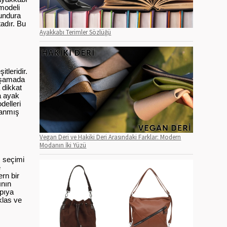
modeli
kundura
adır. Bu
Ayakkabı Terimler Sözlüğü
tleridir.
 aşamada
 dikkat
a ayak
delleri
lanmış
Vegan Deri ve Hakiki Deri Arasındaki Farklar: Modern
Modanın İki Yüzü
ı seçimi
e
rn bir
ının
apıya
klas ve