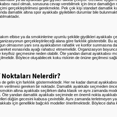
abısı nasıl olmalı, sorusuna cevap verebilmek için önce damatlığın 
çimi gerçekleştirilmesi gerekmekte. Pek çok kişi standart damatlık 
a damatlık altına spor ayakkabı giyilebilen durumlar bile bulunmakt
tılmaktadır.
ım elbise ya da smokinlerine uyumlu şekilde giydikleri ayakkabı çeşi
nizasyonun gerçekleştirileceği alana göre farklılık gösterebilir. Bu
gun olmasının yanı sıra ayakkabının rahatlık ve konfor sunmasına da
hareket esnasında ayağı rahatsız etmemelidir. Organizasyon boyunc
e keyifsiz geçmesine neden olabilir. Öte yandan damat ayakkabısı mo
ilmelidir. Böylece oluşabilecek koku riskinin de önüne geçilmesi sağ
Noktaları Nelerdir?
de gelin için farklılık göstermektedir. Her ne kadar damat ayakkabıs
nem verilmesi gereken bir noktadır. Damatlık ayakkabı seçmeden önc
 smokin altına ayakkabı seçilirken daha klasik ve aynı zamanda mode
. Öte yandan damatlık ayakkabı seçiminde en önemli nokta ayakkab
lleri düğün gecesini kabusa çevirebilir. Aynı zamanda terletmeyen y
kabı için genellikle bağcıklı modeller önerilmektedir. Böylece daha 