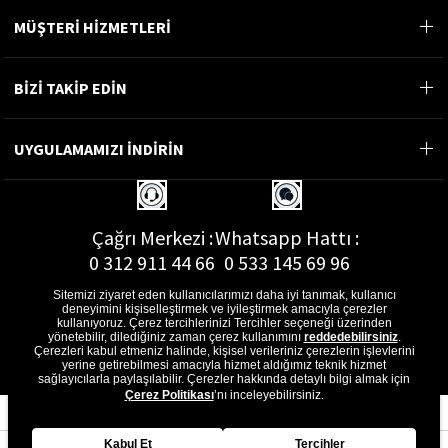
MÜŞTERİ HİZMETLERİ
BİZİ TAKİP EDİN
UYGULAMAMIZI İNDİRİN
Çağrı Merkezi :
Whatsapp Hattı :
0 312 911 44 66
0 533 145 69 96
Sitemizi ziyaret eden kullanıcılarımızı daha iyi tanımak, kullanıcı
deneyimini kişiselleştirmek ve iyileştirmek amacıyla çerezler
kullanıyoruz. Çerez tercihlerinizi Tercihler seçeneği üzerinden
yönetebilir, dilediğiniz zaman çerez kullanımını
reddedebilirsiniz
.
E-Posta Adresi :
Çerezleri kabul etmeniz halinde, kişisel verileriniz çerezlerin işlevlerini
musterihizmetleri@gon.com.tr
yerine getirebilmesi amacıyla hizmet aldığımız teknik hizmet
sağlayıcılarla paylaşılabilir. Çerezler hakkında detaylı bilgi almak için
Çerez Politikası
’nı inceleyebilirsiniz.
Kabul Et
Tercihler