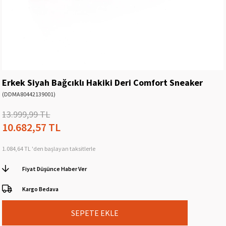
Erkek Siyah Bağcıklı Hakiki Deri Comfort Sneaker
(DDMA80442139001)
13.999,99 TL
10.682,57 TL
1.084,64 TL
'den başlayan taksitlerle
Fiyat Düşünce Haber Ver
Kargo Bedava