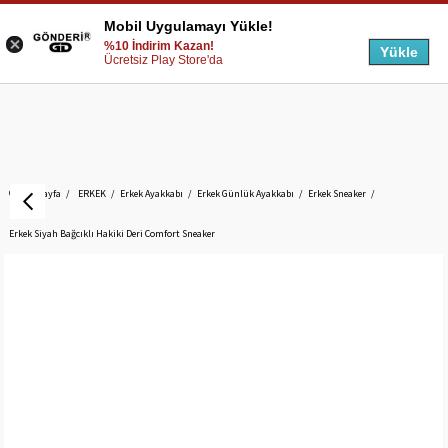
Mobil Uygulamayı Yükle!
%10 İndirim Kazan!
Yükle
Ücretsiz Play Store'da
Anasayfa
ERKEK
Erkek Ayakkabı
Erkek Günlük Ayakkabı
Erkek Sneaker
Erkek Siyah Bağcıklı Hakiki Deri Comfort Sneaker