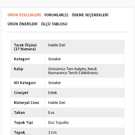
ÜRÜN ÖZELLIKLERI
YORUMLAR
(1)
ÖDEME SEÇENEKLERI
ÜRÜN ÖNERILERI
ÖLÇÜ TABLOSU
Tarak Ölçüsü
Hakiki Deri
(37 Numara)
Kategori
Sneaker
Kalıp
Ürünümüz Tam Kalıptır, Kendi
Numaranızı Tercih Edebilirsiniz.
Alt Kategori
Sneaker
Cinsiyet
Erkek
Materyal Cinsi
Hakiki Deri
Taban
Eva
Topuk Tipi
Düz Topuklu
Topuk
3 Cm