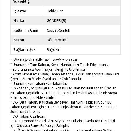
Yüksekliği
İç Astar
Hakiki Deri
Marka
GÖNDERİ(R)
Kullanım Alanı
Casual-Günlük
Sezon
Dört Mevsim
Bağlama Şekli
Bağcıklı
* Gön Bağcıklı Hakiki Deri Comfort Sneaker.
* Ürünümüz Tam Kalıptır, Kendi Numaranızı Tercih Edebilirsiniz.
* Bu ürünümüz Atom Saya Tekniği İle Üretilmiştir.
* Atom Modellerde Saya, Taban Astarına Dikilir. Daha Sonra Saya Ters
Çevrilir. Atom Model Ayakkabılar Çok Rahattır.
* Ürünümüzün Tabanı Eva Tabandır.
* EVA taban, Yoğunluğu Oldukça Düşük Olan Poliüretandan Üretilen
Bir Taban Çeşididir. Bu Tabanlar Polietilen İle Vinil Asetat İle Bir Araya
Gelmesi Sonucu Elde Edilirler.
* EVA Orta Taban, Kauçuğa Benzeyen Hafif Bir Plastik Türüdür. Bu
Taban Çeşidi PVC İçin Kullanılan Enjeksiyon Makinelerinin Kullanımı
Sonucunda Üretilir.
* EVA Taban Özellikleri
* EVA Hammadde Özellikleri Sayesinde Etil Vinil Asedattan Üretildiği
İçin Oldukça Esnek Bir Yapıya Sahiptir.
* Bu Özelliği Sayesinde Ayakkabıya Özgürce Hareketİmkanı Sağlar.