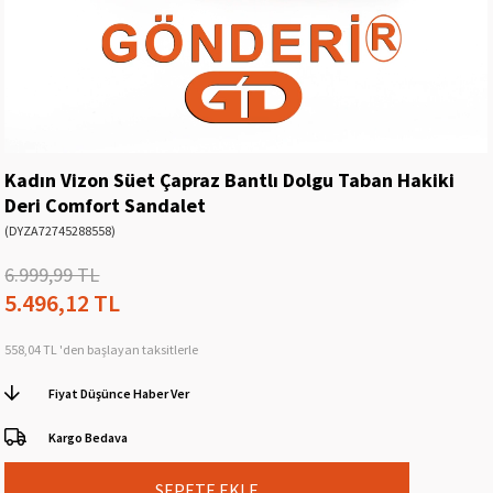
Kadın Vizon Süet Çapraz Bantlı Dolgu Taban Hakiki
Deri Comfort Sandalet
(DYZA72745288558)
6.999,99 TL
5.496,12 TL
558,04 TL
'den başlayan taksitlerle
Fiyat Düşünce Haber Ver
Kargo Bedava