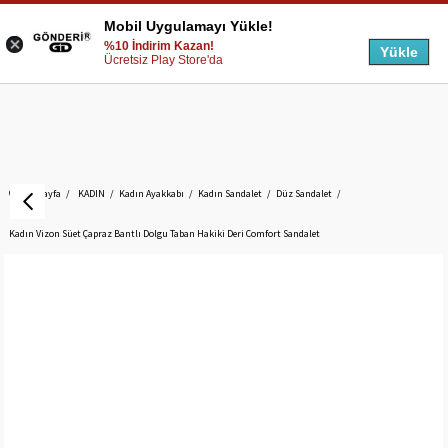
Mobil Uygulamayı Yükle!
%10 İndirim Kazan!
Yükle
Ücretsiz Play Store'da
Anasayfa
KADIN
Kadın Ayakkabı
Kadın Sandalet
Düz Sandalet
Kadın Vizon Süet Çapraz Bantlı Dolgu Taban Hakiki Deri Comfort Sandalet