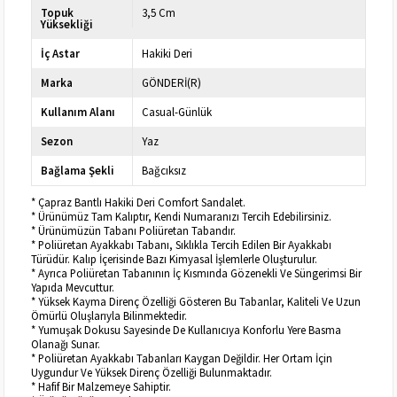
Topuk
3,5 Cm
Yüksekliği
İç Astar
Hakiki Deri
Marka
GÖNDERİ(R)
Kullanım Alanı
Casual-Günlük
Sezon
Yaz
Bağlama Şekli
Bağcıksız
* Çapraz Bantlı Hakiki Deri Comfort Sandalet.
* Ürünümüz Tam Kalıptır, Kendi Numaranızı Tercih Edebilirsiniz.
* Ürünümüzün Tabanı Poliüretan Tabandır.
* Poliüretan Ayakkabı Tabanı, Sıklıkla Tercih Edilen Bir Ayakkabı
Türüdür. Kalıp İçerisinde Bazı Kimyasal İşlemlerle Oluşturulur.
* Ayrıca Poliüretan Tabanının İç Kısmında Gözenekli Ve Süngerimsi Bir
Yapıda Mevcuttur.
* Yüksek Kayma Direnç Özelliği Gösteren Bu Tabanlar, Kaliteli Ve Uzun
Ömürlü Oluşlarıyla Bilinmektedir.
* Yumuşak Dokusu Sayesinde De Kullanıcıya Konforlu Yere Basma
Olanağı Sunar.
* Poliüretan Ayakkabı Tabanları Kaygan Değildir. Her Ortam İçin
Uygundur Ve Yüksek Direnç Özelliği Bulunmaktadır.
* Hafif Bir Malzemeye Sahiptir.