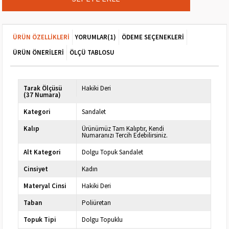
ÜRÜN ÖZELLIKLERI
YORUMLAR
(1)
ÖDEME SEÇENEKLERI
ÜRÜN ÖNERILERI
ÖLÇÜ TABLOSU
Tarak Ölçüsü
Hakiki Deri
(37 Numara)
Kategori
Sandalet
Kalıp
Ürünümüz Tam Kalıptır, Kendi
Numaranızı Tercih Edebilirsiniz.
Alt Kategori
Dolgu Topuk Sandalet
Cinsiyet
Kadın
Materyal Cinsi
Hakiki Deri
Taban
Poliüretan
Topuk Tipi
Dolgu Topuklu