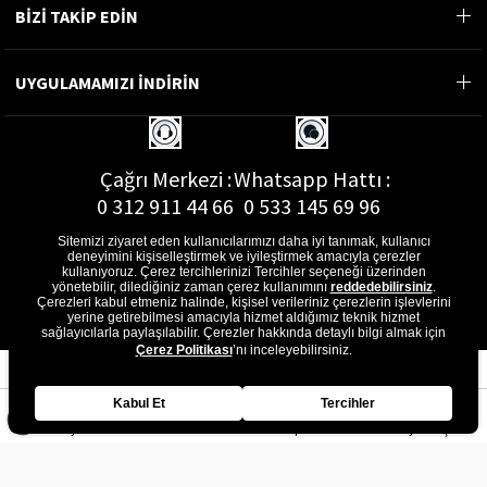
BİZİ TAKİP EDİN
UYGULAMAMIZI İNDİRİN
Çağrı Merkezi :
Whatsapp Hattı :
0 312 911 44 66
0 533 145 69 96
Sitemizi ziyaret eden kullanıcılarımızı daha iyi tanımak, kullanıcı
deneyimini kişiselleştirmek ve iyileştirmek amacıyla çerezler
kullanıyoruz. Çerez tercihlerinizi Tercihler seçeneği üzerinden
yönetebilir, dilediğiniz zaman çerez kullanımını
reddedebilirsiniz
.
E-Posta Adresi :
Çerezleri kabul etmeniz halinde, kişisel verileriniz çerezlerin işlevlerini
musterihizmetleri@gon.com.tr
yerine getirebilmesi amacıyla hizmet aldığımız teknik hizmet
sağlayıcılarla paylaşılabilir. Çerezler hakkında detaylı bilgi almak için
Çerez Politikası
’nı inceleyebilirsiniz.
Kabul Et
Tercihler
Anasayfa
Favorilerim
Sepetim
Üye Girişi