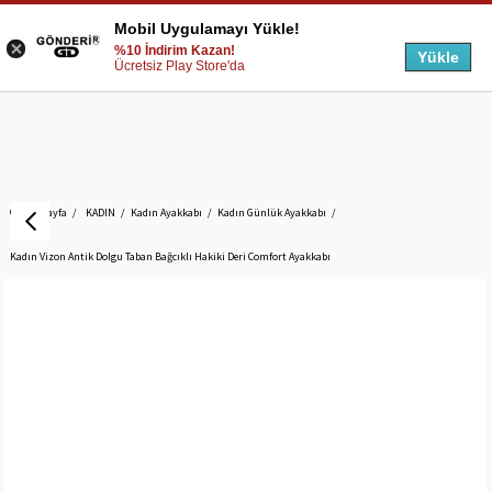
Mobil Uygulamayı Yükle!
%10 İndirim Kazan!
Yükle
Ücretsiz Play Store'da
Anasayfa
KADIN
Kadın Ayakkabı
Kadın Günlük Ayakkabı
Kadın Vizon Antik Dolgu Taban Bağcıklı Hakiki Deri Comfort Ayakkabı