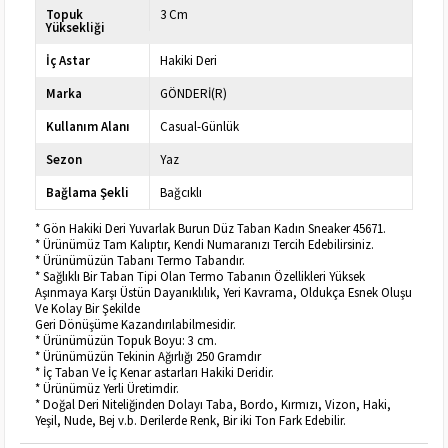
Topuk
3 Cm
Yüksekliği
İç Astar
Hakiki Deri
Marka
GÖNDERİ(R)
Kullanım Alanı
Casual-Günlük
Sezon
Yaz
Bağlama Şekli
Bağcıklı
* Gön Hakiki Deri Yuvarlak Burun Düz Taban Kadın Sneaker 45671.
* Ürünümüz Tam Kalıptır, Kendi Numaranızı Tercih Edebilirsiniz.
* Ürünümüzün Tabanı Termo Tabandır.
* Sağlıklı Bir Taban Tipi Olan Termo Tabanın Özellikleri Yüksek
Aşınmaya Karşı Üstün Dayanıklılık, Yeri Kavrama, Oldukça Esnek Oluşu
Ve Kolay Bir Şekilde
Geri Dönüşüme Kazandırılabilmesidir.
* Ürünümüzün Topuk Boyu: 3 cm.
* Ürünümüzün Tekinin Ağırlığı 250 Gramdır
* İç Taban Ve İç Kenar astarları Hakiki Deridir.
* Ürünümüz Yerli Üretimdir.
* Doğal Deri Niteliğinden Dolayı Taba, Bordo, Kırmızı, Vizon, Haki,
Yeşil, Nude, Bej v.b. Derilerde Renk, Bir iki Ton Fark Edebilir.