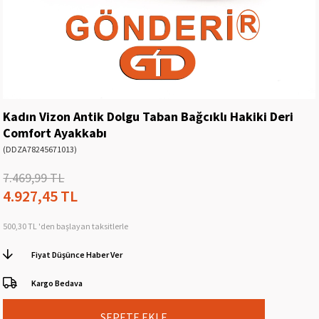
Kadın Vizon Antik Dolgu Taban Bağcıklı Hakiki Deri
Comfort Ayakkabı
(DDZA78245671013)
7.469,99 TL
4.927,45 TL
500,30 TL
'den başlayan taksitlerle
Fiyat Düşünce Haber Ver
Kargo Bedava