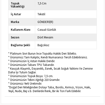
Topuk
7,5 Cm
Yüksekliği
İç Astar
Tekstil
Marka
GÖNDERİ(R)
Kullanım Alanı
Casual-Günlük
Sezon
Dört Mevsim
Bağlama Şekli
Bağcıksız
* Platinum Sivri Burun İnce Topuklu Hakiki Deri Stiletto.
* Ürünümüz Tam Kalıptır, Kendi Numaranızı Tercih Edebilirsiniz.
* Ürünümüzün İç Astarı Hakiki Deridir.
* Ürünümüzün Tabanı TPU Tabandır.
* Kauçuk Alaşımlı, Dayanıklı, Esnek, Sıcak Soğuk Yalıtımı Ve Zemine
Daha İyi Tutum Sağlar.
* Ürünümüzün Topuk Boyu: 7,5 cm.
* Ürünümüzün Tekini Ağırlığı 210 Gramdır.
* Ürünümüz Yerli Üretimdir.
*Doğal Deri Niteliğinden Dolayı Taba, Bordo, Kırmızı, Vizon, Haki,
Yeşil, Nude, Bej v.b. Derilerde Renk, Bir iki Ton Fark Edebilir.