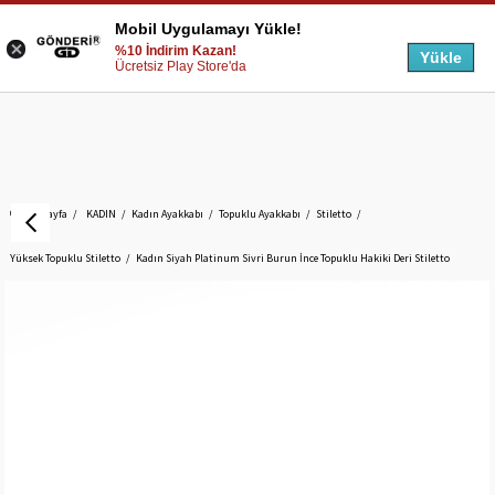
Mobil Uygulamayı Yükle!
%10 İndirim Kazan!
Yükle
Ücretsiz Play Store'da
Anasayfa
KADIN
Kadın Ayakkabı
Topuklu Ayakkabı
Stiletto
Yüksek Topuklu Stiletto
Kadın Siyah Platinum Sivri Burun İnce Topuklu Hakiki Deri Stiletto