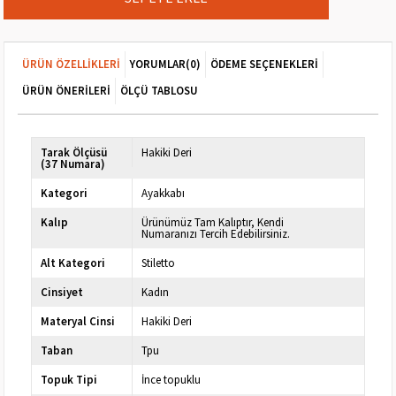
ÜRÜN ÖZELLIKLERI
YORUMLAR
(0)
ÖDEME SEÇENEKLERI
ÜRÜN ÖNERILERI
ÖLÇÜ TABLOSU
Tarak Ölçüsü
Hakiki Deri
(37 Numara)
Kategori
Ayakkabı
Kalıp
Ürünümüz Tam Kalıptır, Kendi
Numaranızı Tercih Edebilirsiniz.
Alt Kategori
Stiletto
Cinsiyet
Kadın
Materyal Cinsi
Hakiki Deri
Taban
Tpu
Topuk Tipi
İnce topuklu