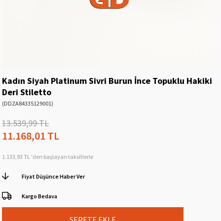
Kadın Siyah Platinum Sivri Burun İnce Topuklu Hakiki
Deri Stiletto
(DDZA84335129001)
13.539,99 TL
11.168,01 TL
1.133,93 TL
'den başlayan taksitlerle
Fiyat Düşünce Haber Ver
Kargo Bedava