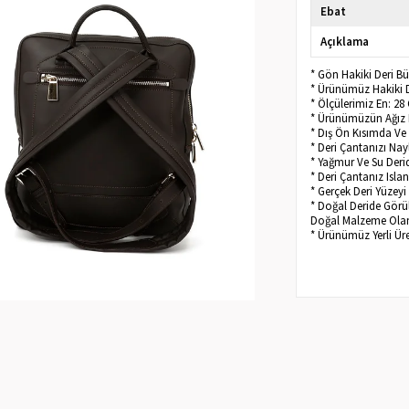
Ebat
Açıklama
* Gön Hakiki Deri Bü
* Ürünümüz Hakiki D
* Ölçülerimiz En: 28
* Ürünümüzün Ağız K
* Dış Ön Kısımda Ve
* Deri Çantanızı Na
* Yağmur Ve Su Derid
* Deri Çantanız Isl
* Gerçek Deri Yüzeyi 
* Doğal Deride Görüle
Doğal Malzeme Olan 
* Ürünümüz Yerli Üre