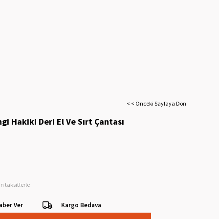
< < Önceki Sayfaya Dön
i Hakiki Deri El Ve Sırt Çantası
n taksitlerle
aber Ver
Kargo Bedava