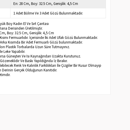
En: 28 Cm, Boy: 32.5 Cm, Genişlik: 4,5 Cm
1 Adet Bölme Ve 3 Adet Gözü Bulunmaktadır.
yük Boy Kadın El Ve Sırt Çantası
ana Derisinden Üretilmiştir.
 Cm, Boy: 32.5 Cm, Genişlik: 4,5 Cm
ısmı Fermuarlıdır. İçerisinde İki Adet Ufak Gözü Bulunmaktadır.
 Arka Kısımda Bir Adet Fermuarlı Gözü bulunmaktadır.
ylon Plastik Torbalarda Uzun Süre Tutmayınız.
e Leke Yapabilir.
anırsa Güneşten Ve Isı Kaynağından Uzakta Kurutunuz.
Gözeneklidir Ve Baskı Yapıldığında İz Bırakır.
bilecek Renk Ve Kalınlık Farklılıkları İle Çizgiler Bir Kusur Olmayıp
Derinin Gerçek Olduğunun Kanıtıdır.
timdir.