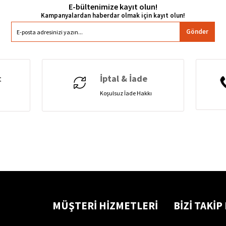
E-bültenimize kayıt olun!
Gönder
t
İptal & İade
Koşulsuz İade Hakkı
MÜŞTERİ HİZMETLERİ
BİZİ TAKİP