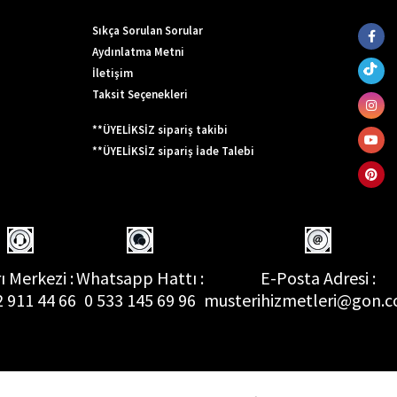
Sıkça Sorulan Sorular
Aydınlatma Metni
İletişim
Taksit Seçenekleri
**ÜYELİKSİZ sipariş takibi
**ÜYELİKSİZ sipariş İade Talebi
ı Merkezi :
Whatsapp Hattı :
E-Posta Adresi :
2 911 44 66
0 533 145 69 96
musterihizmetleri@gon.c