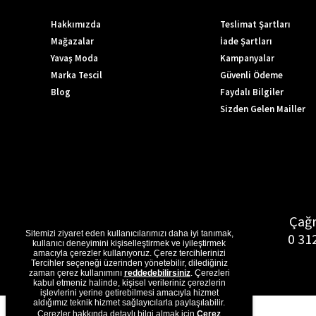
Hakkımızda
Teslimat Şartları
Mağazalar
İade Şartları
Yavaş Moda
Kampanyalar
Marka Tescil
Güvenli Ödeme
Blog
Faydalı Bilgiler
Sizden Gelen Mailler
Çağr
Sitemizi ziyaret eden kullanıcılarımızı daha iyi tanımak,
0 31
kullanıcı deneyimini kişiselleştirmek ve iyileştirmek
amacıyla çerezler kullanıyoruz. Çerez tercihlerinizi
Tercihler seçeneği üzerinden yönetebilir, dilediğiniz
zaman çerez kullanımını
reddedebilirsiniz
. Çerezleri
kabul etmeniz halinde, kişisel verileriniz çerezlerin
işlevlerini yerine getirebilmesi amacıyla hizmet
aldığımız teknik hizmet sağlayıcılarla paylaşılabilir.
Çerezler hakkında detaylı bilgi almak için
Çerez