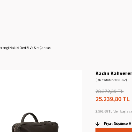
engi Hakiki Deri El Ve Sırt Çantası
Kadın Kahvereng
(DDZW002B8631002)
28.372,39 TL
25.239,80 TL
2.562,68 TL
'den başlaya
Fiyat Düşünce H