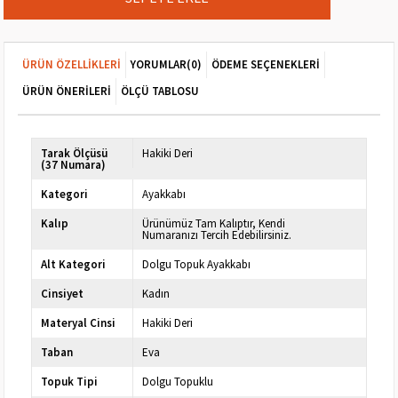
ÜRÜN ÖZELLIKLERI
YORUMLAR
(0)
ÖDEME SEÇENEKLERI
ÜRÜN ÖNERILERI
ÖLÇÜ TABLOSU
Tarak Ölçüsü
Hakiki Deri
(37 Numara)
Kategori
Ayakkabı
Kalıp
Ürünümüz Tam Kalıptır, Kendi
Numaranızı Tercih Edebilirsiniz.
Alt Kategori
Dolgu Topuk Ayakkabı
Cinsiyet
Kadın
Materyal Cinsi
Hakiki Deri
Taban
Eva
Topuk Tipi
Dolgu Topuklu