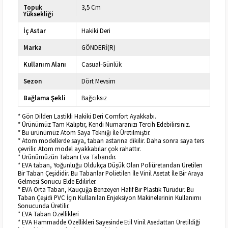
Topuk
3,5 Cm
Yüksekliği
İç Astar
Hakiki Deri
Marka
GÖNDERİ(R)
Kullanım Alanı
Casual-Günlük
Sezon
Dört Mevsim
Bağlama Şekli
Bağcıksız
* Gön Dilden Lastikli Hakiki Deri Comfort Ayakkabı.
* Ürünümüz Tam Kalıptır, Kendi Numaranızı Tercih Edebilirsiniz.
* Bu ürünümüz Atom Saya Tekniği İle Üretilmiştir.
* Atom modellerde saya, taban astarına dikilir. Daha sonra saya ters
çevrilir. Atom model ayakkabılar çok rahattır.
* Ürünümüzün Tabanı Eva Tabandır.
* EVA taban, Yoğunluğu Oldukça Düşük Olan Poliüretandan Üretilen
Bir Taban Çeşididir. Bu Tabanlar Polietilen İle Vinil Asetat İle Bir Araya
Gelmesi Sonucu Elde Edilirler.
* EVA Orta Taban, Kauçuğa Benzeyen Hafif Bir Plastik Türüdür. Bu
Taban Çeşidi PVC İçin Kullanılan Enjeksiyon Makinelerinin Kullanımı
Sonucunda Üretilir.
* EVA Taban Özellikleri
* EVA Hammadde Özellikleri Sayesinde Etil Vinil Asedattan Üretildiği