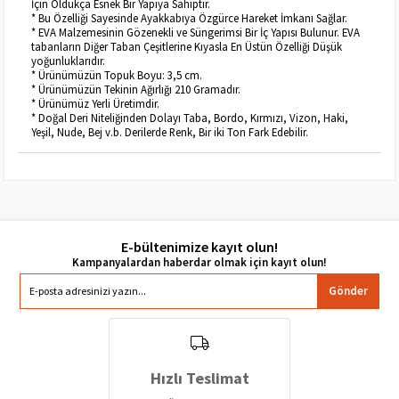
İçin Oldukça Esnek Bir Yapıya Sahiptir.
* Bu Özelliği Sayesinde Ayakkabıya Özgürce Hareket İmkanı Sağlar.
* EVA Malzemesinin Gözenekli ve Süngerimsi Bir İç Yapısı Bulunur. EVA
tabanların Diğer Taban Çeşitlerine Kıyasla En Üstün Özelliği Düşük
yoğunluklarıdır.
* Ürünümüzün Topuk Boyu: 3,5 cm.
* Ürünümüzün Tekinin Ağırlığı 210 Gramadır.
* Ürünümüz Yerli Üretimdir.
* Doğal Deri Niteliğinden Dolayı Taba, Bordo, Kırmızı, Vizon, Haki,
Yeşil, Nude, Bej v.b. Derilerde Renk, Bir iki Ton Fark Edebilir.
E-bültenimize kayıt olun!
Gönder
Hızlı Teslimat