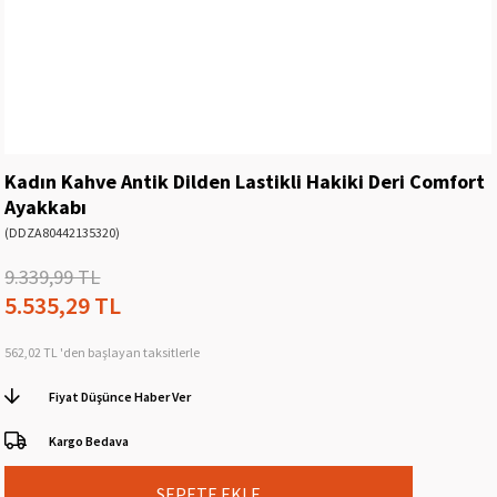
Kadın Kahve Antik Dilden Lastikli Hakiki Deri Comfort
Ayakkabı
(DDZA80442135320)
9.339,99 TL
5.535,29 TL
562,02 TL
'den başlayan taksitlerle
Fiyat Düşünce Haber Ver
Kargo Bedava