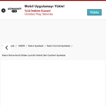
Mobil Uygulamayı Yükle!
%10 İndirim Kazan!
Yükle
Ücretsiz Play Store'da
Anasayfa
KADIN
Kadın Ayakkabı
Kadın Günlük Ayakkabı
Kadın Kahve Antik Dilden Lastikli Hakiki Deri Comfort Ayakkabı