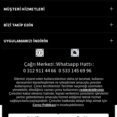
MÜŞTERİ HİZMETLERİ
BİZİ TAKİP EDİN
UYGULAMAMIZI İNDİRİN
Çağrı Merkezi :
Whatsapp Hattı :
0 312 911 44 66
0 533 145 69 96
Sitemizi ziyaret eden kullanıcılarımızı daha iyi tanımak, kullanıcı
deneyimini kişiselleştirmek ve iyileştirmek amacıyla çerezler
kullanıyoruz. Çerez tercihlerinizi Tercihler seçeneği üzerinden
yönetebilir, dilediğiniz zaman çerez kullanımını
reddedebilirsiniz
.
E-Posta Adresi :
Çerezleri kabul etmeniz halinde, kişisel verileriniz çerezlerin işlevlerini
musterihizmetleri@gon.com.tr
yerine getirebilmesi amacıyla hizmet aldığımız teknik hizmet
sağlayıcılarla paylaşılabilir. Çerezler hakkında detaylı bilgi almak için
Çerez Politikası
’nı inceleyebilirsiniz.