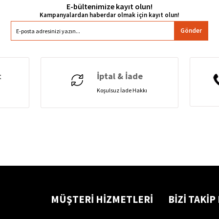
E-bültenimize kayıt olun!
Gönder
t
İptal & İade
Koşulsuz İade Hakkı
MÜŞTERİ HİZMETLERİ
BİZİ TAKİP