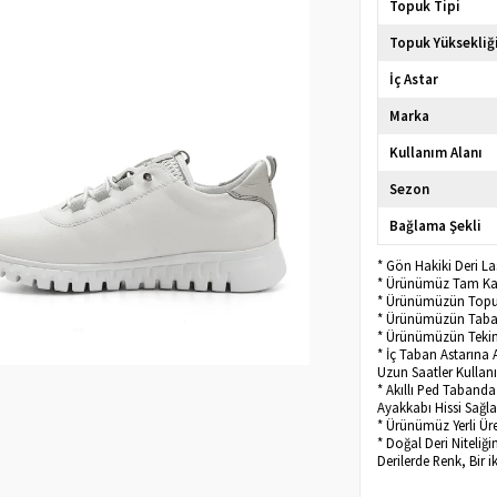
Topuk Tipi
Topuk Yüksekliğ
İç Astar
Marka
Kullanım Alanı
Sezon
Bağlama Şekli
* Gön Hakiki Deri La
* Ürünümüz Tam Kalı
* Ürünümüzün Topu
* Ürünümüzün Taban
* Ürünümüzün Tekini
* İç Taban Astarına 
Uzun Saatler Kullanıl
* Akıllı Ped Taband
Ayakkabı Hissi Sağla
* Ürünümüz Yerli Üre
* Doğal Deri Niteliğ
Derilerde Renk, Bir i