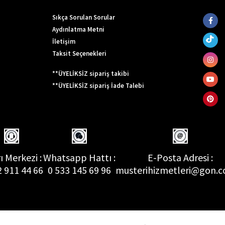
Sıkça Sorulan Sorular
Aydınlatma Metni
İletişim
Taksit Seçenekleri
**ÜYELİKSİZ sipariş takibi
**ÜYELİKSİZ sipariş İade Talebi
ı Merkezi :
Whatsapp Hattı :
E-Posta Adresi :
2 911 44 66
0 533 145 69 96
musterihizmetleri@gon.c