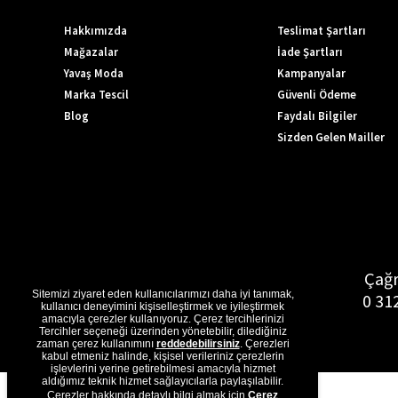
Hakkımızda
Teslimat Şartları
Mağazalar
İade Şartları
Yavaş Moda
Kampanyalar
Marka Tescil
Güvenli Ödeme
Blog
Faydalı Bilgiler
Sizden Gelen Mailler
Çağr
Sitemizi ziyaret eden kullanıcılarımızı daha iyi tanımak,
0 31
kullanıcı deneyimini kişiselleştirmek ve iyileştirmek
amacıyla çerezler kullanıyoruz. Çerez tercihlerinizi
Tercihler seçeneği üzerinden yönetebilir, dilediğiniz
zaman çerez kullanımını
reddedebilirsiniz
. Çerezleri
kabul etmeniz halinde, kişisel verileriniz çerezlerin
işlevlerini yerine getirebilmesi amacıyla hizmet
aldığımız teknik hizmet sağlayıcılarla paylaşılabilir.
Çerezler hakkında detaylı bilgi almak için
Çerez