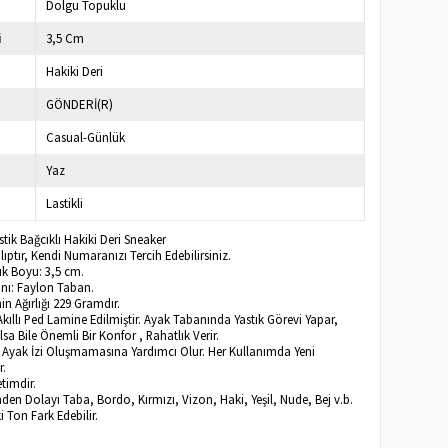
Dolgu Topuklu
i
3,5 Cm
Hakiki Deri
GÖNDERİ(R)
Casual-Günlük
Yaz
Lastikli
stik Bağcıklı Hakiki Deri Sneaker
ptır, Kendi Numaranızı Tercih Edebilirsiniz.
k Boyu: 3,5 cm.
ı: Faylon Taban.
n Ağırlığı 229 Gramdır.
Akıllı Ped Lamine Edilmiştir. Ayak Tabanında Yastık Görevi Yapar,
sa Bile Önemli Bir Konfor , Rahatlık Verir.
a Ayak İzi Oluşmamasına Yardımcı Olur. Her Kullanımda Yeni
r.
timdir.
inden Dolayı Taba, Bordo, Kırmızı, Vizon, Haki, Yeşil, Nude, Bej v.b.
ki Ton Fark Edebilir.