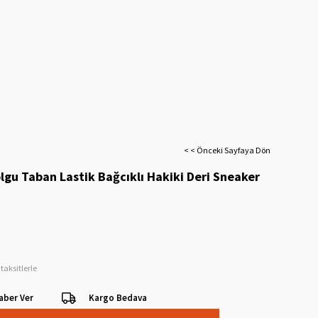
< < Önceki Sayfaya Dön
lgu Taban Lastik Bağcıklı Hakiki Deri Sneaker
taksitlerle
aber Ver
Kargo Bedava