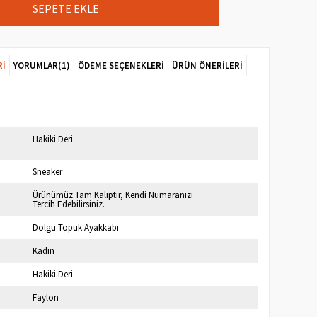
RI
YORUMLAR
(1)
ÖDEME SEÇENEKLERI
ÜRÜN ÖNERILERI
7
Hakiki Deri
Sneaker
Ürünümüz Tam Kalıptır, Kendi Numaranızı
Tercih Edebilirsiniz.
Dolgu Topuk Ayakkabı
Kadın
Hakiki Deri
Faylon