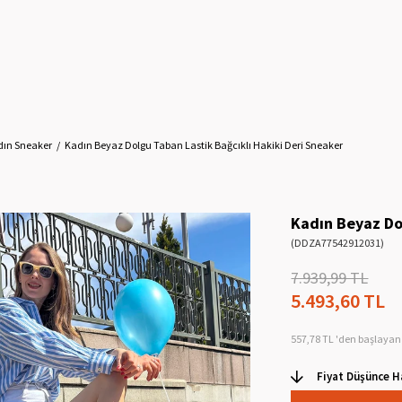
dın Sneaker
Kadın Beyaz Dolgu Taban Lastik Bağcıklı Hakiki Deri Sneaker
Kadın Beyaz Do
(DDZA77542912031)
7.939,99 TL
5.493,60 TL
557,78 TL
'den başlayan 
Fiyat Düşünce H