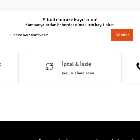
E-bültenimize kayıt olun!
Gönder
t
İptal & İade
Koşulsuz İade Hakkı