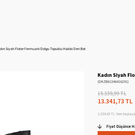
dın Siyah Floter Fermuarlı Dolgu Topuklu Hakiki Deri Bot
Kadın Siyah Flo
(DKZB61346416291)
15.339,99 TL
13.341,73 TL
1.354,63 TL
'den başlaya
Fiyat Düşünce H