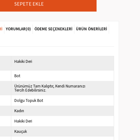
RI
YORUMLAR
(0)
ÖDEME SEÇENEKLERI
ÜRÜN ÖNERILERI
7
Hakiki Deri
Bot
Ürünümüz Tam Kalıptır, Kendi Numaranızı
Tercih Edebilirsiniz.
Dolgu Topuk Bot
Kadın
Hakiki Deri
Kauçuk