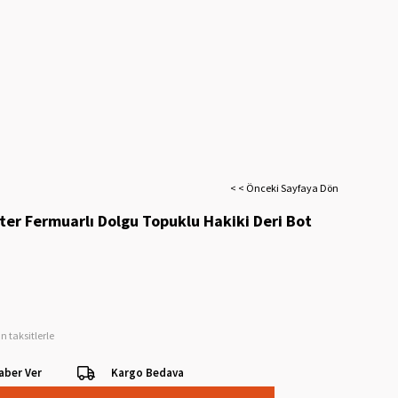
< < Önceki Sayfaya Dön
ter Fermuarlı Dolgu Topuklu Hakiki Deri Bot
n taksitlerle
aber Ver
Kargo Bedava