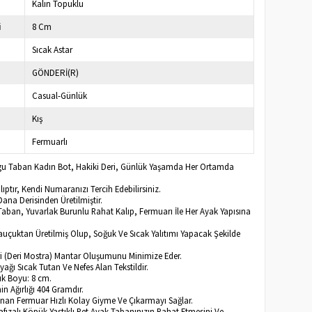
Kalın Topuklu
i
8 Cm
Sıcak Astar
GÖNDERİ(R)
Casual-Günlük
Kış
Fermuarlı
lgu Taban Kadın Bot, Hakiki Deri, Günlük Yaşamda Her Ortamda
ptır, Kendi Numaranızı Tercih Edebilirsiniz.
ana Derisinden Üretilmiştir.
Taban, Yuvarlak Burunlu Rahat Kalıp, Fermuarı İle Her Ayak Yapısına
Kauçuktan Üretilmiş Olup, Soğuk Ve Sıcak Yalıtımı Yapacak Şekilde
eri (Deri Mostra) Mantar Oluşumunu Minimize Eder.
Ayağı Sıcak Tutan Ve Nefes Alan Tekstildir.
k Boyu: 8 cm.
n Ağırlığı 404 Gramdır.
lunan Fermuar Hızlı Kolay Giyme Ve Çıkarmayı Sağlar.
afızalı Köpük Yastıklı Pet Ayak Tabanınızın Rahat Etmesini Ve