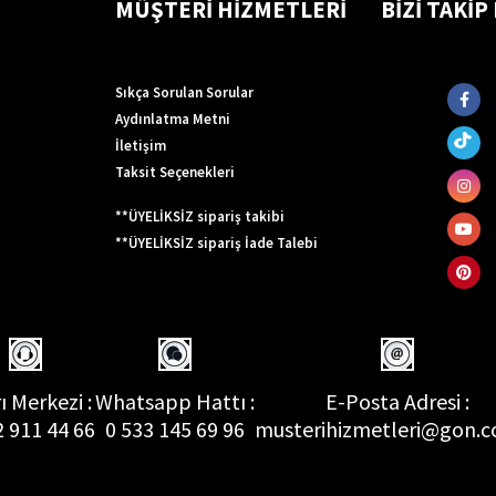
MÜŞTERİ HİZMETLERİ
BİZİ TAKİP
Sıkça Sorulan Sorular
Aydınlatma Metni
İletişim
Taksit Seçenekleri
**ÜYELİKSİZ sipariş takibi
**ÜYELİKSİZ sipariş İade Talebi
ı Merkezi :
Whatsapp Hattı :
E-Posta Adresi :
2 911 44 66
0 533 145 69 96
musterihizmetleri@gon.c