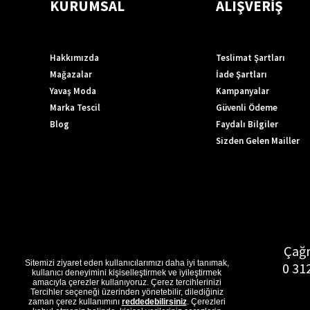
KURUMSAL
ALIŞVERİŞ
Hakkımızda
Teslimat Şartları
Mağazalar
İade Şartları
Yavaş Moda
Kampanyalar
Marka Tescil
Güvenli Ödeme
Blog
Faydalı Bilgiler
Sizden Gelen Mailler
Çağr
Sitemizi ziyaret eden kullanıcılarımızı daha iyi tanımak,
0 31
kullanıcı deneyimini kişiselleştirmek ve iyileştirmek
amacıyla çerezler kullanıyoruz. Çerez tercihlerinizi
Tercihler seçeneği üzerinden yönetebilir, dilediğiniz
zaman çerez kullanımını
reddedebilirsiniz
. Çerezleri