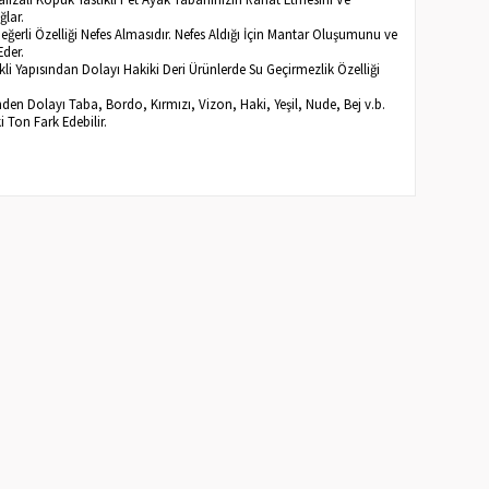
ğlar.
Değerli Özelliği Nefes Almasıdır. Nefes Aldığı İçin Mantar Oluşumunu ve
Eder.
li Yapısından Dolayı Hakiki Deri Ürünlerde Su Geçirmezlik Özelliği
inden Dolayı Taba, Bordo, Kırmızı, Vizon, Haki, Yeşil, Nude, Bej v.b.
ki Ton Fark Edebilir.