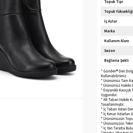
Topuk Tipi
Topuk Yüksekliğ
İç Astar
Marka
Kullanım Alanı
Sezon
Bağlama Şekli
* Gönderi® Deri Do
Kullanabilirsiniz.
* Ürünümüz Tam Kalı
* Ürünümüz Hakiki D
* Dayanıklı Kauçuk 
Uygundur.
* Alt Taban Hakiki 
Tasarlanmıştır.
* İç Taban Astarı D
* İç Kenar Astarları 
* Ürünümüzün Topu
* Ürünümüzün Tekini
* İç Yan Tarafta Bu
* Mostra Altındaki H