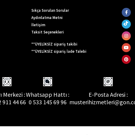
Sıkça Sorulan Sorular
Aydınlatma Metni
İletişim
Taksit Seçenekleri
**ÜYELİKSİZ sipariş takibi
**ÜYELİKSİZ sipariş İade Talebi
ı Merkezi :
Whatsapp Hattı :
E-Posta Adresi :
2 911 44 66
0 533 145 69 96
musterihizmetleri@gon.c