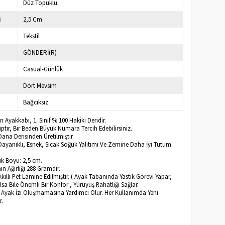
Düz Topuklu
i
2,5 Cm
Tekstil
GÖNDERİ(R)
Casual-Günlük
Dört Mevsim
Bağcıksız
n Ayakkabı, 1. Sınıf % 100 Hakiki Deridir.
ptır, Bir Beden Büyük Numara Tercih Edebilirsiniz.
ana Derisinden Üretilmiştir.
 Dayanıklı, Esnek, Sıcak Soğuk Yalıtımı Ve Zemine Daha İyi Tutum
k Boyu: 2,5 cm.
n Ağırlığı 288 Gramdır.
Akıllı Pet Lamine Edilmiştir. ( Ayak Tabanında Yastık Görevi Yapar,
lsa Bile Önemli Bir Konfor , Yürüyüş Rahatlığı Sağlar.
a Ayak İzi Oluşmamasına Yardımcı Olur. Her Kullanımda Yeni
r.