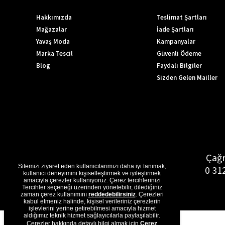
Hakkımızda
Teslimat Şartları
Mağazalar
İade Şartları
Yavaş Moda
Kampanyalar
Marka Tescil
Güvenli Ödeme
Blog
Faydalı Bilgiler
Sizden Gelen Mailler
Çağr
Sitemizi ziyaret eden kullanıcılarımızı daha iyi tanımak,
0 31
kullanıcı deneyimini kişiselleştirmek ve iyileştirmek
amacıyla çerezler kullanıyoruz. Çerez tercihlerinizi
Tercihler seçeneği üzerinden yönetebilir, dilediğiniz
zaman çerez kullanımını
reddedebilirsiniz
. Çerezleri
kabul etmeniz halinde, kişisel verileriniz çerezlerin
işlevlerini yerine getirebilmesi amacıyla hizmet
aldığımız teknik hizmet sağlayıcılarla paylaşılabilir.
Çerezler hakkında detaylı bilgi almak için
Çerez