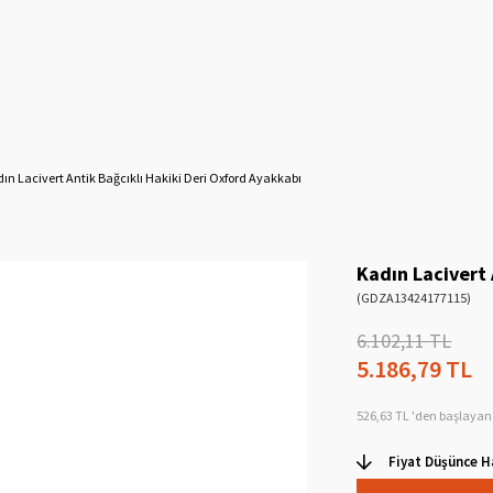
ın Lacivert Antik Bağcıklı Hakiki Deri Oxford Ayakkabı
Kadın Lacivert 
(GDZA13424177115)
6.102,11 TL
5.186,79 TL
526,63 TL
'den başlayan 
Fiyat Düşünce H