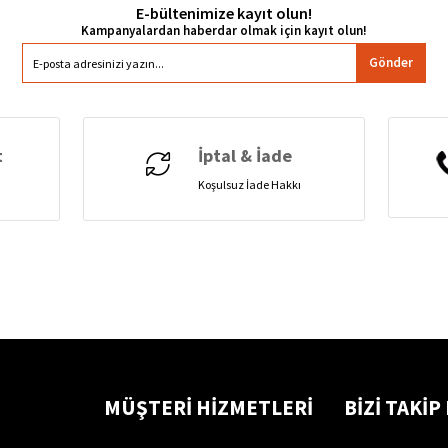
E-bültenimize kayıt olun!
Gönder
t
İptal & İade
Koşulsuz İade Hakkı
MÜŞTERİ HİZMETLERİ
BİZİ TAKİP