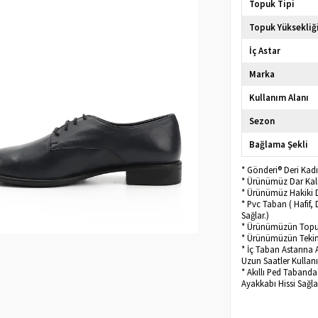
Topuk Tipi
Topuk Yüksekliğ
İç Astar
Marka
Kullanım Alanı
Sezon
Bağlama Şekli
* Gönderi® Deri Kadı
* Ürünümüz Dar Kalı
* Ürünümüz Hakiki D
* Pvc Taban ( Hafif,
Sağlar.)
* Ürünümüzün Topu
* Ürünümüzün Tekini
* İç Taban Astarına 
Uzun Saatler Kullanı
* Akıllı Ped Taband
Ayakkabı Hissi Sağla