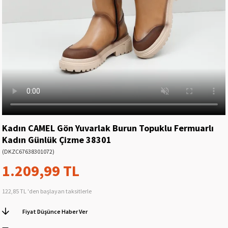
Kadın CAMEL Gön Yuvarlak Burun Topuklu Fermuarlı
Kadın Günlük Çizme 38301
(DKZC67638301072)
1.209,99 TL
122,85 TL
'den başlayan taksitlerle
Fiyat Düşünce Haber Ver