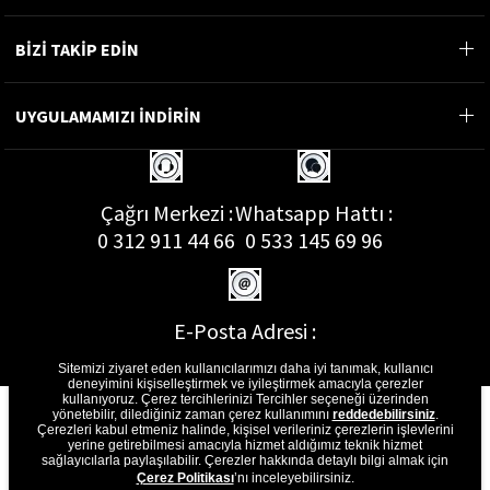
BİZİ TAKİP EDİN
UYGULAMAMIZI İNDİRİN
Çağrı Merkezi :
Whatsapp Hattı :
0 312 911 44 66
0 533 145 69 96
E-Posta Adresi :
musterihizmetleri@gon.com.tr
Sitemizi ziyaret eden kullanıcılarımızı daha iyi tanımak, kullanıcı
deneyimini kişiselleştirmek ve iyileştirmek amacıyla çerezler
kullanıyoruz. Çerez tercihlerinizi Tercihler seçeneği üzerinden
yönetebilir, dilediğiniz zaman çerez kullanımını
reddedebilirsiniz
.
Çerezleri kabul etmeniz halinde, kişisel verileriniz çerezlerin işlevlerini
yerine getirebilmesi amacıyla hizmet aldığımız teknik hizmet
sağlayıcılarla paylaşılabilir. Çerezler hakkında detaylı bilgi almak için
Çerez Politikası
’nı inceleyebilirsiniz.