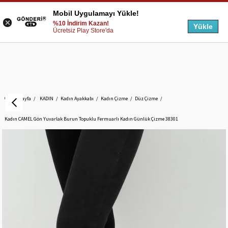
Mobil Uygulamayı Yükle!
%10 İndirim Kazan!
Yükle
Ücretsiz Play Store'da
Anasayfa
KADIN
Kadın Ayakkabı
Kadın Çizme
Düz Çizme
Kadın CAMEL Gön Yuvarlak Burun Topuklu Fermuarlı Kadın Günlük Çizme 38301