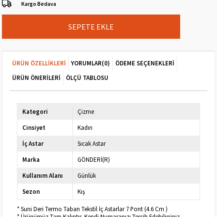
Kargo Bedava
ÜRÜN ÖZELLIKLERI
YORUMLAR
(0)
ÖDEME SEÇENEKLERI
ÜRÜN ÖNERILERI
ÖLÇÜ TABLOSU
Kategori
Çizme
Cinsiyet
Kadın
İç Astar
Sıcak Astar
Marka
GÖNDERİ(R)
Kullanım Alanı
Günlük
Sezon
Kış
* Suni Deri Termo Taban Tekstil İç Astarlar 7 Pont (4.6 Cm )
* Ürünümüz Tam Kalıptır, Kendi Numaranızı Tercih Edebilirsiniz.