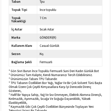
Taban
Tpu
Topuk Tipi
İnce topuklu
Topuk
7 Cm
Yüksekliği
İç Astar
Sıcak Astar
Marka
GÖNDERİ(R)
Kullanım Alanı
Casual-Günlük
Sezon
Kış
Bağlama Şekli
Fermuarlı
* Gön Sivri Burun İnce Topuklu Fermuarlı Suni Deri Kadın Günlük Bot
* Ürünümüz Tam Kalıptır, Kendi Numaranızı Tercih Edebilirsiniz.
* Ürünümüzün Tabanı TPU Tabandır.
* TPU Tabanın Özellikleri Bor Yağı, Yağlar Ve Bir Çok Solvent Türü Başta
Olmak Üzere Çok Çeşitli Kimyasallara Karşı İyi Derecede Direnç
Gösteren,
* Hafif Bir Yapıya Sahip, Yağ Ve Sıvı Emmeyen, Elektrik Akımına Dirençli,
Kırılmazlık, Aşınmazlık, Sıcağa Ve Soğuğa Dayanıklılık, Yüksek
Elastikiyetlilik,
* Kaymazlık Gibi Çok Çeşitli Özellikleri Bünyesinde Toplayan Yeni
Teknoloji Ürünü Bir Tabandır.