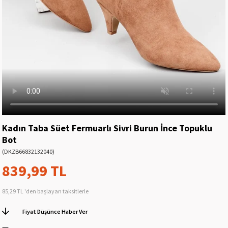
Kadın Taba Süet Fermuarlı Sivri Burun İnce Topuklu
Bot
(DKZB66832132040)
839,99 TL
85,29 TL
'den başlayan taksitlerle
Fiyat Düşünce Haber Ver