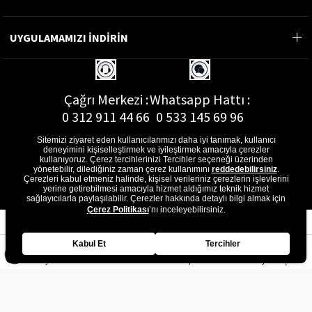
UYGULAMAMIZI İNDİRİN
Çağrı Merkezi :
Whatsapp Hattı :
0 312 911 44 66
0 533 145 69 96
Sitemizi ziyaret eden kullanıcılarımızı daha iyi tanımak, kullanıcı
deneyimini kişiselleştirmek ve iyileştirmek amacıyla çerezler
kullanıyoruz. Çerez tercihlerinizi Tercihler seçeneği üzerinden
yönetebilir, dilediğiniz zaman çerez kullanımını
reddedebilirsiniz
.
E-Posta Adresi :
Çerezleri kabul etmeniz halinde, kişisel verileriniz çerezlerin işlevlerini
musterihizmetleri@gon.com.tr
yerine getirebilmesi amacıyla hizmet aldığımız teknik hizmet
sağlayıcılarla paylaşılabilir. Çerezler hakkında detaylı bilgi almak için
Çerez Politikası
’nı inceleyebilirsiniz.
Kabul Et
Tercihler
Anasayfa
Favorilerim
Sepetim
Üye Girişi