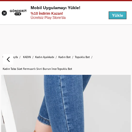
Mobil Uygulamayı Yükle!
%10 İndirim Kazan!
Yükle
Ücretsiz Play Store'da
Anasayfa
KADIN
Kadın Ayakkabı
Kadın Bot
Topuklu Bot
Kadın Taba Süet Fermuarlı Sivri Burun İnce Topuklu Bot