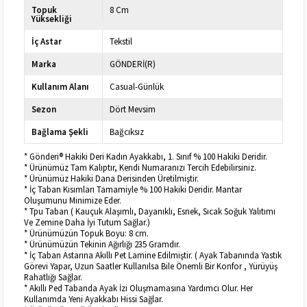
Topuk
8 Cm
Yüksekliği
İç Astar
Tekstil
Marka
GÖNDERİ(R)
Kullanım Alanı
Casual-Günlük
Sezon
Dört Mevsim
Bağlama Şekli
Bağcıksız
* Gönderi® Hakiki Deri Kadın Ayakkabı, 1. Sınıf % 100 Hakiki Deridir.
* Ürünümüz Tam Kalıptır, Kendi Numaranızı Tercih Edebilirsiniz.
* Ürünümüz Hakiki Dana Derisinden Üretilmiştir.
* İç Taban Kısımları Tamamiyle % 100 Hakiki Deridir. Mantar
Oluşumunu Minimize Eder.
* Tpu Taban ( Kauçuk Alaşımlı, Dayanıklı, Esnek, Sıcak Soğuk Yalıtımı
Ve Zemine Daha İyi Tutum Sağlar.)
* Ürünümüzün Topuk Boyu: 8 cm.
* Ürünümüzün Tekinin Ağırlığı 235 Gramdır.
* İç Taban Astarına Akıllı Pet Lamine Edilmiştir. ( Ayak Tabanında Yastık
Görevi Yapar, Uzun Saatler Kullanılsa Bile Önemli Bir Konfor , Yürüyüş
Rahatlığı Sağlar.
* Akıllı Ped Tabanda Ayak İzi Oluşmamasına Yardımcı Olur. Her
Kullanımda Yeni Ayakkabı Hissi Sağlar.