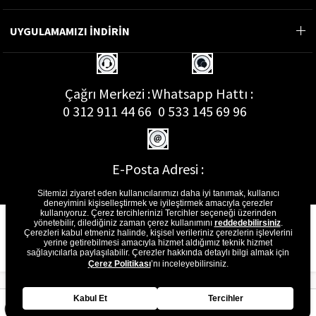
UYGULAMAMIZI İNDİRİN
Çağrı Merkezi :
Whatsapp Hattı :
0 312 911 44 66
0 533 145 69 96
E-Posta Adresi :
musterihizmetleri@gon.com.tr
Sitemizi ziyaret eden kullanıcılarımızı daha iyi tanımak, kullanıcı
deneyimini kişiselleştirmek ve iyileştirmek amacıyla çerezler
kullanıyoruz. Çerez tercihlerinizi Tercihler seçeneği üzerinden
yönetebilir, dilediğiniz zaman çerez kullanımını
reddedebilirsiniz
.
Çerezleri kabul etmeniz halinde, kişisel verileriniz çerezlerin işlevlerini
yerine getirebilmesi amacıyla hizmet aldığımız teknik hizmet
sağlayıcılarla paylaşılabilir. Çerezler hakkında detaylı bilgi almak için
Çerez Politikası
’nı inceleyebilirsiniz.
Kabul Et
Tercihler
Anasayfa
Favorilerim
Sepetim
Üye Girişi