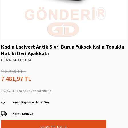
Kadın Lacivert Antik Sivri Burun Yüksek Kalın Topuklu
Hakiki Deri Ayakkabı
(GDZA13424171115)
9.279,99 TL
7.481,97 TL
759,67 TL
'den başlayan taksitlerle
Fiyat Düşünce Haber Ver
Kargo Bedava