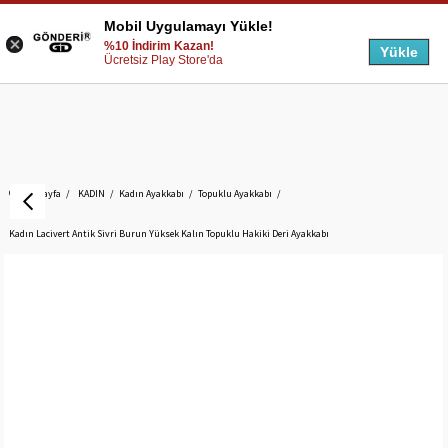
Mobil Uygulamayı Yükle!
%10 İndirim Kazan!
Yükle
Ücretsiz Play Store'da
Anasayfa
KADIN
Kadın Ayakkabı
Topuklu Ayakkabı
Kadın Lacivert Antik Sivri Burun Yüksek Kalın Topuklu Hakiki Deri Ayakkabı