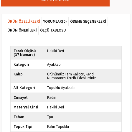
ÜRÜN ÖZELLIKLERI
YORUMLAR
(0)
ÖDEME SEÇENEKLERI
ÜRÜN ÖNERILERI
ÖLÇÜ TABLOSU
Tarak Ölçüsü
Hakiki Deri
(37 Numara)
Kategori
Ayakkabı
Kalıp
Ürünümüz Tam Kalıptır, Kendi
Numaranızı Tercih Edebilirsiniz.
Alt Kategori
Topuklu Ayakkabı
Cinsiyet
Kadın
Materyal Cinsi
Hakiki Deri
Taban
Tpu
Topuk Tipi
Kalın Topuklu