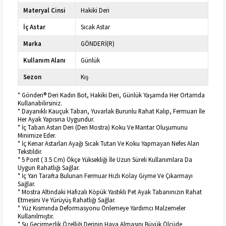
Materyal Cinsi
Hakiki Deri
İç Astar
Sıcak Astar
Marka
GÖNDERİ(R)
Kullanım Alanı
Günlük
Sezon
Kış
* Gönderi® Deri Kadın Bot, Hakiki Deri, Günlük Yaşamda Her Ortamda
Kullanabilirsiniz.
* Dayanıklı Kauçuk Taban, Yuvarlak Burunlu Rahat Kalıp, Fermuarı İle
Her Ayak Yapısına Uygundur.
* İç Taban Astarı Deri (Deri Mostra) Koku Ve Mantar Oluşumunu
Minimize Eder.
* İç Kenar Astarları Ayağı Sıcak Tutan Ve Koku Yapmayan Nefes Alan
Tekstildir.
* 5 Pont ( 3.5 Cm) Ökçe Yüksekliği İle Uzun Süreli Kullanımlara Da
Uygun Rahatlığı Sağlar.
* İç Yan Tarafta Bulunan Fermuar Hızlı Kolay Giyme Ve Çıkarmayı
Sağlar.
* Mostra Altındaki Hafızalı Köpük Yastıklı Pet Ayak Tabanınızın Rahat
Etmesini Ve Yürüyüş Rahatlığı Sağlar.
* Yüz Kısmında Deformasyonu Önlemeye Yardımcı Malzemeler
Kullanılmıştır.
* Su Geçirmezlik Özelliği Derinin Hava Almasını Büyük Ölçüde