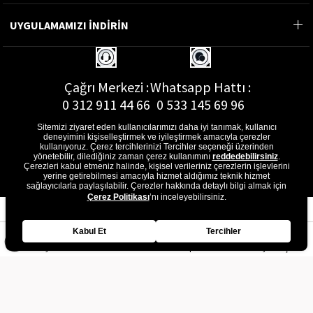
UYGULAMAMIZI İNDİRİN
Çağrı Merkezi :
Whatsapp Hattı :
0 312 911 44 66
0 533 145 69 96
Sitemizi ziyaret eden kullanıcılarımızı daha iyi tanımak, kullanıcı
deneyimini kişiselleştirmek ve iyileştirmek amacıyla çerezler
kullanıyoruz. Çerez tercihlerinizi Tercihler seçeneği üzerinden
yönetebilir, dilediğiniz zaman çerez kullanımını
reddedebilirsiniz
.
E-Posta Adresi :
Çerezleri kabul etmeniz halinde, kişisel verileriniz çerezlerin işlevlerini
musterihizmetleri@gon.com.tr
yerine getirebilmesi amacıyla hizmet aldığımız teknik hizmet
sağlayıcılarla paylaşılabilir. Çerezler hakkında detaylı bilgi almak için
Çerez Politikası
’nı inceleyebilirsiniz.
Kabul Et
Tercihler
Anasayfa
Favorilerim
Sepetim
Üye Girişi