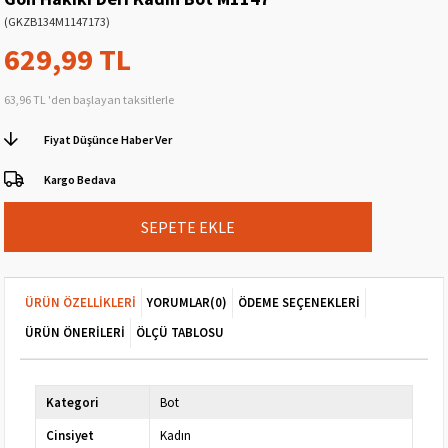
(GKZB134M1147173)
629,99 TL
63,96 TL
'den başlayan taksitlerle
Fiyat Düşünce Haber Ver
Kargo Bedava
ÜRÜN ÖZELLIKLERI
YORUMLAR
(0)
ÖDEME SEÇENEKLERI
ÜRÜN ÖNERILERI
ÖLÇÜ TABLOSU
Kategori
Bot
Cinsiyet
Kadın