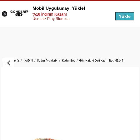
Mobil Uygulamayı Yükle!
%10 İndirim Kazan!
Yükle
Ücretsiz Play Store'da
Anasayfa
KADIN
Kadın Ayakkabı
Kadın Bot
Gön Hakiki Deri Kadın Bot M1147