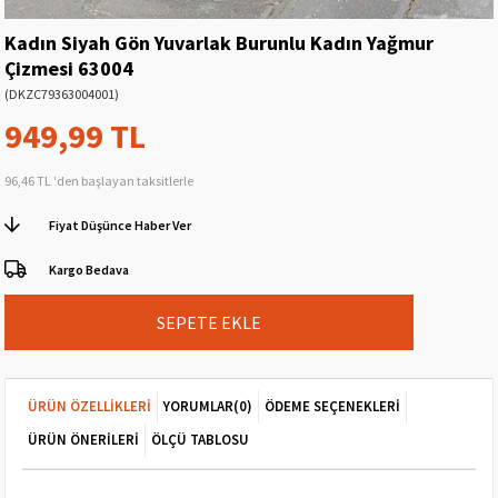
Kadın Siyah Gön Yuvarlak Burunlu Kadın Yağmur
Çizmesi 63004
(DKZC79363004001)
949,99 TL
96,46 TL
'den başlayan taksitlerle
Fiyat Düşünce Haber Ver
Kargo Bedava
ÜRÜN ÖZELLIKLERI
YORUMLAR
(0)
ÖDEME SEÇENEKLERI
ÜRÜN ÖNERILERI
ÖLÇÜ TABLOSU