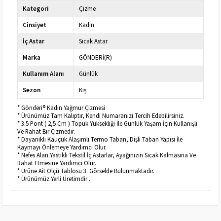
Kategori
Çizme
Cinsiyet
Kadın
İç Astar
Sıcak Astar
Marka
GÖNDERİ(R)
Kullanım Alanı
Günlük
Sezon
Kış
* Gönderi® Kadın Yağmur Çizmesi
* Ürünümüz Tam Kalıptır, Kendi Numaranızı Tercih Edebilirsiniz.
* 3.5 Pont ( 2,5 Cm ) Topuk Yüksekliği İle Günlük Yaşam İçin Kullanışlı
Ve Rahat Bir Çizmedir.
* Dayanıklı Kauçuk Alaşımlı Termo Taban, Dişli Taban Yapısı İle
Kaymayı Önlemeye Yardımcı Olur.
* Nefes Alan Yastıklı Tekstil İç Astarlar, Ayağınızın Sıcak Kalmasına Ve
Rahat Etmesine Yardımcı Olur.
* Ürüne Ait Ölçü Tablosu 3. Görselde Bulunmaktadır.
* Ürünümüz Yerli Üretimdir .