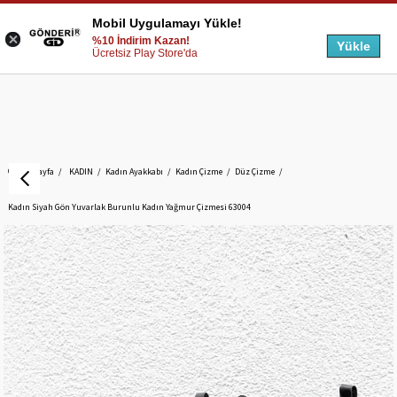
Mobil Uygulamayı Yükle!
%10 İndirim Kazan!
Yükle
Ücretsiz Play Store'da
Anasayfa
KADIN
Kadın Ayakkabı
Kadın Çizme
Düz Çizme
Kadın Siyah Gön Yuvarlak Burunlu Kadın Yağmur Çizmesi 63004