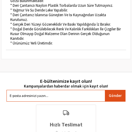
Gözü Bulunmaktadır.
* Deri Çantanızı Naylon Plastik Torbalarda Uzun Süre Tutmayınız.
* Yağmur Ve Su Deride Leke Yapabilir.
* Deri Çantanız Islanırsa Güneşten Ve Isı Kaynağından Uzakta
Kurutunuz.
* Gerçek Deri Yüzeyi Gözeneklidir Ve Baskı Yapıldığında İz Bırakır.
* Doğal Deride Görülebilecek Renk Ve Kalınlık Farklılıkları İle Çizgiler Bir
Kusur Olmayıp Doğal Malzeme Olan Derinin Gerçek Olduğunun
Kanıtıdır.
* Ürünümüz Yerli Üretimdir.
E-bültenimize kayıt olun!
Gönder
Hızlı Teslimat