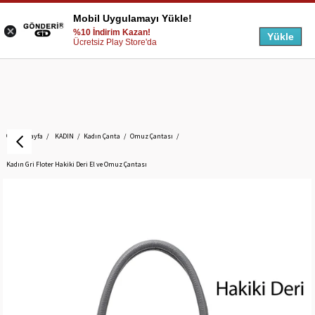
Mobil Uygulamayı Yükle!
%10 İndirim Kazan!
Yükle
Ücretsiz Play Store'da
Anasayfa
KADIN
Kadın Çanta
Omuz Çantası
Kadın Gri Floter Hakiki Deri El ve Omuz Çantası