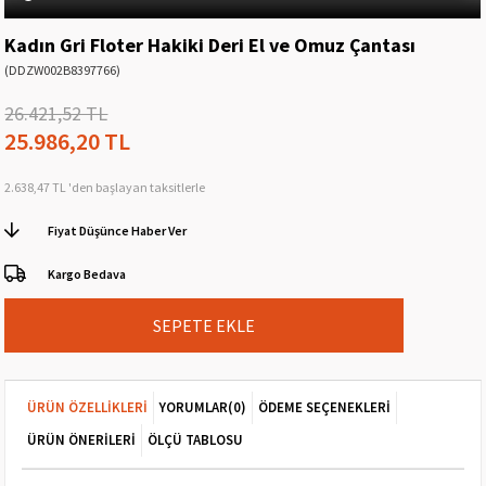
Kadın Gri Floter Hakiki Deri El ve Omuz Çantası
(DDZW002B8397766)
26.421,52 TL
25.986,20 TL
2.638,47 TL
'den başlayan taksitlerle
Fiyat Düşünce Haber Ver
Kargo Bedava
ÜRÜN ÖZELLIKLERI
YORUMLAR
(0)
ÖDEME SEÇENEKLERI
ÜRÜN ÖNERILERI
ÖLÇÜ TABLOSU