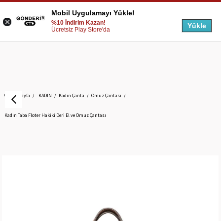
Mobil Uygulamayı Yükle!
%10 İndirim Kazan!
Yükle
Ücretsiz Play Store'da
Anasayfa
KADIN
Kadın Çanta
Omuz Çantası
Kadın Taba Floter Hakiki Deri El ve Omuz Çantası