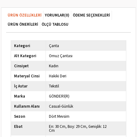
ÜRÜN ÖZELLIKLERI
YORUMLAR
(0)
ÖDEME SEÇENEKLERI
ÜRÜN ÖNERILERI
ÖLÇÜ TABLOSU
Kategori
Çanta
Alt Kategori
Omuz Çantası
Cinsiyet
Kadın
Materyal Cinsi
Hakiki Deri
İç Astar
Tekstil
Marka
GÖNDERİ(R)
Kullanım Alanı
Casual-Günlük
Sezon
Dört Mevsim
Ebat
En: 30 Cm, Boy: 29 Cm, Genişlik: 12
Cm