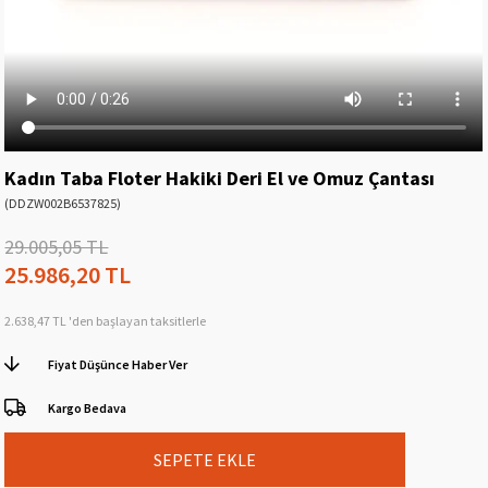
Kadın Taba Floter Hakiki Deri El ve Omuz Çantası
(DDZW002B6537825)
29.005,05 TL
25.986,20 TL
2.638,47 TL
'den başlayan taksitlerle
Fiyat Düşünce Haber Ver
Kargo Bedava