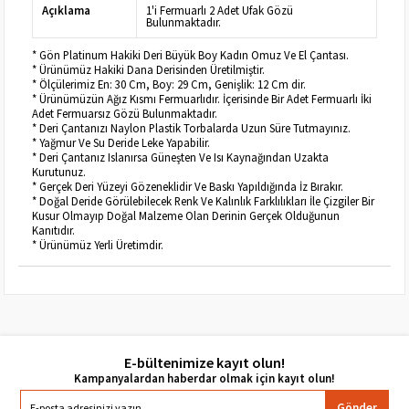
Açıklama
1'i Fermuarlı 2 Adet Ufak Gözü
Bulunmaktadır.
* Gön Platinum Hakiki Deri Büyük Boy Kadın Omuz Ve El Çantası.
* Ürünümüz Hakiki Dana Derisinden Üretilmiştir.
* Ölçülerimiz En: 30 Cm, Boy: 29 Cm, Genişlik: 12 Cm dir.
* Ürünümüzün Ağız Kısmı Fermuarlıdır. İçerisinde Bir Adet Fermuarlı İki
Adet Fermuarsız Gözü Bulunmaktadır.
* Deri Çantanızı Naylon Plastik Torbalarda Uzun Süre Tutmayınız.
* Yağmur Ve Su Deride Leke Yapabilir.
* Deri Çantanız Islanırsa Güneşten Ve Isı Kaynağından Uzakta
Kurutunuz.
* Gerçek Deri Yüzeyi Gözeneklidir Ve Baskı Yapıldığında İz Bırakır.
* Doğal Deride Görülebilecek Renk Ve Kalınlık Farklılıkları İle Çizgiler Bir
Kusur Olmayıp Doğal Malzeme Olan Derinin Gerçek Olduğunun
Kanıtıdır.
* Ürünümüz Yerli Üretimdir.
E-bültenimize kayıt olun!
Gönder