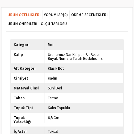
ÜRÜN ÖZELLIKLERI
YORUMLAR
(0)
ÖDEME SEÇENEKLERI
ÜRÜN ÖNERILERI
ÖLÇÜ TABLOSU
Kategori
Bot
Kalıp
Ürünümüz Dar Kalıptır, Bir Beden
Büyük Numara Tercih Edebilirsiniz.
Alt Kategori
Klasik Bot
Cinsiyet
Kadın
Materyal Cinsi
Suni Deri
Taban
Termo
Topuk Tipi
Kalın Topuklu
Topuk
6,5 Cm
Yüksekliği
İç Astar
Tekstil