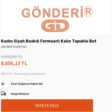
Kadın Siyah Baskılı Fermuarlı Kalın Topuklu Bot
(DKZB53535045762)
9.999,99 TL
8.856,13 TL
899,19 TL
'den başlayan taksitlerle
Fiyat Düşünce Haber Ver
Kargo Bedava