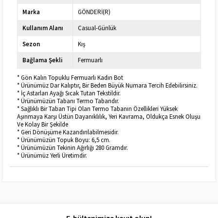
Marka
GÖNDERİ(R)
Kullanım Alanı
Casual-Günlük
Sezon
Kış
Bağlama Şekli
Fermuarlı
* Gön Kalın Topuklu Fermuarlı Kadın Bot
* Ürünümüz Dar Kalıptır, Bir Beden Büyük Numara Tercih Edebilirsiniz.
* İç Astarları Ayağı Sıcak Tutan Tekstildir.
* Ürünümüzün Tabanı Termo Tabandır.
* Sağlıklı Bir Taban Tipi Olan Termo Tabanın Özellikleri Yüksek
Aşınmaya Karşı Üstün Dayanıklılık, Yeri Kavrama, Oldukça Esnek Oluşu
Ve Kolay Bir Şekilde
* Geri Dönüşüme Kazandırılabilmesidir.
* Ürünümüzün Topuk Boyu: 6,5 cm.
* Ürünümüzün Tekinin Ağırlığı 280 Gramdır.
* Ürünümüz Yerli Üretimdir.
E-bültenimize kayıt olun!