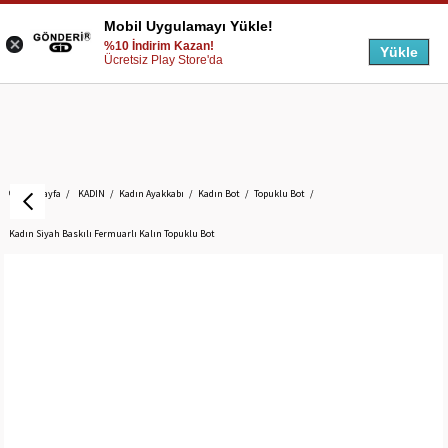
Mobil Uygulamayı Yükle!
%10 İndirim Kazan!
Yükle
Ücretsiz Play Store'da
Anasayfa
KADIN
Kadın Ayakkabı
Kadın Bot
Topuklu Bot
Kadın Siyah Baskılı Fermuarlı Kalın Topuklu Bot