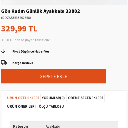
Gön Kadın Günlük Ayakkabı 33802
(DDZA53533802558)
329,99 TL
33,50 TL
'den başlayan taksitlerle
Fiyat Düşünce Haber Ver
Kargo Bedava
ÜRÜN ÖZELLIKLERI
YORUMLAR
(0)
ÖDEME SEÇENEKLERI
ÜRÜN ÖNERILERI
ÖLÇÜ TABLOSU
Kategori
Ayakkabı