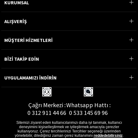
KURUMSAL
ALIŞVERİŞ
MÜŞTERİ HİZMETLERİ
BİZİ TAKİP EDİN
UYGULAMAMIZI İNDİRİN
Çağrı Merkezi :
Whatsapp Hattı :
0 312 911 44 66
0 533 145 69 96
Sitemizi ziyaret eden kullanıcılarımızı daha iyi tanımak, kullanıcı
deneyimini kişiselleştirmek ve iyileştirmek amacıyla çerezler
kullanıyoruz. Çerez tercihlerinizi Tercihler seçeneği üzerinden
yönetebilir, dilediğiniz zaman çerez kullanımını
reddedebilirsiniz
.
E-Posta Adresi :