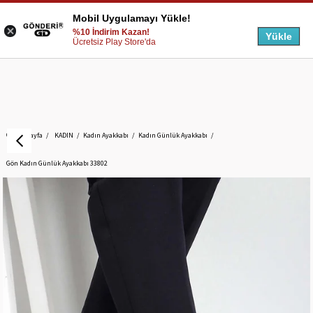
Mobil Uygulamayı Yükle!
%10 İndirim Kazan!
Yükle
Ücretsiz Play Store'da
Anasayfa
KADIN
Kadın Ayakkabı
Kadın Günlük Ayakkabı
Gön Kadın Günlük Ayakkabı 33802