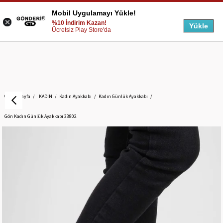
Mobil Uygulamayı Yükle!
%10 İndirim Kazan!
Yükle
Ücretsiz Play Store'da
Anasayfa
KADIN
Kadın Ayakkabı
Kadın Günlük Ayakkabı
Gön Kadın Günlük Ayakkabı 33802