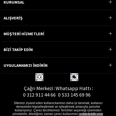
KURUMSAL
ALIŞVERİŞ
MÜŞTERİ HİZMETLERİ
BİZİ TAKİP EDİN
UYGULAMAMIZI İNDİRİN
Çağrı Merkezi :
Whatsapp Hattı :
0 312 911 44 66
0 533 145 69 96
Sitemizi ziyaret eden kullanıcılarımızı daha iyi tanımak, kullanıcı
deneyimini kişiselleştirmek ve iyileştirmek amacıyla çerezler
kullanıyoruz. Çerez tercihlerinizi Tercihler seçeneği üzerinden
yönetebilir, dilediğiniz zaman çerez kullanımını
reddedebilirsiniz
.
E-Posta Adresi :