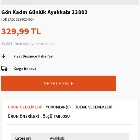
Gön Kadın Günlük Ayakkabı 33802
(DDZA53533802465)
329,99 TL
33,50 TL
'den başlayan taksitlerle
Fiyat Düşünce Haber Ver
Kargo Bedava
ÜRÜN ÖZELLIKLERI
YORUMLAR
(0)
ÖDEME SEÇENEKLERI
ÜRÜN ÖNERILERI
ÖLÇÜ TABLOSU
Kategori
Ayakkabı