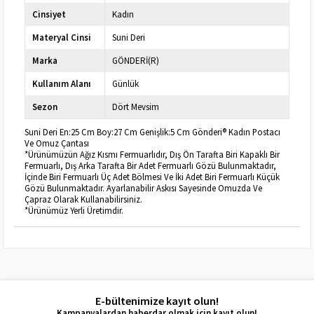
Cinsiyet
Kadın
Materyal Cinsi
Suni Deri
Marka
GÖNDERİ(R)
Kullanım Alanı
Günlük
Sezon
Dört Mevsim
Suni Deri En:25 Cm Boy:27 Cm Genişlik:5 Cm Gönderi® Kadın Postacı
Ve Omuz Çantası
*Ürünümüzün Ağız Kısmı Fermuarlıdır, Dış Ön Tarafta Biri Kapaklı Bir
Fermuarlı, Dış Arka Tarafta Bir Adet Fermuarlı Gözü Bulunmaktadır,
İçinde Biri Fermuarlı Üç Adet Bölmesi Ve İki Adet Biri Fermuarlı Küçük
Gözü Bulunmaktadır. Ayarlanabilir Askısı Sayesinde Omuzda Ve
Çapraz Olarak Kullanabilirsiniz.
*Ürünümüz Yerli Üretimdir.
E-bültenimize kayıt olun!