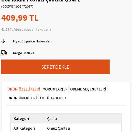
(DDZW741Q3472037)
409,99 TL
41,63 TL
'den başlayan taksitlerle
Fiyat Düşünce Haber Ver
Kargo Bedava
ÜRÜN ÖZELLIKLERI
YORUMLAR
(0)
ÖDEME SEÇENEKLERI
ÜRÜN ÖNERILERI
ÖLÇÜ TABLOSU
Kategori
Çanta
Alt Kategori
Omuz Çantası