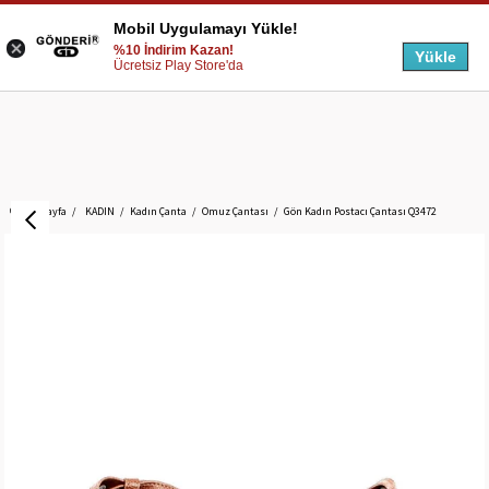
Mobil Uygulamayı Yükle!
%10 İndirim Kazan!
Yükle
Ücretsiz Play Store'da
Anasayfa
KADIN
Kadın Çanta
Omuz Çantası
Gön Kadın Postacı Çantası Q3472