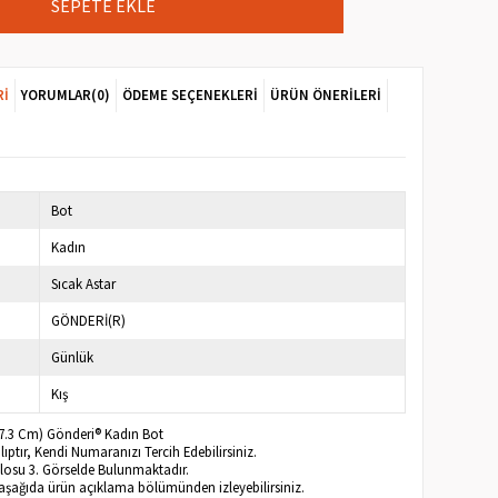
RI
YORUMLAR
(0)
ÖDEME SEÇENEKLERI
ÜRÜN ÖNERILERI
Bot
Kadın
Sıcak Astar
GÖNDERİ(R)
Günlük
Kış
 (7.3 Cm) Gönderi® Kadın Bot
ptır, Kendi Numaranızı Tercih Edebilirsiniz.
blosu 3. Görselde Bulunmaktadır.
 aşağıda ürün açıklama bölümünden izleyebilirsiniz.