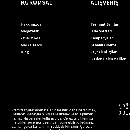
KURUMSAL
ALIŞVERİŞ
Hakkımızda
Teslimat Şartları
Mağazalar
İade Şartları
Yavaş Moda
Kampanyalar
Marka Tescil
Güvenli Ödeme
Blog
Faydalı Bilgiler
Sizden Gelen Mailler
Çağr
Sitemizi ziyaret eden kullanıcılarımızı daha iyi tanımak,
0 31
kullanıcı deneyimini kişiselleştirmek ve iyileştirmek
amacıyla çerezler kullanıyoruz. Çerez tercihlerinizi
Tercihler seçeneği üzerinden yönetebilir, dilediğiniz
zaman çerez kullanımını
reddedebilirsiniz
. Çerezleri