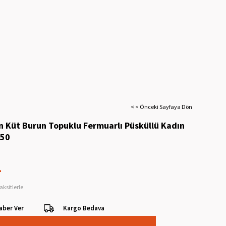
< < Önceki Sayfaya Dön
n Küt Burun Topuklu Fermuarlı Püsküllü Kadın
950
L
aksitlerle
aber Ver
Kargo Bedava