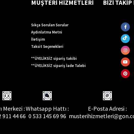
MÜŞTERİ HİZMETLERİ
BİZİ TAKİP
Sıkça Sorulan Sorular
Aydınlatma Metni
İletişim
Taksit Seçenekleri
**ÜYELİKSİZ sipariş takibi
**ÜYELİKSİZ sipariş İade Talebi
ı Merkezi :
Whatsapp Hattı :
E-Posta Adresi :
2 911 44 66
0 533 145 69 96
musterihizmetleri@gon.c