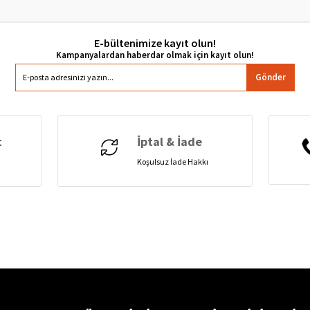
E-bültenimize kayıt olun!
Gönder
t
İptal & İade
Koşulsuz İade Hakkı