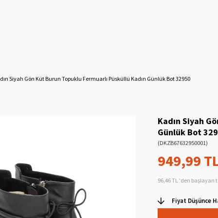
dın Siyah Gön Küt Burun Topuklu Fermuarlı Püsküllü Kadın Günlük Bot 32950
Kadın Siyah Gö
Günlük Bot 32
(DKZB67632950001)
949,99 T
96,46 TL
'den başlayan t
Fiyat Düşünce H