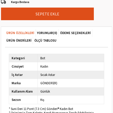
Kargo Bedava
ÜRÜN ÖZELLIKLERI
YORUMLAR
(0)
ÖDEME SEÇENEKLERI
ÜRÜN ÖNERILERI
ÖLÇÜ TABLOSU
Kategori
Bot
Cinsiyet
Kadın
İç Astar
Sıcak Astar
Marka
GÖNDERİ(R)
Kullanım Alanı
Günlük
Sezon
Kış
* Suni Deri 11 Pont (7.3 Cm) Gönderi® Kadın Bot
* Ürünümüz Tam Kalıptır, Kendi Numaranızı Tercih Edebilirsiniz.