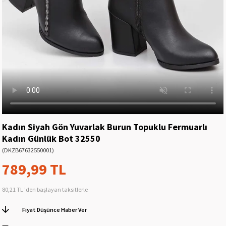
Kadın Siyah Gön Yuvarlak Burun Topuklu Fermuarlı
Kadın Günlük Bot 32550
(DKZB67632550001)
789,99 TL
80,21 TL
'den başlayan taksitlerle
Fiyat Düşünce Haber Ver