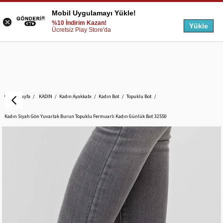
Mobil Uygulamayı Yükle!
%10 İndirim Kazan!
Yükle
Ücretsiz Play Store'da
Anasayfa
KADIN
Kadın Ayakkabı
Kadın Bot
Topuklu Bot
Kadın Siyah Gön Yuvarlak Burun Topuklu Fermuarlı Kadın Günlük Bot 32550