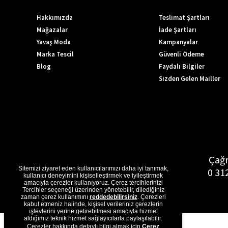
Hakkımızda
Teslimat Şartları
Mağazalar
İade Şartları
Yavaş Moda
Kampanyalar
Marka Tescil
Güvenli Ödeme
Blog
Faydalı Bilgiler
Sizden Gelen Mailler
Çağr
Sitemizi ziyaret eden kullanıcılarımızı daha iyi tanımak,
0 31
kullanıcı deneyimini kişiselleştirmek ve iyileştirmek
amacıyla çerezler kullanıyoruz. Çerez tercihlerinizi
Tercihler seçeneği üzerinden yönetebilir, dilediğiniz
zaman çerez kullanımını
reddedebilirsiniz
. Çerezleri
kabul etmeniz halinde, kişisel verileriniz çerezlerin
işlevlerini yerine getirebilmesi amacıyla hizmet
aldığımız teknik hizmet sağlayıcılarla paylaşılabilir.
Çerezler hakkında detaylı bilgi almak için
Çerez