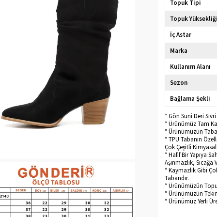
Topuk Tipi
Topuk Yüksekliğ
İç Astar
Marka
Kullanım Alanı
Sezon
Bağlama Şekli
* Gön Suni Deri Siv
* Ürünümüz Tam Kalı
* Ürünümüzün Taban
* TPU Tabanın Özelli
Çok Çeşitli Kimyasal
* Hafif Bir Yapıya Sa
Aşınmazlık, Sıcağa V
* Kaymazlık Gibi Çok
Tabandır.
* Ürünümüzün Topu
* Ürünümüzün Tekini
* Ürünümüz Yerli Üre