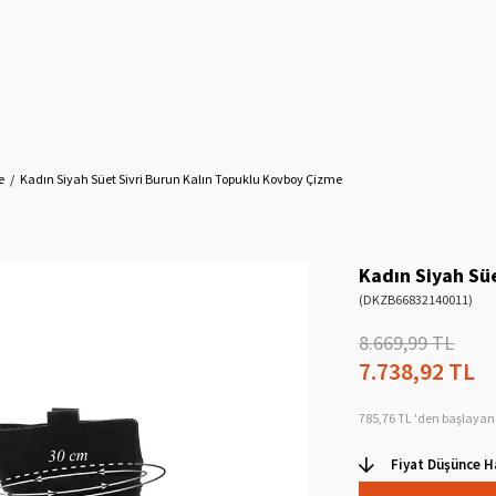
e
Kadın Siyah Süet Sivri Burun Kalın Topuklu Kovboy Çizme
Kadın Siyah Sü
(DKZB66832140011)
8.669,99 TL
7.738,92 TL
785,76 TL
'den başlayan 
Fiyat Düşünce H