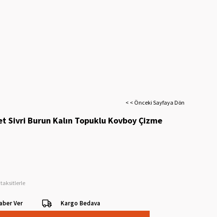
< < Önceki Sayfaya Dön
et Sivri Burun Kalın Topuklu Kovboy Çizme
taksitlerle
aber Ver
Kargo Bedava