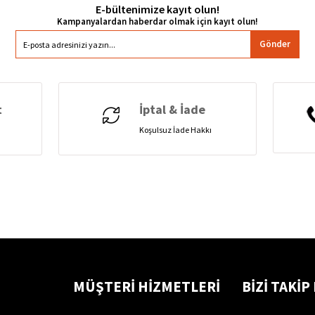
E-bültenimize kayıt olun!
Gönder
t
İptal & İade
Koşulsuz İade Hakkı
MÜŞTERİ HİZMETLERİ
BİZİ TAKİP