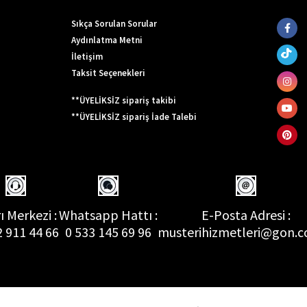
Sıkça Sorulan Sorular
Aydınlatma Metni
İletişim
Taksit Seçenekleri
**ÜYELİKSİZ sipariş takibi
**ÜYELİKSİZ sipariş İade Talebi
ı Merkezi :
Whatsapp Hattı :
E-Posta Adresi :
2 911 44 66
0 533 145 69 96
musterihizmetleri@gon.c