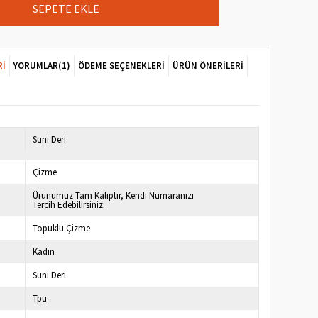
RI
YORUMLAR
(1)
ÖDEME SEÇENEKLERI
ÜRÜN ÖNERILERI
7
Suni Deri
Çizme
Ürünümüz Tam Kalıptır, Kendi Numaranızı
Tercih Edebilirsiniz.
Topuklu Çizme
Kadın
Suni Deri
Tpu