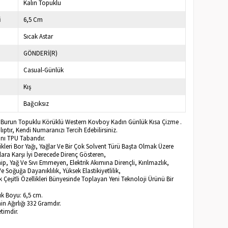
Kalın Topuklu
i
6,5 Cm
Sıcak Astar
GÖNDERİ(R)
Casual-Günlük
Kış
Bağcıksız
ri Burun Topuklu Körüklü Western Kovboy Kadın Günlük Kısa Çizme .
ptır, Kendi Numaranızı Tercih Edebilirsiniz.
ı TPU Tabandır.
kleri Bor Yağı, Yağlar Ve Bir Çok Solvent Türü Başta Olmak Üzere
lara Karşı İyi Derecede Direnç Gösteren,
hip, Yağ Ve Sıvı Emmeyen, Elektrik Akımına Dirençli, Kırılmazlık,
e Soğuğa Dayanıklılık, Yüksek Elastikiyetlilik,
 Çeşitli Özellikleri Bünyesinde Toplayan Yeni Teknoloji Ürünü Bir
k Boyu: 6,5 cm.
n Ağırlığı 332 Gramdır.
timdir.