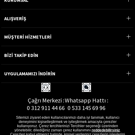
ALIŞVERİŞ
MÜŞTERİ HİZMETLERİ
BİZİ TAKİP EDİN
UYGULAMAMIZI İNDİRİN
Çağrı Merkezi :
Whatsapp Hattı :
0 312 911 44 66
0 533 145 69 96
Sitemizi ziyaret eden kullanıcılarımızı daha iyi tanımak, kullanıcı
deneyimini kişiselleştirmek ve iyileştirmek amacıyla çerezler
kullanıyoruz. Çerez tercihlerinizi Tercihler seçeneği üzerinden
yönetebilir, dilediğiniz zaman çerez kullanımını
reddedebilirsiniz
.
E-Posta Adresi :
Çerezleri kabul etmeniz halinde, kişisel verileriniz çerezlerin işlevlerini