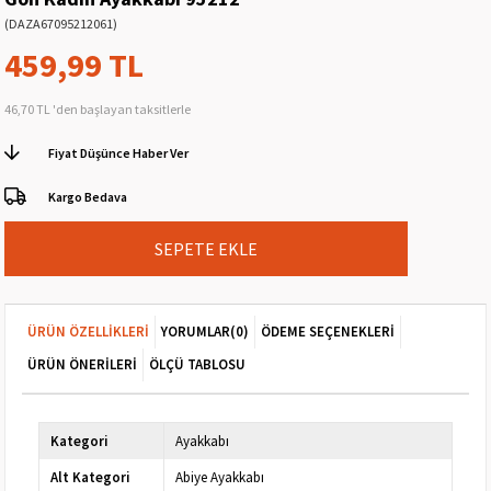
(DAZA67095212061)
459,99 TL
46,70 TL
'den başlayan taksitlerle
Fiyat Düşünce Haber Ver
Kargo Bedava
ÜRÜN ÖZELLIKLERI
YORUMLAR
(0)
ÖDEME SEÇENEKLERI
ÜRÜN ÖNERILERI
ÖLÇÜ TABLOSU
Kategori
Ayakkabı
Alt Kategori
Abiye Ayakkabı