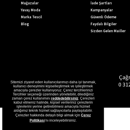
Mağazalar
İade Şartları
Yavaş Moda
Kampanyalar
Marka Tescil
Güvenli Ödeme
Blog
Faydalı Bilgiler
Sizden Gelen Mailler
Çağr
Sitemizi ziyaret eden kullanıcılarımızı daha iyi tanımak,
0 31
kullanıcı deneyimini kişiselleştirmek ve iyileştirmek
amacıyla çerezler kullanıyoruz. Çerez tercihlerinizi
Tercihler seçeneği üzerinden yönetebilir, dilediğiniz
zaman çerez kullanımını
reddedebilirsiniz
. Çerezleri
kabul etmeniz halinde, kişisel verileriniz çerezlerin
işlevlerini yerine getirebilmesi amacıyla hizmet
aldığımız teknik hizmet sağlayıcılarla paylaşılabilir.
Çerezler hakkında detaylı bilgi almak için
Çerez
Politikası
’nı inceleyebilirsiniz.