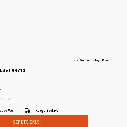
< < Önceki Sayfaya Dön
dalet 94713
L
aksitlerle
aber Ver
Kargo Bedava