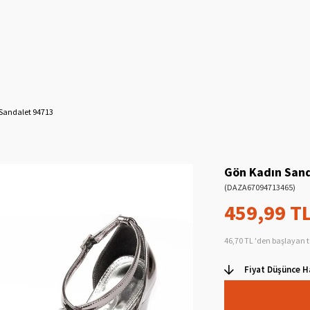
Sandalet 94713
Gön Kadın San
(DAZA67094713465)
459,99 T
46,70 TL
'den başlayan t
Fiyat Düşünce H