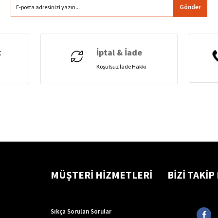
Gönder
t
İptal & İade
Koşulsuz İade Hakkı
MÜŞTERİ HİZMETLERİ
BİZİ TAKİP
Sıkça Sorulan Sorular