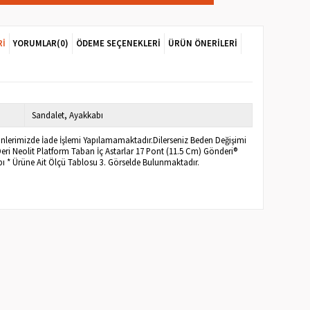
RI
YORUMLAR
(0)
ÖDEME SEÇENEKLERI
ÜRÜN ÖNERILERI
Sandalet
Ayakkabı
rünlerimizde İade İşlemi Yapılamamaktadır.Dilerseniz Beden Değişimi
 Deri Neolit Platform Taban İç Astarlar 17 Pont (11.5 Cm) Gönderi®
ı * Ürüne Ait Ölçü Tablosu 3. Görselde Bulunmaktadır.