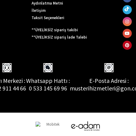
Aydınlatma Metni
İletişim
Taksit Seçenekleri
**ÜYELİKSİZ sipariş takibi
**ÜYELİKSİZ sipariş İade Talebi
ı Merkezi :
Whatsapp Hattı :
E-Posta Adresi :
2 911 44 66
0 533 145 69 96
musterihizmetleri@gon.c