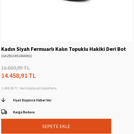
Kadın Siyah Fermuarlı Kalın Topuklu Hakiki Deri Bot
(GKZB13451460001)
16.669,99 TL
14.458,91 TL
1.468,06 TL
'den başlayan taksitlerle
Fiyat Düşünce Haber Ver
Kargo Bedava