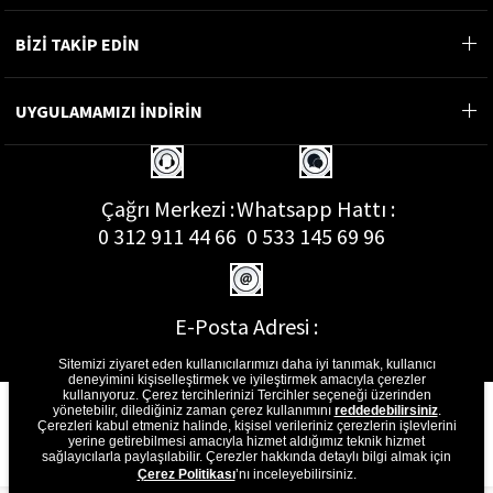
BİZİ TAKİP EDİN
UYGULAMAMIZI İNDİRİN
Çağrı Merkezi :
Whatsapp Hattı :
0 312 911 44 66
0 533 145 69 96
E-Posta Adresi :
musterihizmetleri@gon.com.tr
Sitemizi ziyaret eden kullanıcılarımızı daha iyi tanımak, kullanıcı
deneyimini kişiselleştirmek ve iyileştirmek amacıyla çerezler
kullanıyoruz. Çerez tercihlerinizi Tercihler seçeneği üzerinden
yönetebilir, dilediğiniz zaman çerez kullanımını
reddedebilirsiniz
.
Çerezleri kabul etmeniz halinde, kişisel verileriniz çerezlerin işlevlerini
yerine getirebilmesi amacıyla hizmet aldığımız teknik hizmet
sağlayıcılarla paylaşılabilir. Çerezler hakkında detaylı bilgi almak için
Çerez Politikası
’nı inceleyebilirsiniz.