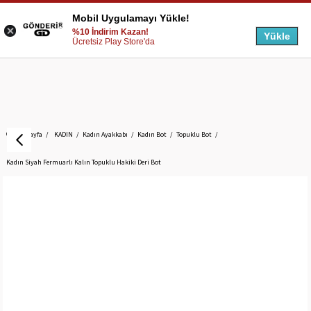
Mobil Uygulamayı Yükle!
%10 İndirim Kazan!
Yükle
Ücretsiz Play Store'da
Anasayfa
KADIN
Kadın Ayakkabı
Kadın Bot
Topuklu Bot
Kadın Siyah Fermuarlı Kalın Topuklu Hakiki Deri Bot