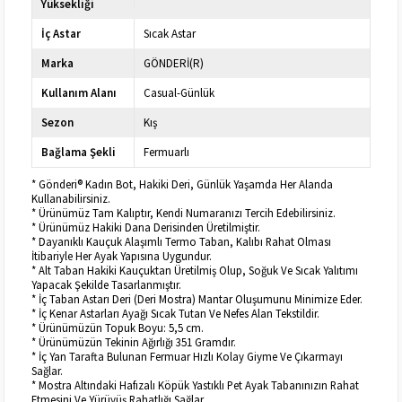
Yüksekliği
İç Astar
Sıcak Astar
Marka
GÖNDERİ(R)
Kullanım Alanı
Casual-Günlük
Sezon
Kış
Bağlama Şekli
Fermuarlı
* Gönderi® Kadın Bot, Hakiki Deri, Günlük Yaşamda Her Alanda
Kullanabilirsiniz.
* Ürünümüz Tam Kalıptır, Kendi Numaranızı Tercih Edebilirsiniz.
* Ürünümüz Hakiki Dana Derisinden Üretilmiştir.
* Dayanıklı Kauçuk Alaşımlı Termo Taban, Kalıbı Rahat Olması
İtibariyle Her Ayak Yapısına Uygundur.
* Alt Taban Hakiki Kauçuktan Üretilmiş Olup, Soğuk Ve Sıcak Yalıtımı
Yapacak Şekilde Tasarlanmıştır.
* İç Taban Astarı Deri (Deri Mostra) Mantar Oluşumunu Minimize Eder.
* İç Kenar Astarları Ayağı Sıcak Tutan Ve Nefes Alan Tekstildir.
* Ürünümüzün Topuk Boyu: 5,5 cm.
* Ürünümüzün Tekinin Ağırlığı 351 Gramdır.
* İç Yan Tarafta Bulunan Fermuar Hızlı Kolay Giyme Ve Çıkarmayı
Sağlar.
* Mostra Altındaki Hafızalı Köpük Yastıklı Pet Ayak Tabanınızın Rahat
Etmesini Ve Yürüyüş Rahatlığı Sağlar.