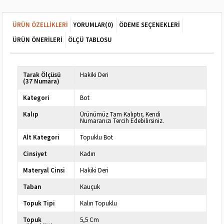
ÜRÜN ÖZELLIKLERI
YORUMLAR
(0)
ÖDEME SEÇENEKLERI
ÜRÜN ÖNERILERI
ÖLÇÜ TABLOSU
Tarak Ölçüsü
Hakiki Deri
(37 Numara)
Kategori
Bot
Kalıp
Ürünümüz Tam Kalıptır, Kendi
Numaranızı Tercih Edebilirsiniz.
Alt Kategori
Topuklu Bot
Cinsiyet
Kadın
Materyal Cinsi
Hakiki Deri
Taban
Kauçuk
Topuk Tipi
Kalın Topuklu
Topuk
5,5 Cm