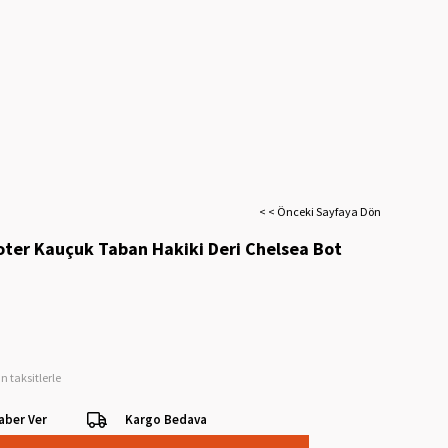
< < Önceki Sayfaya Dön
oter Kauçuk Taban Hakiki Deri Chelsea Bot
n taksitlerle
aber Ver
Kargo Bedava