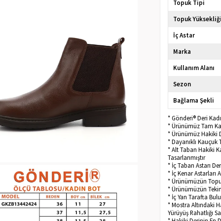
Topuk Tipi
Topuk Yüksekliğ
İç Astar
Marka
Kullanım Alanı
Sezon
Bağlama Şekli
* Gönderi® Deri Kad
* Ürünümüz Tam Kalı
* Ürünümüz Hakiki D
* Dayanıklı Kauçuk 
* Alt Taban Hakiki 
Tasarlanmıştır
* İç Taban Astarı D
* İç Kenar Astarları 
* Ürünümüzün Topu
* Ürünümüzün Tekini
* İç Yan Tarafta Bu
* Mostra Altındaki H
Yürüyüş Rahatlığı Sa
* Hakiki Derinin En 