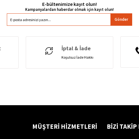
E-bültenimize kayıt olun!
Gönder
t
İptal & İade
Koşulsuz İade Hakkı
MÜŞTERİ HİZMETLERİ
BİZİ TAKİP