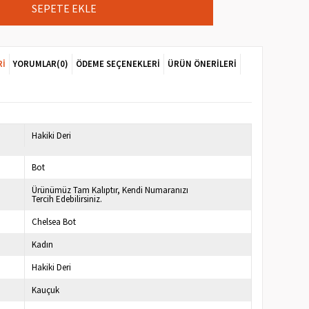
RI
YORUMLAR
(0)
ÖDEME SEÇENEKLERI
ÜRÜN ÖNERILERI
7
Hakiki Deri
Bot
Ürünümüz Tam Kalıptır, Kendi Numaranızı
Tercih Edebilirsiniz.
Chelsea Bot
Kadın
Hakiki Deri
Kauçuk