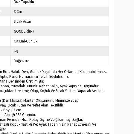
Düz Topuklu
i
3 Cm
Sıcak Astar
GÖNDERİ(R)
Casual-Günlük
Kış
Bağcıksız
ın Bot, Hakiki Deri, Günlük Yaşamda Her Ortamda Kullanabilirsiniz..
ptır, Kendi Numaranızı Tercih Edebilirsiniz.
ana Derisinden Üretilmiştir.
Taban, Yuvarlak Burunlu Rahat Kalıp, Ayak Yapısına Uygundur.
Kauçuktan Üretilmiş Olup, Soğuk Ve Sıcak Yalıtımı Yapacak Şekilde
eri (Deri Mostra) Mantar Oluşumunu Minimize Eder.
Ayağı Sıcak Tutan Ve Nefes Alan Tekstildir.
k Boyu: 3 cm.
n Ağırlığı 359 Gramdır.
lunan Fermuar Hızlı Kolay Giyme Ve Çıkarmayı Sağlar.
afızalı Köpük Yastıklı Pet Ayak Tabanınızın Rahat Etmesini Ve
ğlar.
Değerli Özelliği Nefes Almasıdır. Nefes Aldığı İçin Mantar Oluşumunu ve