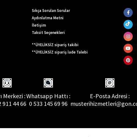
Sıkça Sorulan Sorular
Aydınlatma Metni
İletişim
Taksit Seçenekleri
**ÜYELİKSİZ sipariş takibi
**ÜYELİKSİZ sipariş İade Talebi
ı Merkezi :
Whatsapp Hattı :
E-Posta Adresi :
2 911 44 66
0 533 145 69 96
musterihizmetleri@gon.c