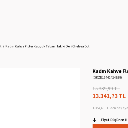
t
Kadın Kahve Floter Kauçuk Taban Hakiki Deri Chelsea Bot
Kadın Kahve Fl
(GKZB13442424928)
15.339,99 TL
13.341,73 TL
1.354,63 TL
'den başlaya
Fiyat Düşünce H