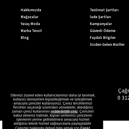
Hakkımızda
Teslimat Şartları
Mağazalar
İade Şartları
Yavaş Moda
Kampanyalar
Marka Tescil
Güvenli Ödeme
Blog
Faydalı Bilgiler
Sizden Gelen Mailler
Çağr
Sitemizi ziyaret eden kullanıcılarımızı daha iyi tanımak,
0 31
kullanıcı deneyimini kişiselleştirmek ve iyileştirmek
amacıyla çerezler kullanıyoruz. Çerez tercihlerinizi
Tercihler seçeneği üzerinden yönetebilir, dilediğiniz
zaman çerez kullanımını
reddedebilirsiniz
. Çerezleri
kabul etmeniz halinde, kişisel verileriniz çerezlerin
işlevlerini yerine getirebilmesi amacıyla hizmet
aldığımız teknik hizmet sağlayıcılarla paylaşılabilir.
Çerezler hakkında detaylı bilgi almak için
Çerez