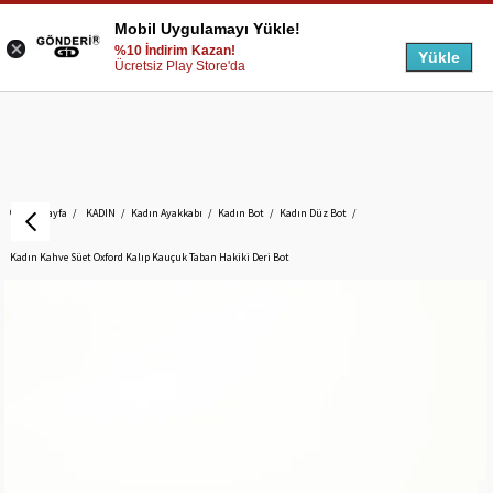
Mobil Uygulamayı Yükle!
%10 İndirim Kazan!
Yükle
Ücretsiz Play Store'da
Anasayfa
KADIN
Kadın Ayakkabı
Kadın Bot
Kadın Düz Bot
Kadın Kahve Süet Oxford Kalıp Kauçuk Taban Hakiki Deri Bot