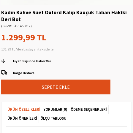
Kadın Kahve Süet Oxford Kalıp Kauçuk Taban Hakiki
Deri Bot
(GKZB13451456012)
1.299,99 TL
131,99 TL
'den başlayan taksitlerle
Fiyat Düşünce Haber Ver
Kargo Bedava
ÜRÜN ÖZELLIKLERI
YORUMLAR
(0)
ÖDEME SEÇENEKLERI
ÜRÜN ÖNERILERI
ÖLÇÜ TABLOSU