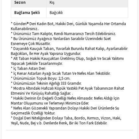
Sezon
Kış
Bağlama Şekli
Bağcıklı
* Gönderi® Deri Kadın Bot, Hakiki Deri, Günlük Yaşamda Her Ortamda
Kullanabilirsiniz..
* Ürünümüz Tam Kalıptır, Kendi Numaranızı Tercih Edebilirsiniz.
* Bu Ürünümüz Ayağınızı Yanlardan Sarabilir Üzerindeki Süet
Esnemeye Çok Müsaittir.
* Dayanıklı Kauçuk Taban, Yuvarlak Burunlu Rahat Kalıp, Ayarlanabilir
Bağcıkları, İle Her Ayak Yapısına Uygundur.
* Alt Taban Hakiki Kauçuktan Üretilmiş Olup, Soğuk Ve Sıcak Yalıtımı
Yapacak Şekilde Tasarlanmıştır.
* İç Taban Astarı Deri
* İç Kenar Astarları Ayağı Sıcak Tutan Ve Nefes Alan Tekstildir.
* Ürünümüzün Topuk Boyu: 2,5 cm.
* Ürünümüzün Tekinin Ağırlığı 333 Gramdır.
* Mostra Altındaki Hafızalı Köpük Yastıklı Pet Ayak Tabanınızın Rahat
Etmesini Ve Yürüyüş Rahatlığı Sağlar. .
* Hakiki Derinin En Değerli Özelliği Nefes Almasıdır. Nefes Aldığı İçin
Mantar Oluşumunu ve Terlemeyi Minimize Eder.
* Nefes Alan Gözenekli Yapısından Dolayı Hakiki Deri Ürünlerde Su
Geçirmezlik Özelliği Yoktur.
* Doğal Deri Niteliğinden Dolayı Taba, Bordo, Kırmızı, Vizon, Haki,
Yeşil, Nude, Bej v.b. Derilerde Renk, Bir iki Ton Fark Edebilir.