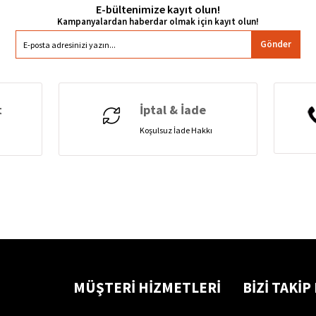
E-bültenimize kayıt olun!
Gönder
t
İptal & İade
Koşulsuz İade Hakkı
MÜŞTERİ HİZMETLERİ
BİZİ TAKİP