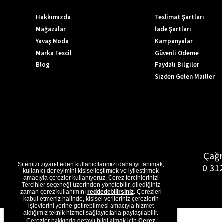
Hakkımızda
Teslimat Şartları
Mağazalar
İade Şartları
Yavaş Moda
Kampanyalar
Marka Tescil
Güvenli Ödeme
Blog
Faydalı Bilgiler
Sizden Gelen Mailler
Çağr
Sitemizi ziyaret eden kullanıcılarımızı daha iyi tanımak,
0 31
kullanıcı deneyimini kişiselleştirmek ve iyileştirmek
amacıyla çerezler kullanıyoruz. Çerez tercihlerinizi
Tercihler seçeneği üzerinden yönetebilir, dilediğiniz
zaman çerez kullanımını
reddedebilirsiniz
. Çerezleri
kabul etmeniz halinde, kişisel verileriniz çerezlerin
işlevlerini yerine getirebilmesi amacıyla hizmet
aldığımız teknik hizmet sağlayıcılarla paylaşılabilir.
Çerezler hakkında detaylı bilgi almak için
Çerez