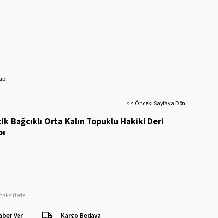
abı
< < Önceki Sayfaya Dön
ik Bağcıklı Orta Kalın Topuklu Hakiki Deri
bı
taksitlerle
aber Ver
Kargo Bedava