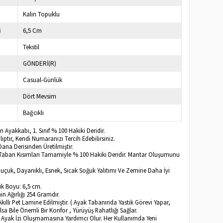
Kalın Topuklu
i
6,5 Cm
Tekstil
GÖNDERİ(R)
Casual-Günlük
Dört Mevsim
Bağcıklı
n Ayakkabı, 1. Sınıf % 100 Hakiki Deridir.
ptır, Kendi Numaranızı Tercih Edebilirsiniz.
ana Derisinden Üretilmiştir.
Ve Taban Kısımları Tamamiyle % 100 Hakiki Deridir. Mantar Oluşumunu
uçuk, Dayanıklı, Esnek, Sıcak Soğuk Yalıtımı Ve Zemine Daha İyi
k Boyu: 6,5 cm.
n Ağırlığı 254 Gramdır.
Akıllı Pet Lamine Edilmiştir. ( Ayak Tabanında Yastık Görevi Yapar,
lsa Bile Önemli Bir Konfor , Yürüyüş Rahatlığı Sağlar.
a Ayak İzi Oluşmamasına Yardımcı Olur. Her Kullanımda Yeni