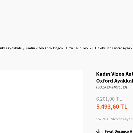
puklu Ayakkabı
Kadın Vizon Antik Bağcıklı Orta Kalın Topuklu Hakiki Deri Oxford Ayakk
Kadın Vizon Ant
Oxford Ayakka
(GDZA13424071013)
6.201,00 TL
5.493,60 TL
557,78 TL
'den başlayan 
Fiyat Düşünce H