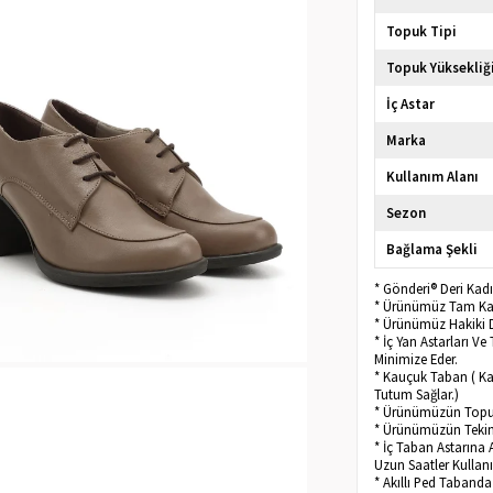
Topuk Tipi
Topuk Yüksekliğ
İç Astar
Marka
Kullanım Alanı
Sezon
Bağlama Şekli
* Gönderi® Deri Kadı
* Ürünümüz Tam Kalı
* Ürünümüz Hakiki D
* İç Yan Astarları 
Minimize Eder.
* Kauçuk Taban ( Ka
Tutum Sağlar.)
* Ürünümüzün Topu
* Ürünümüzün Tekini
* İç Taban Astarına 
Uzun Saatler Kullanı
* Akıllı Ped Taband