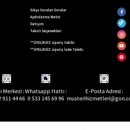
Sıkça Sorulan Sorular
Aydınlatma Metni
İletişim
Taksit Seçenekleri
**ÜYELİKSİZ sipariş takibi
**ÜYELİKSİZ sipariş İade Talebi
ı Merkezi :
Whatsapp Hattı :
E-Posta Adresi :
2 911 44 66
0 533 145 69 96
musterihizmetleri@gon.c