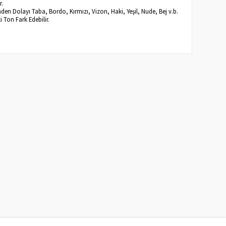
r.
inden Dolayı Taba, Bordo, Kırmızı, Vizon, Haki, Yeşil, Nude, Bej v.b.
ki Ton Fark Edebilir.