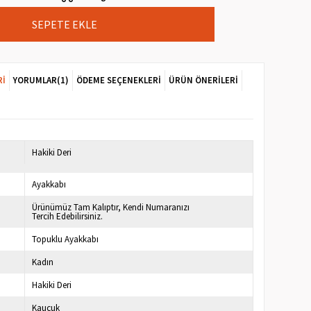
RI
YORUMLAR
(1)
ÖDEME SEÇENEKLERI
ÜRÜN ÖNERILERI
7
Hakiki Deri
Ayakkabı
Ürünümüz Tam Kalıptır, Kendi Numaranızı
Tercih Edebilirsiniz.
Topuklu Ayakkabı
Kadın
Hakiki Deri
Kauçuk