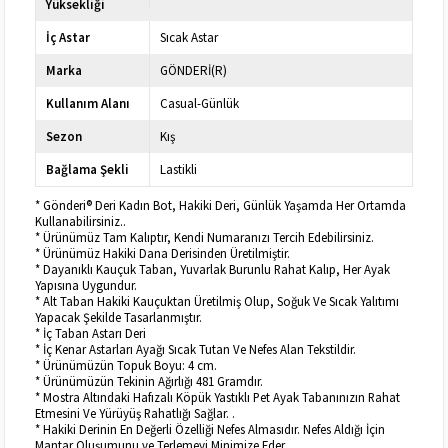
Yüksekliği
İç Astar
Sıcak Astar
Marka
GÖNDERİ(R)
Kullanım Alanı
Casual-Günlük
Sezon
Kış
Bağlama Şekli
Lastikli
* Gönderi® Deri Kadın Bot, Hakiki Deri, Günlük Yaşamda Her Ortamda
Kullanabilirsiniz..
* Ürünümüz Tam Kalıptır, Kendi Numaranızı Tercih Edebilirsiniz.
* Ürünümüz Hakiki Dana Derisinden Üretilmiştir.
* Dayanıklı Kauçuk Taban, Yuvarlak Burunlu Rahat Kalıp, Her Ayak
Yapısına Uygundur.
* Alt Taban Hakiki Kauçuktan Üretilmiş Olup, Soğuk Ve Sıcak Yalıtımı
Yapacak Şekilde Tasarlanmıştır.
* İç Taban Astarı Deri
* İç Kenar Astarları Ayağı Sıcak Tutan Ve Nefes Alan Tekstildir.
* Ürünümüzün Topuk Boyu: 4 cm.
* Ürünümüzün Tekinin Ağırlığı 481 Gramdır.
* Mostra Altındaki Hafızalı Köpük Yastıklı Pet Ayak Tabanınızın Rahat
Etmesini Ve Yürüyüş Rahatlığı Sağlar. .
* Hakiki Derinin En Değerli Özelliği Nefes Almasıdır. Nefes Aldığı İçin
Mantar Oluşumunu ve Terlemeyi Minimize Eder.