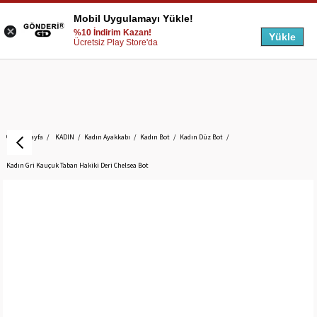
Mobil Uygulamayı Yükle!
%10 İndirim Kazan!
Yükle
Ücretsiz Play Store'da
Anasayfa
KADIN
Kadın Ayakkabı
Kadın Bot
Kadın Düz Bot
Kadın Gri Kauçuk Taban Hakiki Deri Chelsea Bot