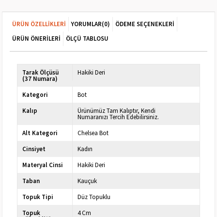
ÜRÜN ÖZELLIKLERI
YORUMLAR
(0)
ÖDEME SEÇENEKLERI
ÜRÜN ÖNERILERI
ÖLÇÜ TABLOSU
Tarak Ölçüsü
Hakiki Deri
(37 Numara)
Kategori
Bot
Kalıp
Ürünümüz Tam Kalıptır, Kendi
Numaranızı Tercih Edebilirsiniz.
Alt Kategori
Chelsea Bot
Cinsiyet
Kadın
Materyal Cinsi
Hakiki Deri
Taban
Kauçuk
Topuk Tipi
Düz Topuklu
Topuk
4 Cm