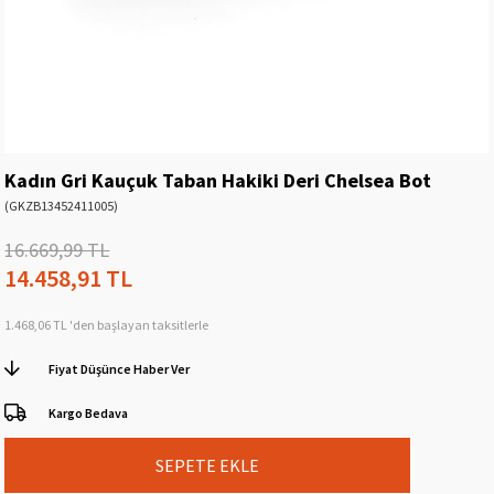
Kadın Gri Kauçuk Taban Hakiki Deri Chelsea Bot
(GKZB13452411005)
16.669,99 TL
14.458,91 TL
1.468,06 TL
'den başlayan taksitlerle
Fiyat Düşünce Haber Ver
Kargo Bedava