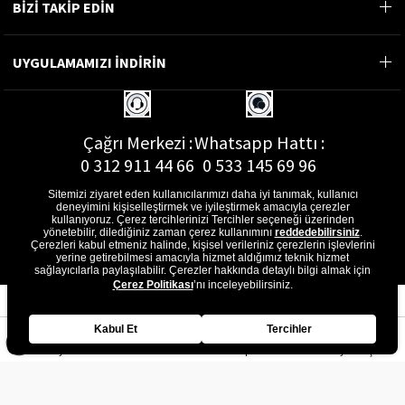
BİZİ TAKİP EDİN
UYGULAMAMIZI İNDİRİN
Çağrı Merkezi :
Whatsapp Hattı :
0 312 911 44 66
0 533 145 69 96
Sitemizi ziyaret eden kullanıcılarımızı daha iyi tanımak, kullanıcı
deneyimini kişiselleştirmek ve iyileştirmek amacıyla çerezler
kullanıyoruz. Çerez tercihlerinizi Tercihler seçeneği üzerinden
yönetebilir, dilediğiniz zaman çerez kullanımını
reddedebilirsiniz
.
E-Posta Adresi :
Çerezleri kabul etmeniz halinde, kişisel verileriniz çerezlerin işlevlerini
musterihizmetleri@gon.com.tr
yerine getirebilmesi amacıyla hizmet aldığımız teknik hizmet
sağlayıcılarla paylaşılabilir. Çerezler hakkında detaylı bilgi almak için
Çerez Politikası
’nı inceleyebilirsiniz.
Kabul Et
Tercihler
Anasayfa
Favorilerim
Sepetim
Üye Girişi