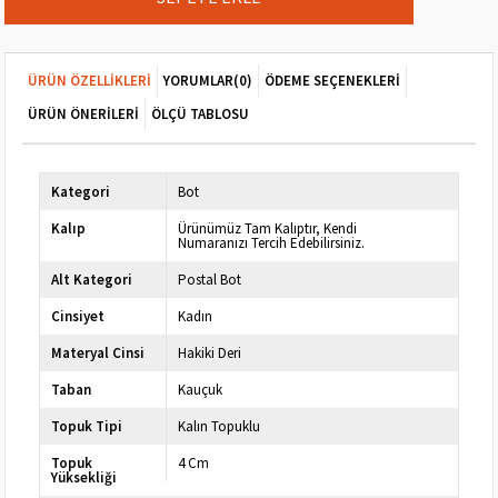
ÜRÜN ÖZELLIKLERI
YORUMLAR
(0)
ÖDEME SEÇENEKLERI
ÜRÜN ÖNERILERI
ÖLÇÜ TABLOSU
Kategori
Bot
Kalıp
Ürünümüz Tam Kalıptır, Kendi
Numaranızı Tercih Edebilirsiniz.
Alt Kategori
Postal Bot
Cinsiyet
Kadın
Materyal Cinsi
Hakiki Deri
Taban
Kauçuk
Topuk Tipi
Kalın Topuklu
Topuk
4 Cm
Yüksekliği