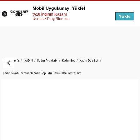
Mobil Uygulamayı Yükle!
%10 İndirim Kazan!
Yükle
Ücretsiz Play Store'da
Anasayfa
KADIN
Kadın Ayakkabı
Kadın Bot
Kadın Düz Bot
Kadın Siyah Fermuarlı Kalın Topuklu Hakiki Deri Postal Bot