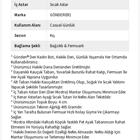
İç Astar
Sıcak Astar
Marka
GÖNDERİ(R)
Kullanım Alanı
Casual-Günlük
Sezon
Kış
Bağlama Şekli
Bağcıklı & Fermuarlı
* Gönderi® Deri Kadın Bot, Hakiki Deri, Günlük Yaşamda Her Ortamda
Kullanabilirsiniz.
* Ürünümüz Hakiki Dana Derisinden Üretilmiştir.
* Dayanıklı Kauçuk Taban, Yuvarlak Burunlu Rahat Kalıp, Fermuarı İle
Her Ayak Yapısına Uygundur.
* Alt Taban Hakiki Kauçuktan Üretilmiş Olup, Soğuk Ve Sıcak Yalıtımı
Yapacak Şekilde Tasarlanmıştır.
* İç Taban Astarı Deri (Deri Mostra) Mantar Oluşumunu Minimize Eder.
* İç Kenar Astarları Ayağı Sıcak Tutan Ve Nefes Alan Tekstildir.
* Ürünümüzün Topuk Boyu: 4 cm.
* Ürünümüzün Tekinin Ağırlığı 405 Gramdır.
* İç Yan Tarafta Bulunan Fermuar Hızlı Kolay Giyme Ve Çıkarmayı
Sağlar.
* Mostra Altındaki Hafızalı Köpük Yastıklı Pet Ayak Tabanınızın Rahat
Etmesini Ve Yürüyüş Rahatlığı Sağlar.
* Hakiki Derinin En Değerli Özelliği Nefes Almasıdır. Nefes Aldığı İçin
Mantar Oluşumunu ve Terlemeyi Minimize Eder.