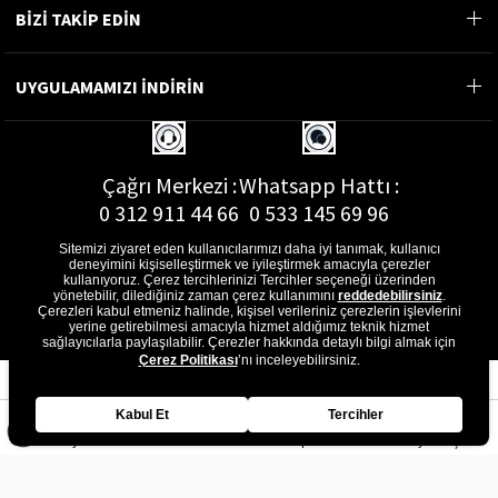
BİZİ TAKİP EDİN
UYGULAMAMIZI İNDİRİN
Çağrı Merkezi :
Whatsapp Hattı :
0 312 911 44 66
0 533 145 69 96
Sitemizi ziyaret eden kullanıcılarımızı daha iyi tanımak, kullanıcı
deneyimini kişiselleştirmek ve iyileştirmek amacıyla çerezler
kullanıyoruz. Çerez tercihlerinizi Tercihler seçeneği üzerinden
yönetebilir, dilediğiniz zaman çerez kullanımını
reddedebilirsiniz
.
E-Posta Adresi :
Çerezleri kabul etmeniz halinde, kişisel verileriniz çerezlerin işlevlerini
musterihizmetleri@gon.com.tr
yerine getirebilmesi amacıyla hizmet aldığımız teknik hizmet
sağlayıcılarla paylaşılabilir. Çerezler hakkında detaylı bilgi almak için
Çerez Politikası
’nı inceleyebilirsiniz.
Kabul Et
Tercihler
Anasayfa
Favorilerim
Sepetim
Üye Girişi