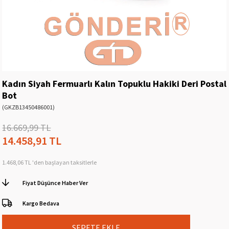
Kadın Siyah Fermuarlı Kalın Topuklu Hakiki Deri Postal
Bot
(GKZB13450486001)
16.669,99 TL
14.458,91 TL
1.468,06 TL
'den başlayan taksitlerle
Fiyat Düşünce Haber Ver
Kargo Bedava