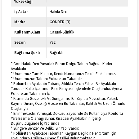
Yüksekliği
İç Astar
Hakiki Deri
Marka
GÖNDERİ(R)
Kullanım Alanı
Casual-Günlük
Sezon
Yaz
Bağlama Şekli
Bağcıklı
* Gön Hakiki Deri Yuvarlak Burun Dolgu Taban Bağcıklı Kadın
Ayakkabı
* Ürünümüz Tam Kalıptır, Kendi Numaranızı Tercih Edebilirsiniz.
* Ürünümüzün Tabanı Poliüretan Tabandır.
* Poliüretan Ayakkabı Tabanı, Sıklıkla Tercih Edilen Bir Ayakkabı
Türüdür. Kalıp İçerisinde Bazı Kimyasal İşlemlerle Oluşturulur. Ayrıca
Poliüretan Tabanının İç
* Kısmında Gözenekli Ve Süngerimsi Bir Yapıda Mevcuttur. Yüksek
Kayma Direnç Özelliği Gösteren Bu Tabanlar, Kaliteli Ve Uzun Ömürlü
Oluşlarıyla
* Bilinmektedir. Yumuşak Dokusu Sayesinde De Kullanıcıya Konforlu
Yere Basma Olanağı Sunar. Kısacası Ayakkabının İçeriği
Düşünüldüğünde İç Yapısında
* Süngere Benzer Ve Delikli Bir Yapı Vardır.
* Poliüretan Ayakkabı Tabanları Kaygan Değildir. Her Ortam İçin
Uygundur Ve Yüksek Direnç Özelliği Bulunmaktadır.