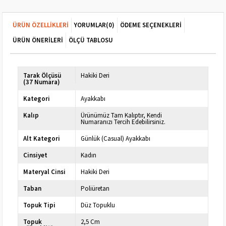
ÜRÜN ÖZELLIKLERI
YORUMLAR
(0)
ÖDEME SEÇENEKLERI
ÜRÜN ÖNERILERI
ÖLÇÜ TABLOSU
Tarak Ölçüsü
Hakiki Deri
(37 Numara)
Kategori
Ayakkabı
Kalıp
Ürünümüz Tam Kalıptır, Kendi
Numaranızı Tercih Edebilirsiniz.
Alt Kategori
Günlük (Casual) Ayakkabı
Cinsiyet
Kadın
Materyal Cinsi
Hakiki Deri
Taban
Poliüretan
Topuk Tipi
Düz Topuklu
Topuk
2,5 Cm