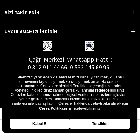
BİZİ TAKİP EDİN
UYGULAMAMIZI İNDİRİN
Çağrı Merkezi :
Whatsapp Hattı :
0 312 911 44 66
0 533 145 69 96
Sitemizi ziyaret eden kullanıcılarımızı daha iyi tanımak, kullanıcı
deneyimini kişiselleştirmek ve iyileştirmek amacıyla çerezler
kullanıyoruz. Çerez tercihlerinizi Tercihler seçeneği üzerinden
yönetebilir, dilediğiniz zaman çerez kullanımını
reddedebilirsiniz
.
E-Posta Adresi :
Çerezleri kabul etmeniz halinde, kişisel verileriniz çerezlerin işlevlerini
musterihizmetleri@gon.com.tr
yerine getirebilmesi amacıyla hizmet aldığımız teknik hizmet
sağlayıcılarla paylaşılabilir. Çerezler hakkında detaylı bilgi almak için
Çerez Politikası
’nı inceleyebilirsiniz.
Kabul Et
Tercihler
Anasayfa
Favorilerim
Sepetim
Üye Girişi