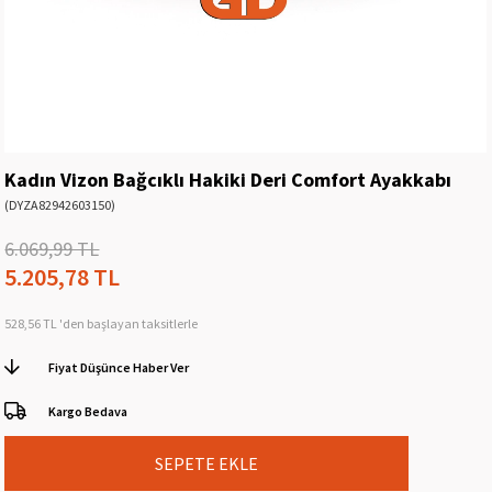
Kadın Vizon Bağcıklı Hakiki Deri Comfort Ayakkabı
(DYZA82942603150)
6.069,99 TL
5.205,78 TL
528,56 TL
'den başlayan taksitlerle
Fiyat Düşünce Haber Ver
Kargo Bedava