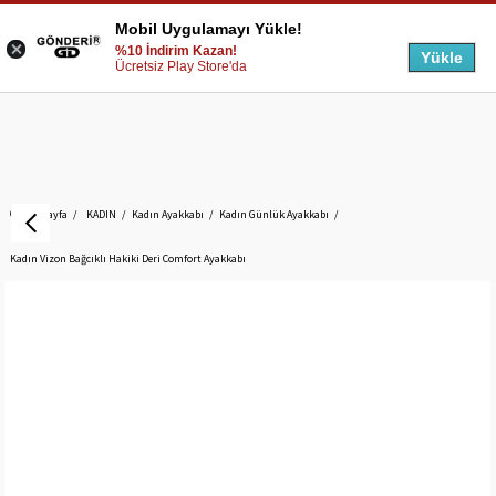
Mobil Uygulamayı Yükle!
%10 İndirim Kazan!
Yükle
Ücretsiz Play Store'da
Anasayfa
KADIN
Kadın Ayakkabı
Kadın Günlük Ayakkabı
Kadın Vizon Bağcıklı Hakiki Deri Comfort Ayakkabı